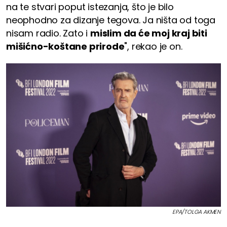
na te stvari poput istezanja, što je bilo
neophodno za dizanje tegova. Ja ništa od toga
nisam radio. Zato i
mislim da će moj kraj biti
mišićno-koštane prirode
", rekao je on.
EPA/TOLGA AKMEN