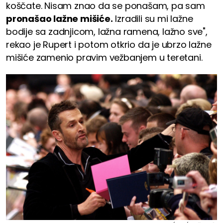
koščate. Nisam znao da se ponašam, pa sam
pronašao lažne mišiće.
Izradili su mi lažne
bodije sa zadnjicom, lažna ramena, lažno sve",
rekao je Rupert i potom otkrio da je ubrzo lažne
mišiće zamenio pravim vežbanjem u teretani.