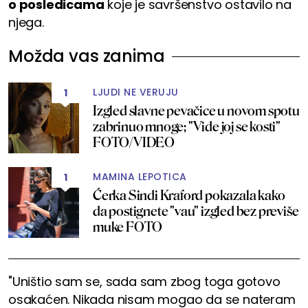
o posledicama
koje je savršenstvo ostavilo na
njega.
Možda vas zanima
LJUDI NE VERUJU
1
Izgled slavne pevačice u novom spotu
zabrinuo mnoge; "Vide joj se kosti"
FOTO/VIDEO
MAMINA LEPOTICA
1
Ćerka Sindi Kraford pokazala kako
da postignete "vau" izgled bez previše
muke FOTO
"Uništio sam se, sada sam zbog toga gotovo
osakaćen. Nikada nisam mogao da se nateram