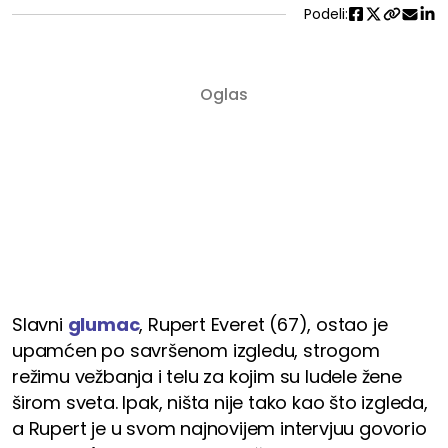
Podeli:
Slavni
glumac
, Rupert Everet (67), ostao je
upamćen po savršenom izgledu, strogom
režimu vežbanja i telu za kojim su ludele žene
širom sveta. Ipak, ništa nije tako kao što izgleda,
a Rupert je u svom najnovijem intervjuu govorio