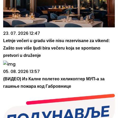
23. 07. 2026 12:47
Letnje večeri u gradu više nisu rezervisane za vikend:
Zašto sve više ljudi bira večeru koja se spontano
pretvori u druženje
05. 08. 2026 13:57
(ВИДЕО) Из Калне полетео хеликоптер МУП-а за
гашење пожара код Габровнице