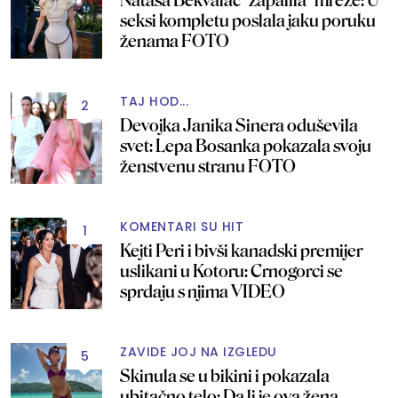
Nataša Bekvalac "zapalila" mreže: U
seksi kompletu poslala jaku poruku
ženama FOTO
TAJ HOD...
2
Devojka Janika Sinera oduševila
svet: Lepa Bosanka pokazala svoju
ženstvenu stranu FOTO
KOMENTARI SU HIT
1
Kejti Peri i bivši kanadski premijer
uslikani u Kotoru: Crnogorci se
sprdaju s njima VIDEO
ZAVIDE JOJ NA IZGLEDU
5
Skinula se u bikini i pokazala
ubitačno telo: Da li je ova žena