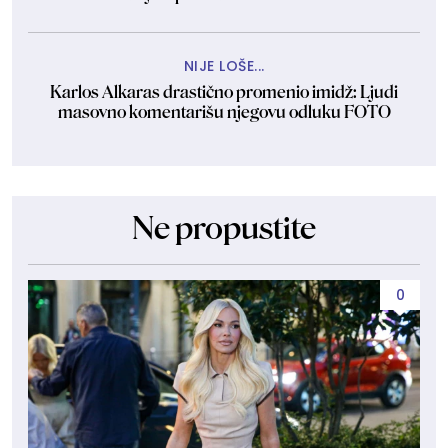
NIJE LOŠE...
Karlos Alkaras drastično promenio imidž: Ljudi
masovno komentarišu njegovu odluku FOTO
Ne propustite
0