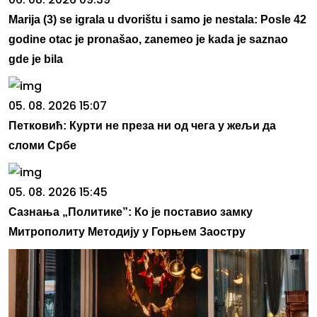
Marija (3) se igrala u dvorištu i samo je nestala: Posle 42
godine otac je pronašao, zanemeo je kada je saznao
gde je bila
05. 08. 2026 15:07
Петковић: Курти не преза ни од чега у жељи да
сломи Србе
05. 08. 2026 15:45
Сазнања „Политике”: Ко је поставио замку
Митрополиту Методију у Горњем Заостру