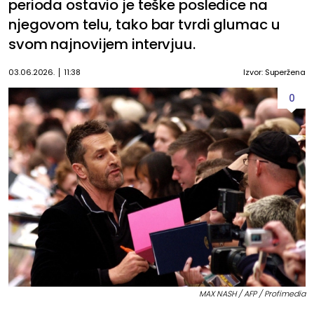
perioda ostavio je teške posledice na
njegovom telu, tako bar tvrdi glumac u
svom najnovijem intervjuu.
03.06.2026.
11:38
Izvor: Superžena
0
MAX NASH / AFP / Profimedia