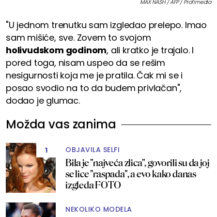
MAX NASH / AFP / Profimedia
"U jednom trenutku sam izgledao prelepo. Imao
sam mišiće, sve. Zovem to svojom
holivudskom godinom
, ali kratko je trajalo. I
pored toga, nisam uspeo da se rešim
nesigurnosti koja me je pratila. Čak mi se i
posao svodio na to da budem privlačan",
dodao je glumac.
Možda vas zanima
OBJAVILA SELFI
1
Bila je "najveća zlica", govorili su da joj
se lice "raspada", a evo kako danas
izgleda FOTO
NEKOLIKO MODELA