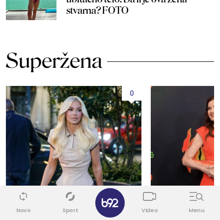
stvarna? FOTO
Superžena
0
✕
Novo
Sport
Video
Menu