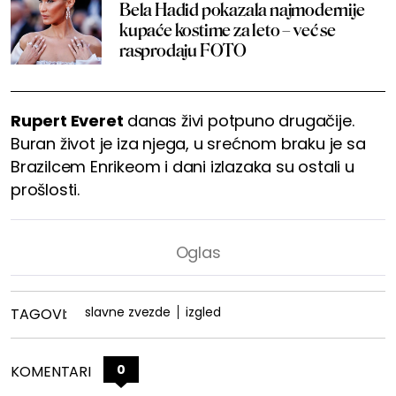
Bela Hadid pokazala najmodernije
kupaće kostime za leto – već se
rasprodaju FOTO
Rupert Everet
danas živi potpuno drugačije.
Buran život je iza njega, u srećnom braku je sa
Brazilcem Enrikeom i dani izlazaka su ostali u
prošlosti.
slavne zvezde
izgled
TAGOVI:
0
KOMENTARI