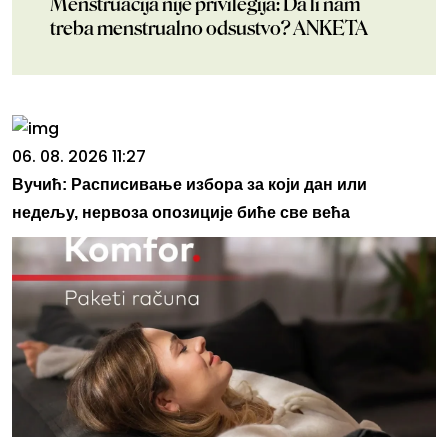
Menstruacija nije privilegija: Da li nam
treba menstrualno odsustvo? ANKETA
06. 08. 2026 11:27
Вучић: Расписивање избора за који дан или
недељу, нервоза опозиције биће све већа