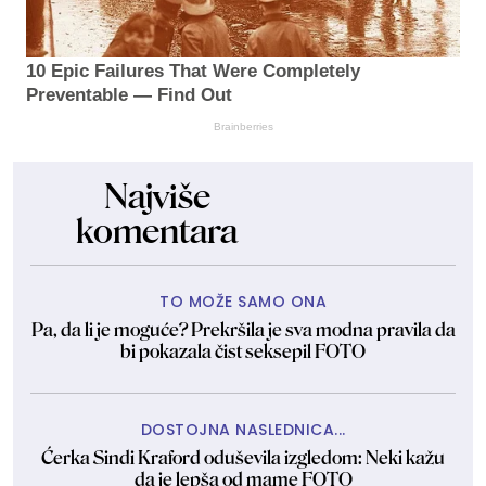
10 Epic Failures That Were Completely
Preventable — Find Out
Brainberries
Najviše
komentara
TO MOŽE SAMO ONA
Pa, da li je moguće? Prekršila je sva modna pravila da
bi pokazala čist seksepil FOTO
DOSTOJNA NASLEDNICA...
Ćerka Sindi Kraford oduševila izgledom: Neki kažu
da je lepša od mame FOTO