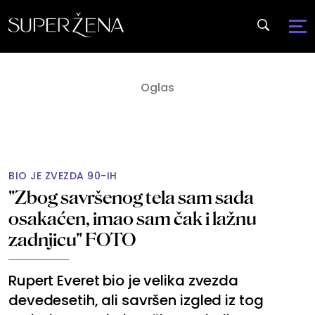
BIO JE ZVEZDA 90-IH
"Zbog savršenog tela sam sada
osakaćen, imao sam čak i lažnu
zadnjicu" FOTO
Rupert Everet bio je velika zvezda
devedesetih, ali savršen izgled iz tog