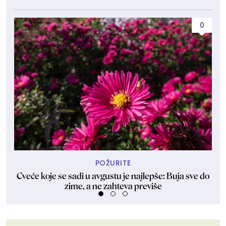
0
POŽURITE
Cveće koje se sadi u avgustu je najlepše: Buja sve do
Id
zime, a ne zahteva previše