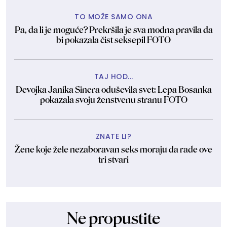
TO MOŽE SAMO ONA
Pa, da li je moguće? Prekršila je sva modna pravila da
bi pokazala čist seksepil FOTO
TAJ HOD...
Devojka Janika Sinera oduševila svet: Lepa Bosanka
pokazala svoju ženstvenu stranu FOTO
ZNATE LI?
Žene koje žele nezaboravan seks moraju da rade ove
tri stvari
Ne propustite