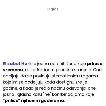
Elizabet Harli
je jedna od onih žena koje
prkose
vremenu
, ali i prirodnom procesu starenja. One
odbijaju da se povinuju stereotipnim ulogama
koje im se dodeljuju kada dostignu zrelije
godine, a kada je reč o načinu odevanja, one
jasno i glasno kažu "ne" kombinacijama koje
"priliče" njihovim godinama
.