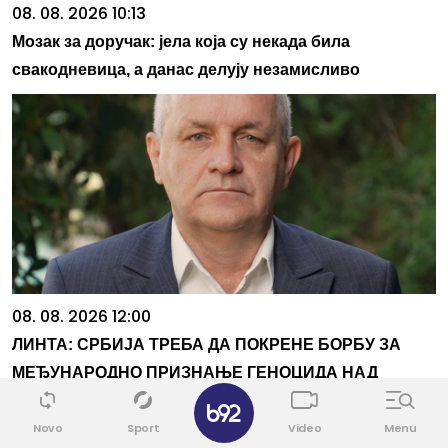
08. 08. 2026 10:13
Мозак за доручак: јела која су некада била
свакодневица, а данас делују незамисливо
08. 08. 2026 12:00
ЛИНТА: СРБИЈА ТРЕБА ДА ПОКРЕНЕ БОРБУ ЗА
МЕЂУНАРОДНО ПРИЗНАЊЕ ГЕНОЦИДА НАД
✕
СРБИМА У НДХ
Novo
Sport
Video
Menu