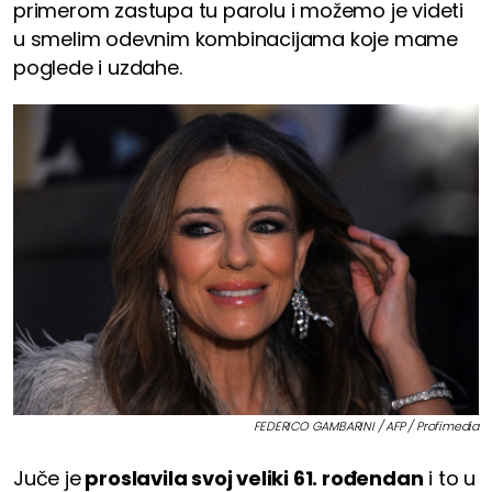
primerom zastupa tu parolu i možemo je videti
u smelim odevnim kombinacijama koje mame
poglede i uzdahe.
FEDERICO GAMBARINI / AFP / Profimedia
Juče je
proslavila svoj veliki 61. rođendan
i to u