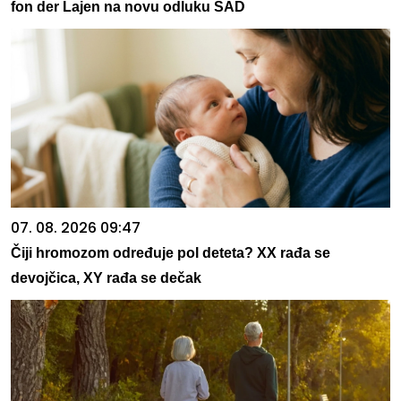
fon der Lajen na novu odluku SAD
07. 08. 2026 09:47
Čiji hromozom određuje pol deteta? XX rađa se
devojčica, XY rađa se dečak