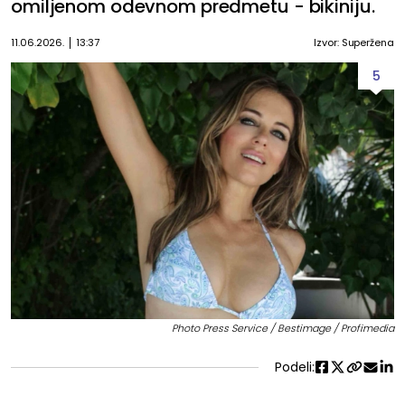
omiljenom odevnom predmetu - bikiniju.
11.06.2026.
13:37
Izvor: Superžena
5
Photo Press Service / Bestimage / Profimedia
Podeli: