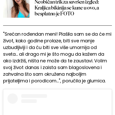
Neobičan trik za savršen izgled:
Kraljica bikinija se kune u ovo, a
besplatno je FOTO
"Srećan rođendan meni! Plašila sam se da će mi
život, kako godine prolaze, biti sve manje
uzbudljiviji i da ću biti sve više umornija od
sveta... ali drago mi je što mogu da kažem da
ako izdržiš, ništa ne može da te zaustavi. Volim
svoj život danas i zaista sam blagoslovena i
zahvalna što sam okružena najboljim
prijateljima i porodicom...", poručila je glumica.