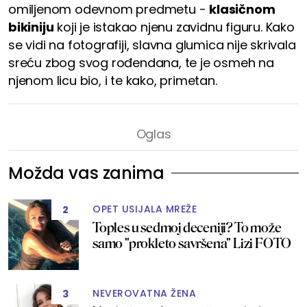
omiljenom odevnom predmetu -
klasičnom
bikiniju
koji je istakao njenu zavidnu figuru. Kako
se vidi na fotografiji, slavna glumica nije skrivala
sreću zbog svog rođendana, te je osmeh na
njenom licu bio, i te kako, primetan.
Možda vas zanima
OPET USIJALA MREŽE
2
Toples u sedmoj deceniji? To može
samo "prokleto savršena" Lizi FOTO
NEVEROVATNA ŽENA
3