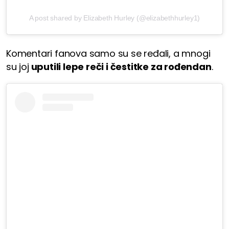
A post shared by Elizabeth Hurley (@elizabethhurley1)
Komentari fanova samo su se ređali, a mnogi
su joj
uputili lepe reči i čestitke za rođendan
.