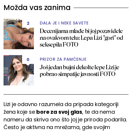
Možda vas zanima
DALA JE I NEKE SAVETE
2
Decenijama mlađe bi joj pozavidele
na ovakvom telu: Lepa Lizi "gori" od
seksepila FOTO
PRIZOR ZA PAMĆENJE
0
Još jedan bujni dekolte lepe Lizi je
pobrao simpatije javnosti FOTO
Lizi je odavno razumela da pripada kategoriji
žena koje se
bore za svoj glas
, te da nema
nameru da skriva ono što joj je priroda podarila.
Često je aktivna na mrežama, gde svojim