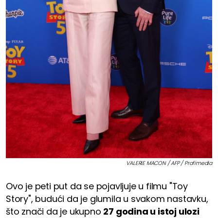
VALERIE MACON / AFP / Profimedia
Ovo je peti put da se pojavljuje u filmu "Toy
Story", budući da je glumila u svakom nastavku,
što znači da je ukupno
27 godina u istoj ulozi