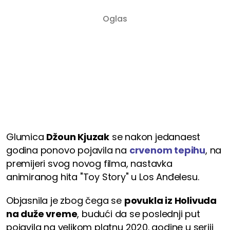
Glumica
Džoun Kjuzak
se nakon jedanaest
godina ponovo pojavila na
crvenom tepihu
, na
premijeri svog novog filma, nastavka
animiranog hita "Toy Story" u Los Anđelesu.
Objasnila je zbog čega se
povukla iz Holivuda
na duže vreme
, budući da se poslednji put
pojavila na velikom platnu 2020. godine u seriji