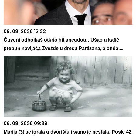
09. 08. 2026 12:22
Čuveni odbojkaš otkrio hit anegdotu: Ušao u kafić
prepun navijača Zvezde u dresu Partizana, a onda....
06. 08. 2026 09:39
Marija (3) se igrala u dvorištu i samo je nestala: Posle 42