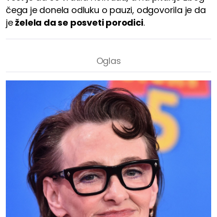
čega je donela odluku o pauzi, odgovorila je da
je
želela da se posveti porodici
.