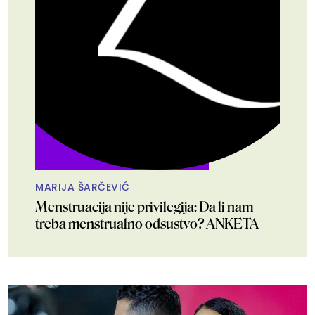
MARIJA ŠARČEVIĆ
Menstruacija nije privilegija: Da li nam
treba menstrualno odsustvo? ANKETA