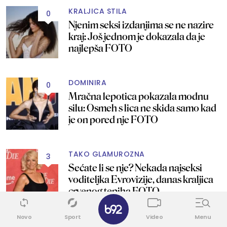
KRALJICA STILA
0
Njenim seksi izdanjima se ne nazire
kraj: Još jednom je dokazala da je
najlepša FOTO
DOMINIRA
0
Mračna lepotica pokazala modnu
silu: Osmeh s lica ne skida samo kad
je on pored nje FOTO
TAKO GLAMUROZNA
3
Sećate li se nje? Nekada najseksi
voditeljka Evrovizije, danas kraljica
crvenog tepiha FOTO
✕
Novo
Sport
Video
Menu
MOĆNA JEDNOSTAVNOST