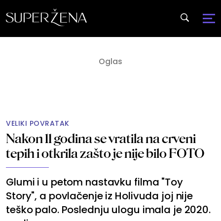
VELIKI POVRATAK
Nakon 11 godina se vratila na crveni
tepih i otkrila zašto je nije bilo FOTO
Glumi i u petom nastavku filma "Toy
Story", a povlačenje iz Holivuda joj nije
teško palo. Poslednju ulogu imala je 2020.