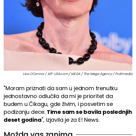
Lisa OConnor / AFF-USA.com / MEGA / The Mega Agency / Profimedia
"Moram priznati da sam u jednom trenutku
jednostavno odlučila da mi je prioritet da
budem u Čikagu, gde živim, i posvetim se
podizanju dece.
Time sam se bavila poslednjih
deset godina
", izjavila je za E! News.
Možda vas zanima