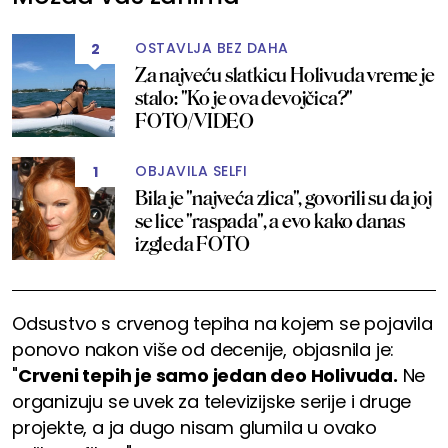
OSTAVLJA BEZ DAHA
2
Za najveću slatkicu Holivuda vreme je
stalo: "Ko je ova devojčica?"
FOTO/VIDEO
OBJAVILA SELFI
1
Bila je "najveća zlica", govorili su da joj
se lice "raspada", a evo kako danas
izgleda FOTO
Odsustvo s crvenog tepiha na kojem se pojavila
ponovo nakon više od decenije, objasnila je:
"
Crveni tepih je samo jedan deo Holivuda.
Ne
organizuju se uvek za televizijske serije i druge
projekte, a ja dugo nisam glumila u ovako