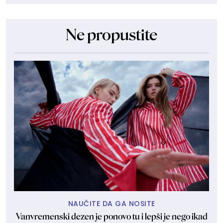
Ne propustite
NAUČITE DA GA NOSITE
Vanvremenski dezen je ponovo tu i lepši je nego ikad
Ant