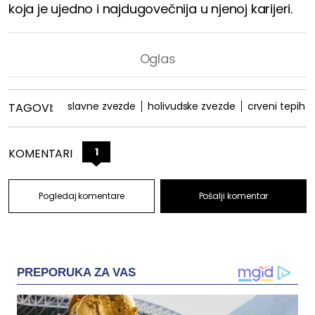
koja je ujedno i najdugovečnija u njenoj karijeri.
slavne zvezde
holivudske zvezde
crveni tepih
TAGOVI:
1
KOMENTARI
Pogledaj komentare
Pošalji komentar
PREPORUKA ZA VAS