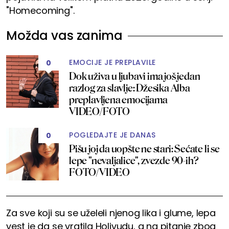
"Homecoming".
Možda vas zanima
EMOCIJE JE PREPLAVILE
0
Dok uživa u ljubavi ima još jedan
razlog za slavlje: Džesika Alba
preplavljena emocijama
VIDEO/FOTO
POGLEDAJTE JE DANAS
0
Pišu joj da uopšte ne stari: Sećate li se
lepe "nevaljalice", zvezde 90-ih?
FOTO/VIDEO
Za sve koji su se uželeli njenog lika i glume, lepa
vest je da se vratila Holivudu, a na pitanje zbog