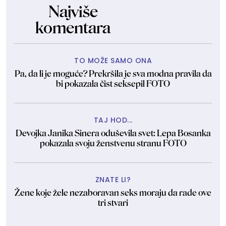
Najviše
komentara
TO MOŽE SAMO ONA
Pa, da li je moguće? Prekršila je sva modna pravila da
bi pokazala čist seksepil FOTO
TAJ HOD...
Devojka Janika Sinera oduševila svet: Lepa Bosanka
pokazala svoju ženstvenu stranu FOTO
ZNATE LI?
Žene koje žele nezaboravan seks moraju da rade ove
tri stvari