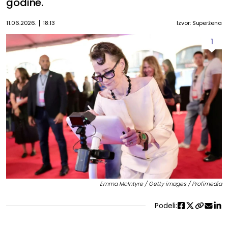
godine.
11.06.2026.
18:13
Izvor: Superžena
1
Emma McIntyre / Getty images / Profimedia
Podeli: