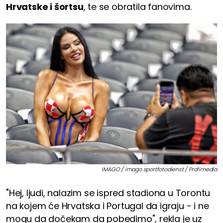
Hrvatske i šortsu
, te se obratila fanovima.
IMAGO / imago sportfotodienst / Profimedia
"Hej, ljudi, nalazim se ispred stadiona u Torontu
na kojem će Hrvatska i Portugal da igraju - i ne
mogu da dočekam da pobedimo", rekla je uz