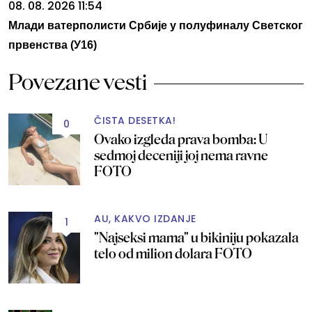
08. 08. 2026 11:54
Млади ватерполисти Србије у полуфиналу Светског
првенства (У16)
Povezane vesti
ČISTA DESETKA!
0
Ovako izgleda prava bomba: U
sedmoj deceniji joj nema ravne
FOTO
AU, KAKVO IZDANJE
1
"Najseksi mama" u bikiniju pokazala
telo od milion dolara FOTO