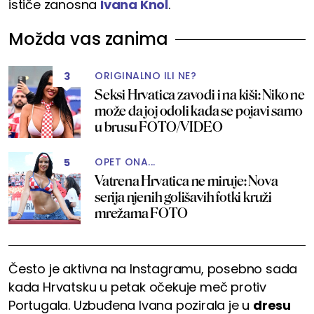
ističe zanosna
Ivana Knol
.
Možda vas zanima
ORIGINALNO ILI NE?
3
Seksi Hrvatica zavodi i na kiši: Niko ne
može da joj odoli kada se pojavi samo
u brusu FOTO/VIDEO
OPET ONA...
5
Vatrena Hrvatica ne miruje: Nova
serija njenih golišavih fotki kruži
mrežama FOTO
Često je aktivna na Instagramu, posebno sada
kada Hrvatsku u petak očekuje meč protiv
Portugala. Uzbuđena Ivana pozirala je u
dresu