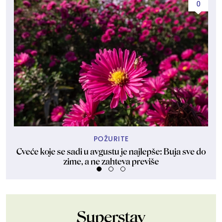
0
POŽURITE
Cveće koje se sadi u avgustu je najlepše: Buja sve do
Kak
zime, a ne zahteva previše
Superstav