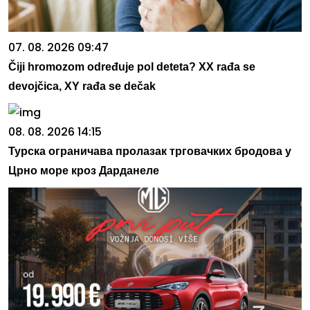
07. 08. 2026 09:47
Čiji hromozom određuje pol deteta? XX rađa se
devojčica, XY rađa se dečak
08. 08. 2026 14:15
Турска ограничава пролазак трговачких бродова у
Црно море кроз Дарданеле