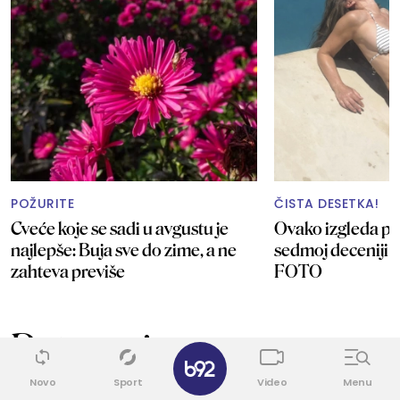
POŽURITE
ČISTA DESETKA!
Cveće koje se sadi u avgustu je
Ovako izgleda p
najlepše: Buja sve do zime, a ne
sedmoj deceniji 
zahteva previše
FOTO
Putovanja
✕
Novo
Sport
Video
Menu