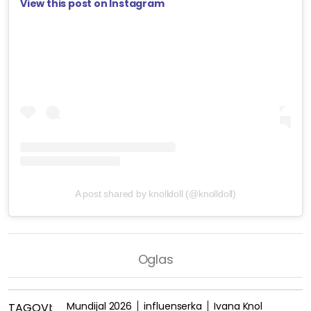
View this post on Instagram
A post shared by knolldoll (@knolldoll)
Mundijal 2026
influenserka
Ivana Knol
TAGOVI: