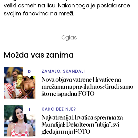
veliki osmeh na licu. Nakon toga je poslala srce
svojim fanovima na mreži.
Možda vas zanima
ZAMALO, SKANDAL!
0
Nova objava vatrene Hrvatice na
mrežama napravila haos: Grudi samo
što ne ispadnu FOTO
KAKO BEZ NJE?
1
Najvatrenija Hrvatica spremna za
Mundijal: Dekolteom "ubija", svi
gledaju u nju FOTO