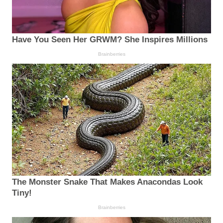
Have You Seen Her GRWM? She Inspires Millions
Brainberries
The Monster Snake That Makes Anacondas Look
Tiny!
Brainberries