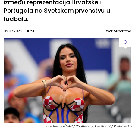
između reprezentacija Hrvatske i
Portugala na Svetskom prvenstvu u
fudbalu.
02.07.2026.
10:56
Izvor: Superžena
3
Jose Breton/AFP7 / Shutterstock Editorial / Profimedia