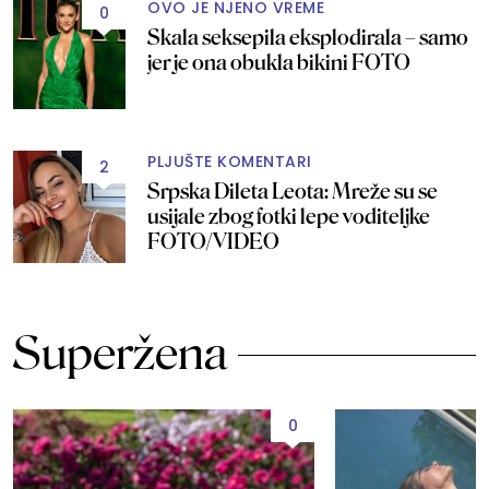
OVO JE NJENO VREME
0
Skala seksepila eksplodirala – samo
jer je ona obukla bikini FOTO
PLJUŠTE KOMENTARI
2
Srpska Dileta Leota: Mreže su se
usijale zbog fotki lepe voditeljke
FOTO/VIDEO
Superžena
0