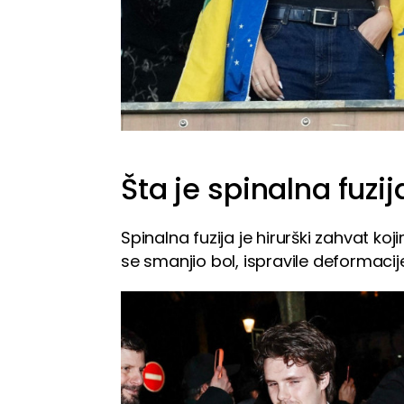
Šta je spinalna fuzij
Spinalna fuzija je hirurški zahvat koj
se smanjio bol, ispravile deformacij