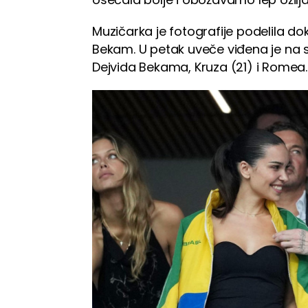
Muzičarka je fotografije podelila d
Bekam. U petak uveče viđena je na st
Dejvida Bekama, Kruza (21) i Romea.