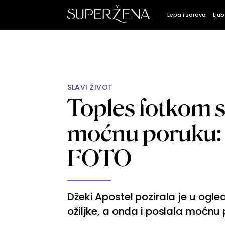
Lepa i zdrava
Ljub
SLAVI ŽIVOT
Toples fotkom s
moćnu poruku: "V
FOTO
Džeki Apostel pozirala je u ogle
ožiljke, a onda i poslala moćnu