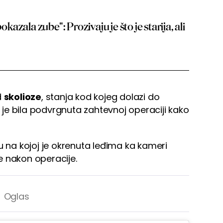
zala zube": Prozivaju je što je starija, ali
d
skolioze
, stanja kod kojeg dolazi do
a je bila podvrgnuta zahtevnoj operaciji kako
u na kojoj je okrenuta leđima ka kameri
 nakon operacije.