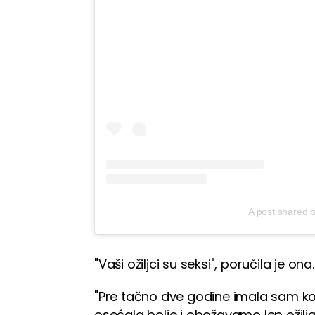
A post shared b
"Vaši ožiljci su seksi", poručila je ona.
"Pre tačno dve godine imala sam ko
osećala bolje i obožavamo lep ožilj