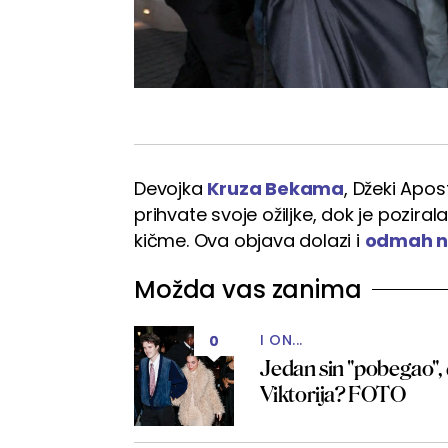
Devojka
Kruza Bekama
, Džeki Apos
prihvate svoje ožiljke, dok je pozi
kičme. Ova objava dolazi i
odmah na
Možda vas zanima
I ON...
0
Jedan sin "pobegao", d
Viktorija? FOTO