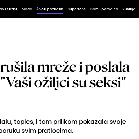
av i strast
Moda
Životi poznatih
Superžene
Dom i porodica
Kuhinja
rušila mreže i poslala
aši ožiljci su seksi"
dalu, toples, i tom prilikom pokazala svoje
 poruku svim pratiocima.