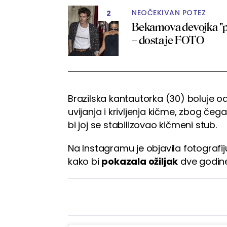
NEOČEKIVAN POTEZ
2
Bekamova devojka "poka
– dosta je FOTO
Brazilska kantautorka (30) boluje o
uvijanja i krivljenja kičme, zbog čeg
bi joj se stabilizovao kičmeni stub.
Na Instagramu je objavila fotografij
kako bi
pokazala ožiljak
dve godine