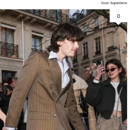
Izvor: Superžena
0