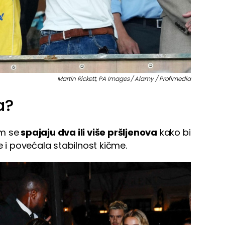
Martin Rickett, PA Images / Alamy / Profimedia
a?
im se
spajaju dva ili više pršljenova
kako bi
e i povećala stabilnost kičme.