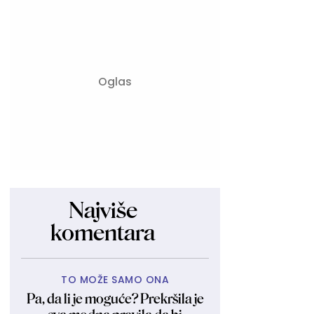
Najviše
komentara
TO MOŽE SAMO ONA
Pa, da li je moguće? Prekršila je