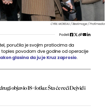
CYRIL MOREAU / Bestimage / Profimedia
Podeli:
tel, poručila je svojim pratiocima da
rala toples povodom dve godine od operacije
kon glasina da ju je Kruz zaprosio
.
rugi objavio 18+ fotku: Šta će reći Dejvid i