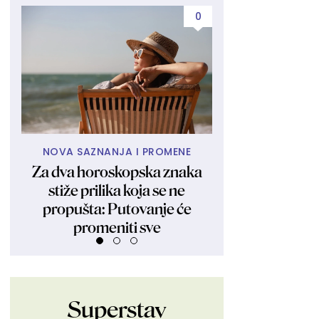
0
NOVA SAZNANJA I PROMENE
NAJLEPŠI HOLI
Za dva horoskopska znaka
Zaljubljeni kao
stiže prilika koja se ne
Imaju četiri ćerke
propušta: Putovanje će
izgleda kao 
promeniti sve
Superstav