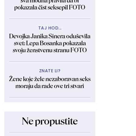
sva modna pravila da bi
pokazala čist seksepil FOTO
TAJ HOD...
Devojka Janika Sinera oduševila
svet: Lepa Bosanka pokazala
svoju ženstvenu stranu FOTO
ZNATE LI?
Žene koje žele nezaboravan seks
moraju da rade ove tri stvari
Ne propustite