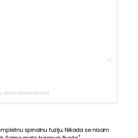
y Jackie (@jackie.apostel)
mpletnu spinalnu fuziju. Nikada se nisam
ak. Samo malo tragova života."