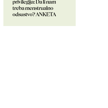
privilegija: Da li nam
treba menstrualno
odsustvo? ANKETA