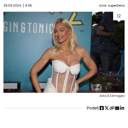
28.09.2024.
8:36
Izvor: superžena
12
M.M./ATAImages
Podeli: