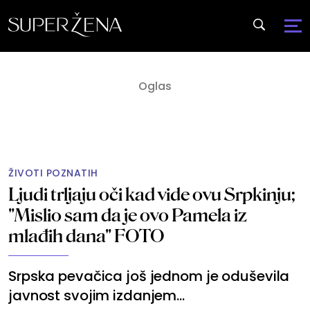
ŽIVOTI POZNATIH
Ljudi trljaju oči kad vide ovu Srpkinju;
"Mislio sam da je ovo Pamela iz
mlađih dana" FOTO
Srpska pevačica još jednom je oduševila
javnost svojim izdanjem...