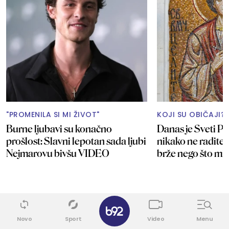
"PROMENILA SI MI ŽIVOT"
KOJI SU OBIČAJI?
Burne ljubavi su konačno
Danas je Sveti P
prošlost: Slavni lepotan sada ljubi
nikako ne radite, 
Nejmarovu bivšu VIDEO
brže nego što mis
✕
Putovanja
Novo
Sport
Video
Menu