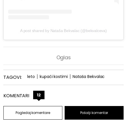
A post shared by Nataša Bekvalac (@bekvalceva)
leto
kupaći kostimi
Nataša Bekvalac
TAGOVI:
12
KOMENTARI
Pogledaj komentare
Pošalji komentar