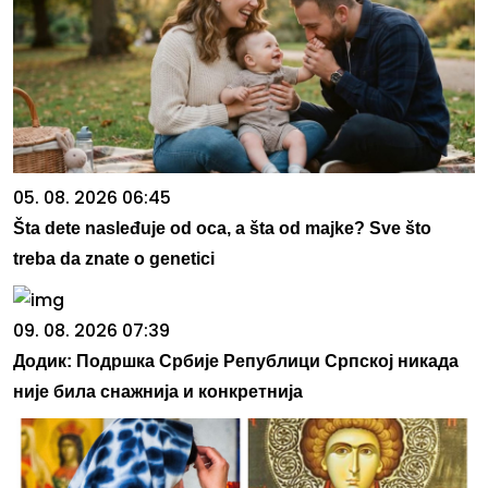
05. 08. 2026 06:45
Šta dete nasleđuje od oca, a šta od majke? Sve što
treba da znate o genetici
09. 08. 2026 07:39
Додик: Подршка Србије Републици Српској никада
није била снажнија и конкретнија