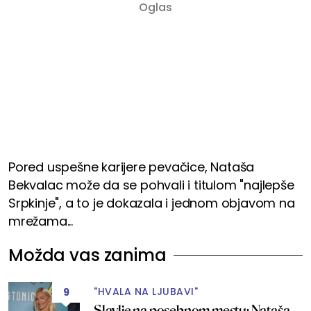
Pored uspešne karijere pevačice, Nataša
Bekvalac može da se pohvali i titulom "najlepše
Srpkinje", a to je dokazala i jednom objavom na
mrežama...
Možda vas zanima
"HVALA NA LJUBAVI"
9
Slavlje na posebnom mestu: Nataša