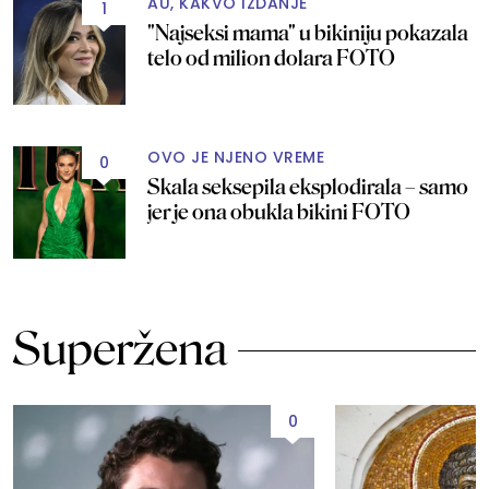
AU, KAKVO IZDANJE
1
"Najseksi mama" u bikiniju pokazala
telo od milion dolara FOTO
OVO JE NJENO VREME
0
Skala seksepila eksplodirala – samo
jer je ona obukla bikini FOTO
Superžena
0