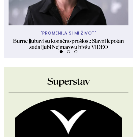
"PROMENILA SI MI ŽIVOT"
Burne ljubavi su konačno prošlost: Slavni lepotan
Ako
sada ljubi Nejmarovu bivšu VIDEO
Superstav