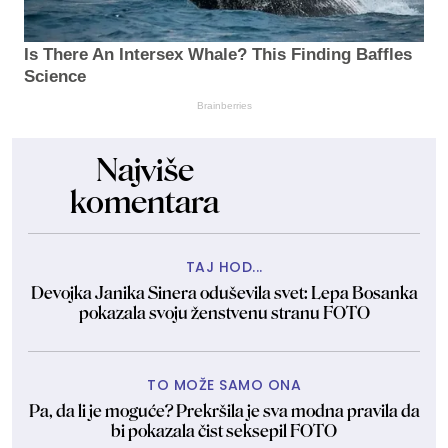
Is There An Intersex Whale? This Finding Baffles
Science
Brainberries
Najviše
komentara
TAJ HOD...
Devojka Janika Sinera oduševila svet: Lepa Bosanka
pokazala svoju ženstvenu stranu FOTO
TO MOŽE SAMO ONA
Pa, da li je moguće? Prekršila je sva modna pravila da
bi pokazala čist seksepil FOTO