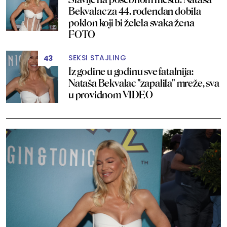
Bekvalac za 44. rođendan dobila
poklon koji bi želela svaka žena
FOTO
SEKSI STAJLING
43
Iz godine u godinu sve fatalnija:
Nataša Bekvalac "zapalila" mreže, sva
u providnom VIDEO