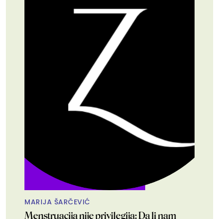
MARIJA ŠARČEVIĆ
Menstruacija nije privilegija: Da li nam