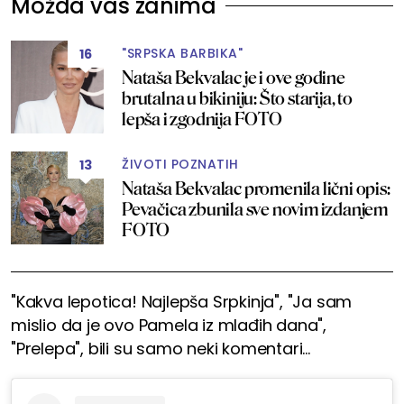
Možda vas zanima
"SRPSKA BARBIKA"
16
Nataša Bekvalac je i ove godine
brutalna u bikiniju: Što starija, to
lepša i zgodnija FOTO
ŽIVOTI POZNATIH
13
Nataša Bekvalac promenila lični opis:
Pevačica zbunila sve novim izdanjem
FOTO
"Kakva lepotica! Najlepša Srpkinja", "Ja sam
mislio da je ovo Pamela iz mlađih dana",
"Prelepa", bili su samo neki komentari...