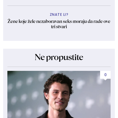
ZNATE LI?
Žene koje žele nezaboravan seks moraju da rade ove
tri stvari
Ne propustite
0