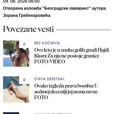
09. 08. 2026 06:00
Отворена изложба "Београдски лавиринт" аутора
Зорана Гребенаровића
Povezane vesti
BEZ KOČNICA
0
Ovo leto je u znaku golih grudi Hajdi
Klum: Za nju ne postoje granice
FOTO/VIDEO
ČISTA DESETKA!
0
Ovako izgleda prava bomba: U
sedmoj deceniji joj nema ravne
FOTO