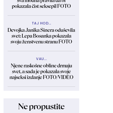
sva modna pravila da bi
pokazala čist seksepil FOTO
TAJ HOD...
Devojka Janika Sinera oduševila
svet: Lepa Bosanka pokazala
svoju ženstvenu stranu FOTO
VAU...
Njene raskošne obline drmaju
svet, a sada je pokazala svoje
najseksi izdanje FOTO/VIDEO
Ne propustite