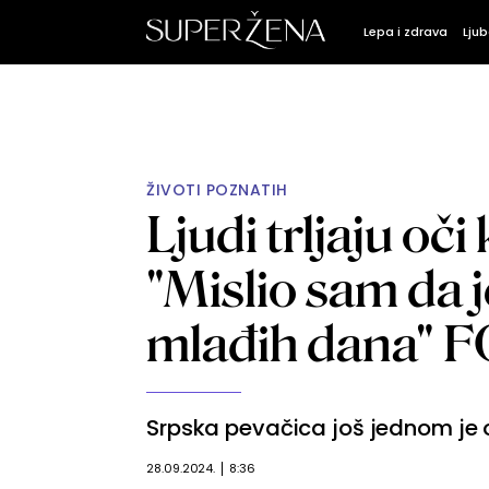
Lepa i zdrava
Ljub
ŽIVOTI POZNATIH
Ljudi trljaju oč
"Mislio sam da 
mlađih dana" 
Srpska pevačica još jednom je o
28.09.2024.
8:36