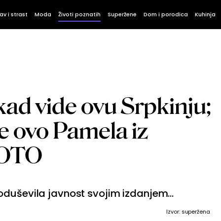
av i strast
Moda
Životi poznatih
Superžene
Dom i porodica
Kuhinja
i kad vide ovu Srpkinju;
je ovo Pamela iz
FOTO
duševila javnost svojim izdanjem...
Izvor: superžena