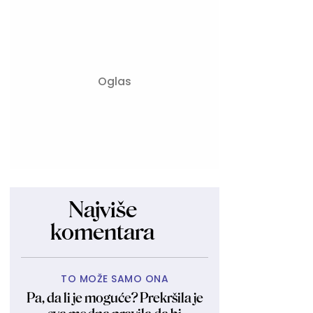
Najviše
komentara
TO MOŽE SAMO ONA
Pa, da li je moguće? Prekršila je