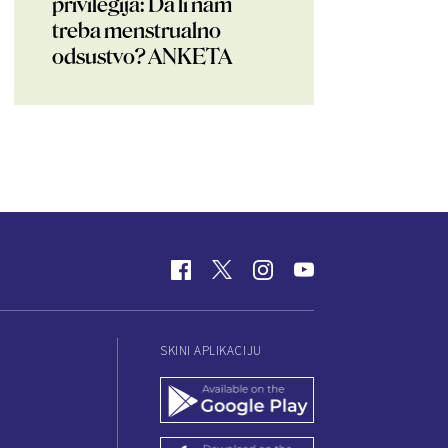
privilegija: Da li nam
treba menstrualno
odsustvo? ANKETA
SKINI APLIKACIJU