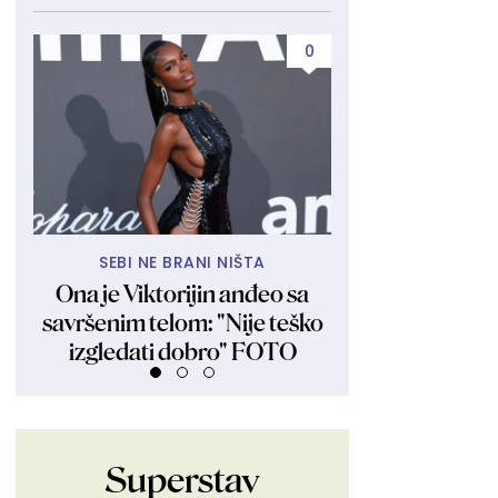
0
SEBI NE BRANI NIŠTA
"KAO BLIZN
Ona je Viktorijin anđeo sa
Ljudi kažu da je
savršenim telom: "Nije teško
ona tvrdi: "Nisam
izgledati dobro" FOTO
FOT
Superstav