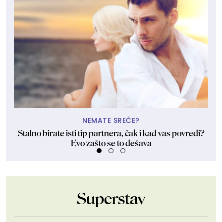
NEMATE SREĆE?
Stalno birate isti tip partnera, čak i kad vas povredi?
Evo zašto se to dešava
Superstav