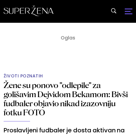
ŽIVOTI POZNATIH
Žene su ponovo "odlepile" za
golišavim Dejvidom Bekamom: Bivši
fudbaler objavio nikad izazovniju
fotku FOTO
Proslavljeni fudbaler je dosta aktivan na