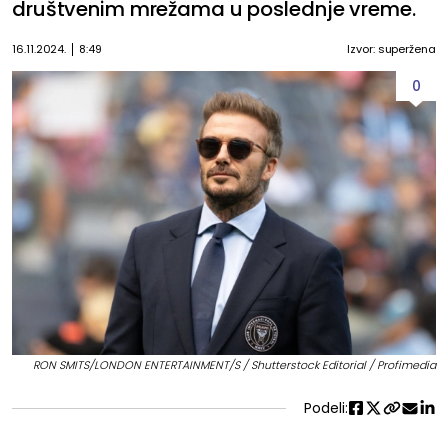
društvenim mrežama u poslednje vreme.
16.11.2024.
8:49
Izvor: superžena
0
RON SMITS/LONDON ENTERTAINMENT/S / Shutterstock Editorial / Profimedia
Podeli: