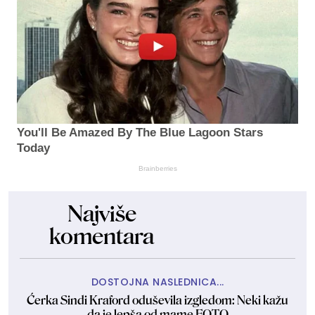
You'll Be Amazed By The Blue Lagoon Stars
Today
Brainberries
Najviše
komentara
DOSTOJNA NASLEDNICA...
Ćerka Sindi Kraford oduševila izgledom: Neki kažu
da je lepša od mame FOTO