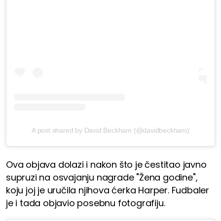
A post shared by David Beckham (@davidbeckham)
Ova objava dolazi i nakon što je čestitao javno
supruzi na osvajanju nagrade "Žena godine",
koju joj je uručila njihova ćerka Harper. Fudbaler
je i tada objavio posebnu fotografiju.