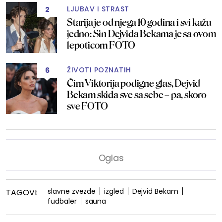
LJUBAV I STRAST
2
Starija je od njega 10 godina i svi kažu
jedno: Sin Dejvida Bekama je sa ovom
lepoticom FOTO
ŽIVOTI POZNATIH
6
Čim Viktorija podigne glas, Dejvid
Bekam skida sve sa sebe – pa, skoro
sve FOTO
slavne zvezde
izgled
Dejvid Bekam
TAGOVI:
fudbaler
sauna