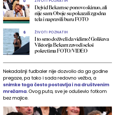
ŽIVOTI POZNATIH
0
Dejvid Bekam se ponovo skinuo, ali
nije sam: Oboje su pokazali zgodna
tela i napravili buru FOTO
ŽIVOTI POZNATIH
6
I to smo doživeli da vidimo! Golišava
Viktorija Bekam zavodi seksi
pokretima FOTO/VIDEO
Nekadašnji fudbaler nije dozvolio da ga godine
pregaze, pa tako i sada redovno vežba, a
snimke toga često postavlja i na društvenim
mrežama
. Ovog puta, sve je oduševio fotkom
bez majice.