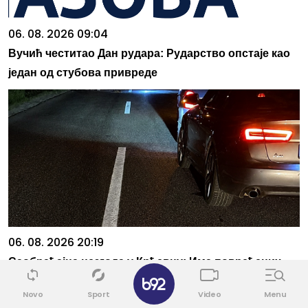
06. 08. 2026 09:04
Вучић честитао Дан рудара: Рударство опстаје као
један од стубова привреде
06. 08. 2026 20:19
Саобраћајна незгода у Крћевцу: Има повређених,
✕
саобраћај обустављен у оба правца
Novo
Sport
Video
Menu