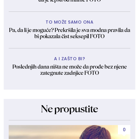
TO MOŽE SAMO ONA
Pa, da li je moguće? Prekršila je sva modna pravila da
bi pokazala čist seksepil FOTO
A I ZAŠTO BI?
Poslednjih dana ništa ne može da prođe bez njene
zategnute zadnjice FOTO
Ne propustite
0