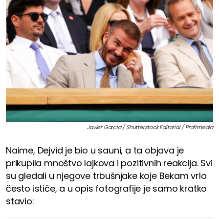
Javier Garcia / Shutterstock Editorial / Profimedia
Naime, Dejvid je bio u sauni, a ta objava je
prikupila mnoštvo lajkova i pozitivnih reakcija. Svi
su gledali u njegove trbušnjake koje Bekam vrlo
često ističe, a u opis fotografije je samo kratko
stavio: