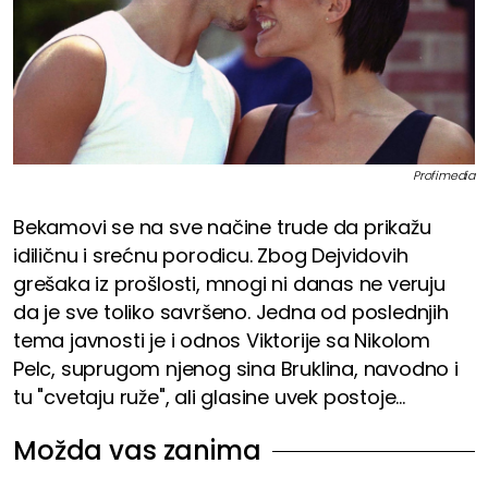
Profimedia
Bekamovi se na sve načine trude da prikažu
idiličnu i srećnu porodicu. Zbog Dejvidovih
grešaka iz prošlosti, mnogi ni danas ne veruju
da je sve toliko savršeno. Jedna od poslednjih
tema javnosti je i odnos Viktorije sa Nikolom
Pelc, suprugom njenog sina Bruklina, navodno i
tu "cvetaju ruže", ali glasine uvek postoje...
Možda vas zanima