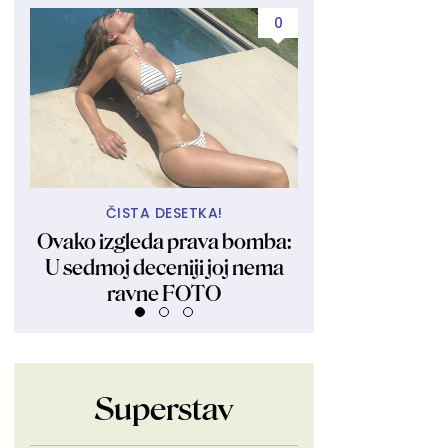
0
ČISTA DESETKA!
DOLAZE P
Ovako izgleda prava bomba:
Haos u najavi:
U sedmoj deceniji joj nema
avgust mnogim
ravne FOTO
život nagl
Superstav