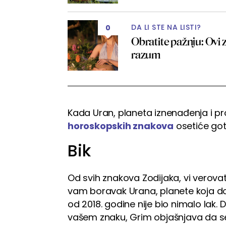
DA LI STE NA LISTI?
0
Obratite pažnju: Ovi
razum
Kada Uran, planeta iznenađenja i pro
horoskopskih znakova
osetiće got
Bik
Od svih znakova Zodijaka, vi verov
vam boravak Urana, planete koja d
od 2018. godine nije bio nimalo lak.
vašem znaku, Grim objašnjava da 