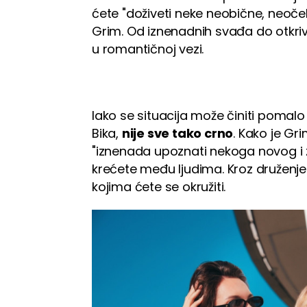
ćete "doživeti neke neobične, neoče
Grim. Od iznenadnih svađa do otkriv
u romantičnoj vezi.
Iako se situacija može činiti pomalo
Bika,
nije sve tako crno
. Kako je Gr
"iznenada upoznati nekoga novog i z
krećete među ljudima. Kroz druženj
kojima ćete se okružiti.