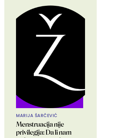
MARIJA ŠARČEVIĆ
Menstruacija nije
privilegija: Da li nam