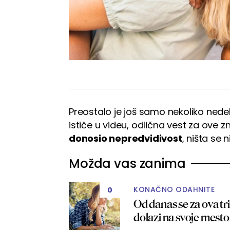
Preostalo je još samo nekoliko nedel
ističe u videu, odlična vest za ove zn
donosio nepredvidivost
, ništa se 
Možda vas zanima
KONAČNO ODAHNITE
0
Od danas se za ova tr
dolazi na svoje mesto