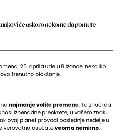
 znakovi će uskoro nekome da pomute
mena, 25. aprila uđe u Blizance, nekoliko
ovo trenutno olakšanje.
atno
najmanje volite promene
. To znači da
onosi iznenadne preokrete, u vašem znaku
 Dok ovaj planet provodi poslednje nedelje u
se verovatno osećate
veoma nemirno
.