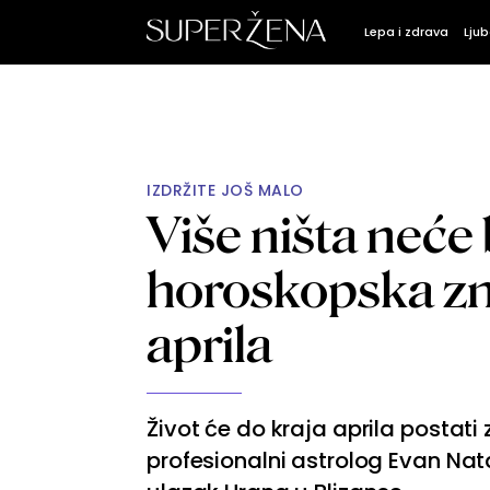
Lepa i zdrava
Ljub
IZDRŽITE JOŠ MALO
Više ništa neće b
horoskopska zn
aprila
Život će do kraja aprila postati
profesionalni astrolog Evan Nat