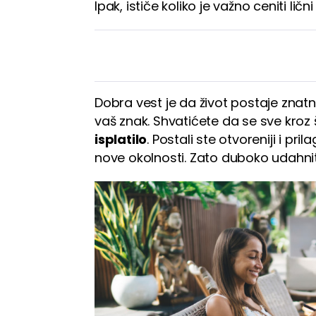
Ipak, ističe koliko je važno ceniti lični
Dobra vest je da život postaje znatn
vaš znak. Shvatićete da se sve kroz 
isplatilo
. Postali ste otvoreniji i pril
nove okolnosti. Zato duboko udahnit