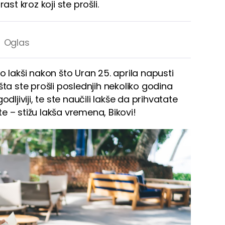
 rast kroz koji ste prošli.
o lakši nakon što Uran 25. aprila napusti
šta ste prošli poslednjih nekoliko godina
agodljiviji, te ste naučili lakše da prihvatate
e – stižu lakša vremena, Bikovi!