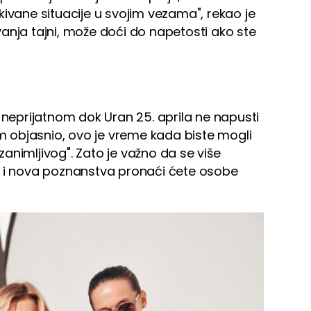
kivane situacije u svojim vezama", rekao je
anja tajni, može doći do napetosti ako ste
 neprijatnom dok Uran 25. aprila ne napusti
im objasnio, ovo je vreme kada biste mogli
animljivog". Zato je važno da se više
e i nova poznanstva pronaći ćete osobe