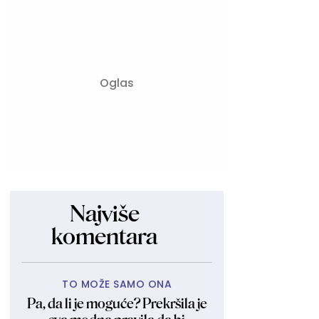
Najviše
komentara
TO MOŽE SAMO ONA
Pa, da li je moguće? Prekršila je