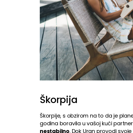
Škorpija
Škorpije, s obzirom na to da je plan
godina boravila u vašoj kući partner
nestabilno
. Dok Uran provodi svoje