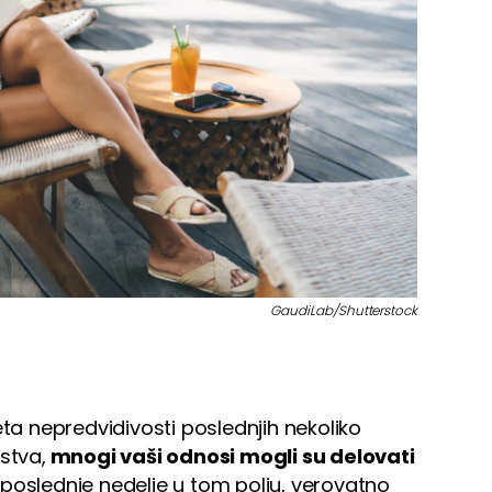
GaudiLab/Shutterstock
eta nepredvidivosti poslednjih nekoliko
stva,
mnogi vaši odnosi mogli su delovati
 poslednje nedelje u tom polju, verovatno