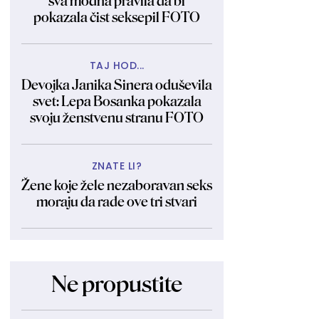
sva modna pravila da bi
pokazala čist seksepil FOTO
TAJ HOD...
Devojka Janika Sinera oduševila
svet: Lepa Bosanka pokazala
svoju ženstvenu stranu FOTO
ZNATE LI?
Žene koje žele nezaboravan seks
moraju da rade ove tri stvari
Ne propustite