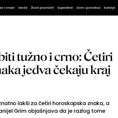
av i strast
Moda
Životi poznatih
Superžene
Dom i porodica
Kuhinja
iti tužno i crno: Četiri
aka jedva čekaju kraj
 znatno lakši za četiri horoskopska znaka, a
anijel Grim objašnjava da je razlog tome