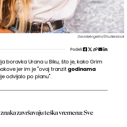
DavideAngelini/Shutterstock
Podeli:
ja boravka Urana u Biku, što je, kako Grim
akove jer im je "ovaj tranzit
godinama
nije odvijalo po planu".
i znaka završavaju teška vremena: Sve