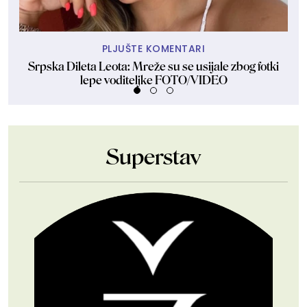
PLJUŠTE KOMENTARI
Srpska Dileta Leota: Mreže su se usijale zbog fotki
Sk
lepe voditeljke FOTO/VIDEO
Superstav