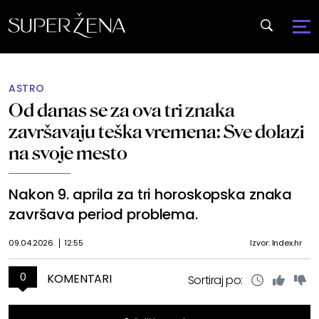
ASTRO
Od danas se za ova tri znaka
završavaju teška vremena: Sve dolazi
na svoje mesto
Nakon 9. aprila za tri horoskopska znaka
završava period problema.
09.04.2026.
12:55
Izvor: Index.hr
0
KOMENTARI
Sortiraj po: