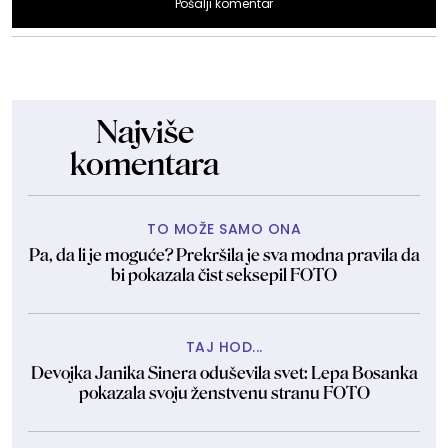
Pošalji komentar
Najviše
komentara
TO MOŽE SAMO ONA
Pa, da li je moguće? Prekršila je sva modna pravila da
bi pokazala čist seksepil FOTO
TAJ HOD...
Devojka Janika Sinera oduševila svet: Lepa Bosanka
pokazala svoju ženstvenu stranu FOTO