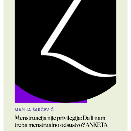
MARIJA ŠARČEVIĆ
Menstruacija nije privilegija: Da li nam
treba menstrualno odsustvo? ANKETA