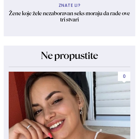
ZNATE LI?
Žene koje žele nezaboravan seks moraju da rade ove
tri stvari
Ne propustite
0