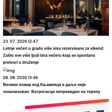
23. 07. 2026 12:47
Letnje večeri u gradu više nisu rezervisane za vikend:
Zašto sve više ljudi bira večeru koja se spontano
pretvori u druženje
08. 08. 2026 13:46
Велики пожар код Књажевца и даље није
локализован: Ватрогасци непрекидно на терену