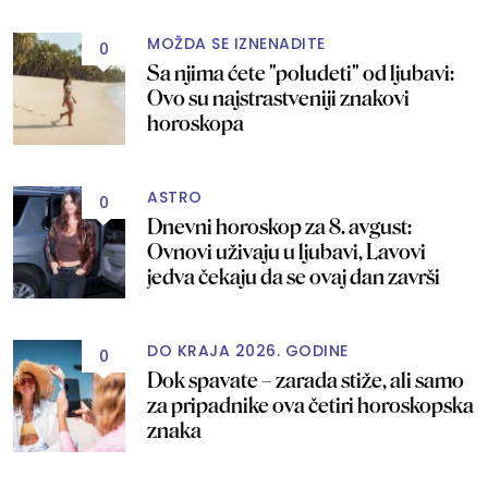
MOŽDA SE IZNENADITE
0
Sa njima ćete "poludeti" od ljubavi:
Ovo su najstrastveniji znakovi
horoskopa
ASTRO
0
Dnevni horoskop za 8. avgust:
Ovnovi uživaju u ljubavi, Lavovi
jedva čekaju da se ovaj dan završi
DO KRAJA 2026. GODINE
0
Dok spavate – zarada stiže, ali samo
za pripadnike ova četiri horoskopska
znaka