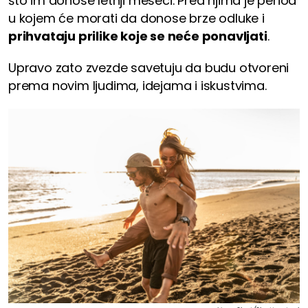
što im donose letnji meseci. Pred njima je period
u kojem će morati da donose brze odluke i
prihvataju prilike koje se neće ponavljati
.
Upravo zato zvezde savetuju da budu otvoreni
prema novim ljudima, idejama i iskustvima.