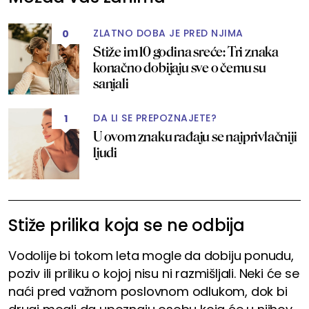
ZLATNO DOBA JE PRED NJIMA
0
Stiže im 10 godina sreće: Tri znaka
konačno dobijaju sve o čemu su
sanjali
DA LI SE PREPOZNAJETE?
1
U ovom znaku rađaju se najprivlačniji
ljudi
Stiže prilika koja se ne odbija
Vodolije bi tokom leta mogle da dobiju ponudu,
poziv ili priliku o kojoj nisu ni razmišljali. Neki će se
naći pred važnom poslovnom odlukom, dok bi