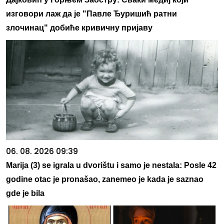
изговори лаж да је "Павле Ђуришић ратни
злочинац" добиће кривичну пријаву
06. 08. 2026 09:39
Marija (3) se igrala u dvorištu i samo je nestala: Posle 42
godine otac je pronašao, zanemeo je kada je saznao
gde je bila