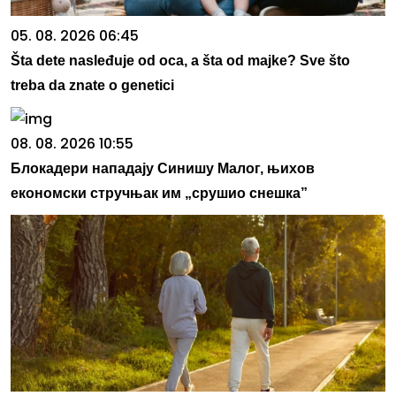
05. 08. 2026 06:45
Šta dete nasleđuje od oca, a šta od majke? Sve što
treba da znate o genetici
08. 08. 2026 10:55
Блокадери нападају Синишу Малог, њихов
економски стручњак им „срушио снешка”