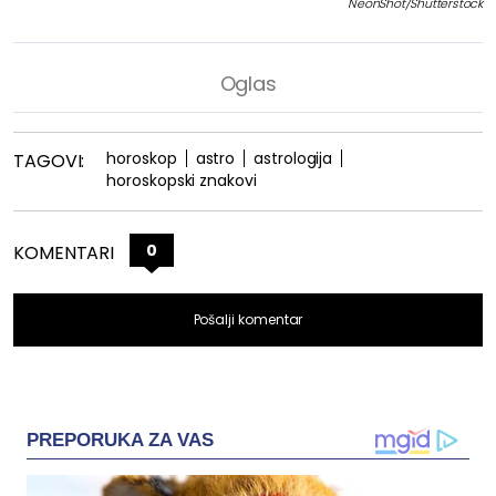
NeonShot/Shutterstock
horoskop
astro
astrologija
TAGOVI:
horoskopski znakovi
0
KOMENTARI
Pošalji komentar
PREPORUKA ZA VAS