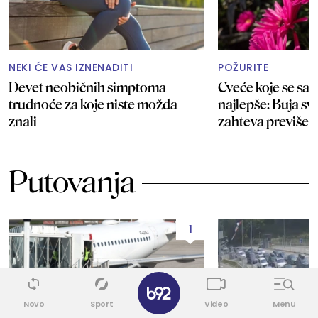
NEKI ĆE VAS IZNENADITI
POŽURITE
Devet neobičnih simptoma
Cveće koje se sad
trudnoće za koje niste možda
najlepše: Buja sv
znali
zahteva previše
Putovanja
1
✕
Novo
Sport
Video
Menu