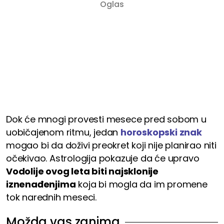
Dok će mnogi provesti mesece pred sobom u
uobičajenom ritmu, jedan
horoskopski znak
mogao bi da doživi preokret koji nije planirao niti
očekivao. Astrologija pokazuje da će upravo
Vodolije ovog leta biti najsklonije
iznenađenjima
koja bi mogla da im promene
tok narednih meseci.
Možda vas zanima