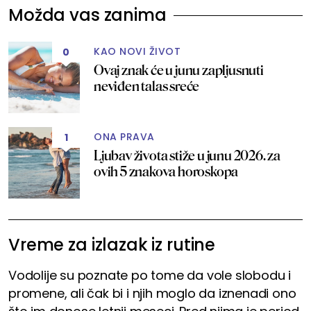
Možda vas zanima
KAO NOVI ŽIVOT
0
Ovaj znak će u junu zapljusnuti
neviđen talas sreće
ONA PRAVA
1
Ljubav života stiže u junu 2026. za
ovih 5 znakova horoskopa
Vreme za izlazak iz rutine
Vodolije su poznate po tome da vole slobodu i
promene, ali čak bi i njih moglo da iznenadi ono