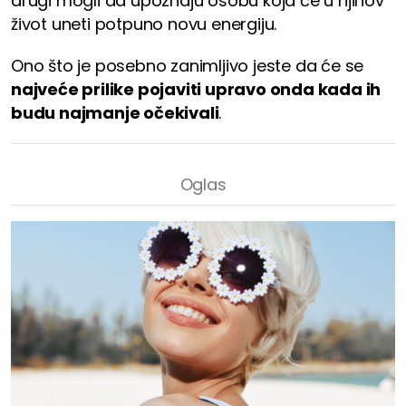
drugi mogli da upoznaju osobu koja će u njihov
život uneti potpuno novu energiju.
Ono što je posebno zanimljivo jeste da će se
najveće prilike pojaviti upravo onda kada ih
budu najmanje očekivali
.