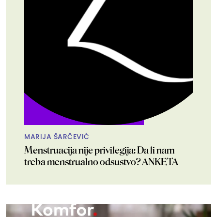
MARIJA ŠARČEVIĆ
Menstruacija nije privilegija: Da li nam
treba menstrualno odsustvo? ANKETA