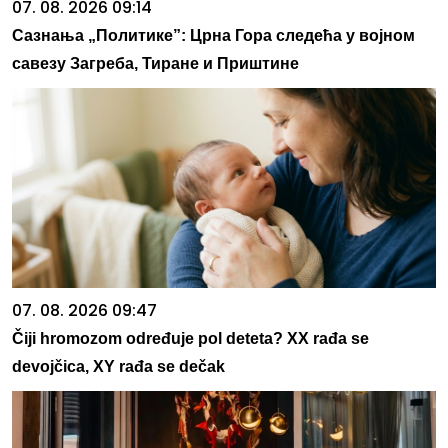
07. 08. 2026 09:14
Сазнања „Политике”: Црна Гора следећа у војном
савезу Загреба, Тиране и Приштине
07. 08. 2026 09:47
Čiji hromozom određuje pol deteta? XX rađa se
devojčica, XY rađa se dečak