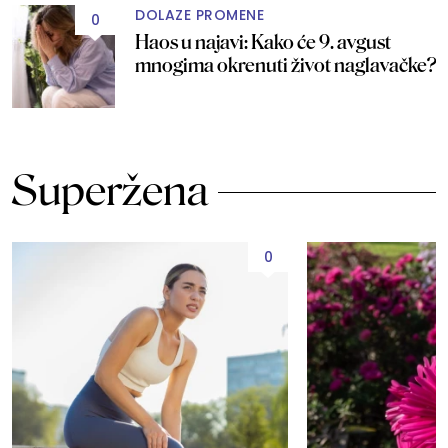
DOLAZE PROMENE
0
Haos u najavi: Kako će 9. avgust
mnogima okrenuti život naglavačke?
Superžena
0