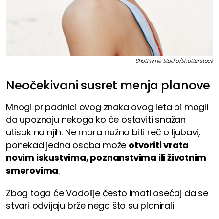
ShotPrime Studio/Shutterstock
Neočekivani susret menja planove
Mnogi pripadnici ovog znaka ovog leta bi mogli
da upoznaju nekoga ko će ostaviti snažan
utisak na njih. Ne mora nužno biti reč o ljubavi,
ponekad jedna osoba može
otvoriti vrata
novim iskustvima, poznanstvima ili životnim
smerovima
.
Zbog toga će Vodolije često imati osećaj da se
stvari odvijaju brže nego što su planirali.