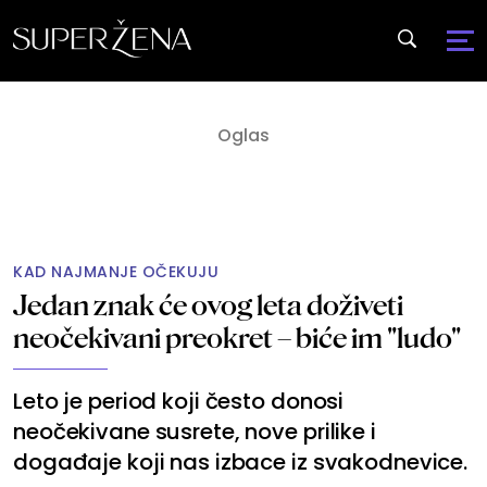
KAD NAJMANJE OČEKUJU
Jedan znak će ovog leta doživeti
neočekivani preokret – biće im "ludo"
Leto je period koji često donosi
neočekivane susrete, nove prilike i
događaje koji nas izbace iz svakodnevice.