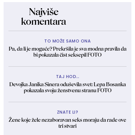
Najviše
komentara
TO MOŽE SAMO ONA
Pa, da li je moguće? Prekršila je sva modna pravila da
bi pokazala čist seksepil FOTO
TAJ HOD...
Devojka Janika Sinera oduševila svet: Lepa Bosanka
pokazala svoju ženstvenu stranu FOTO
ZNATE LI?
Žene koje žele nezaboravan seks moraju da rade ove
tri stvari