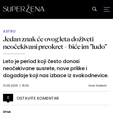
ASTRO
Jedan znak će ovog leta doživeti
neočekivani preokret – biće im "ludo"
Leto je period koji često donosi
neočekivane susrete, nove prilike i
događaje koji nas izbace iz svakodnevice.
31.05.2026.
19:00
Izvor: Index.hr
0
OSTAVITE KOMENTAR
Ime