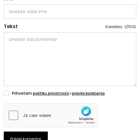
Tekst
Karaktera:
0
/
1500
Prihvatam
politiku privatnosti
i
pravila korišćenja
Pošalji komentar