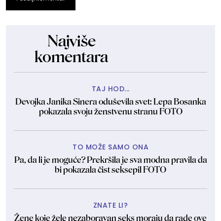
Najviše
komentara
TAJ HOD...
Devojka Janika Sinera oduševila svet: Lepa Bosanka
pokazala svoju ženstvenu stranu FOTO
TO MOŽE SAMO ONA
Pa, da li je moguće? Prekršila je sva modna pravila da
bi pokazala čist seksepil FOTO
ZNATE LI?
Žene koje žele nezaboravan seks moraju da rade ove