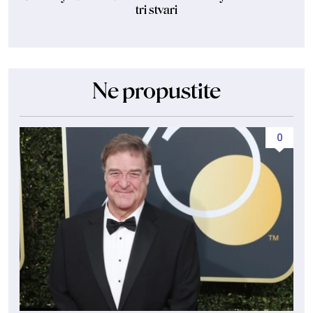
tri stvari
Ne propustite
0