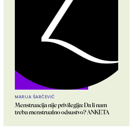
MARIJA ŠARČEVIĆ
Menstruacija nije privilegija: Da li nam
treba menstrualno odsustvo? ANKETA