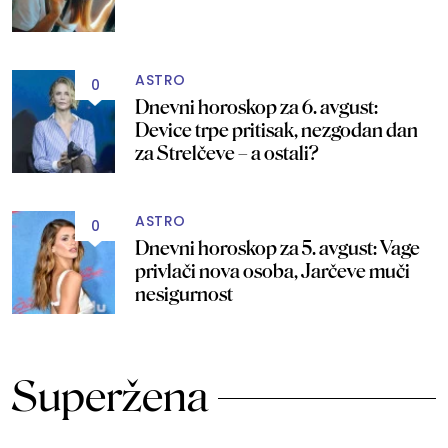
ASTRO
0
Dnevni horoskop za 6. avgust:
Device trpe pritisak, nezgodan dan
za Strelčeve – a ostali?
ASTRO
0
Dnevni horoskop za 5. avgust: Vage
privlači nova osoba, Jarčeve muči
nesigurnost
Superžena