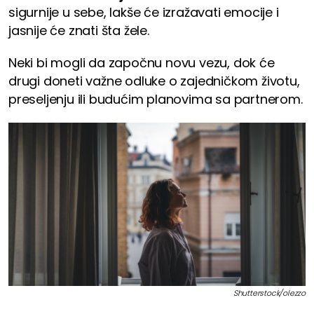
sigurnije u sebe, lakše će izražavati emocije i
jasnije će znati šta žele.
Neki bi mogli da započnu novu vezu, dok će
drugi doneti važne odluke o zajedničkom životu,
preseljenju ili budućim planovima sa partnerom.
Shutterstock/olezzo