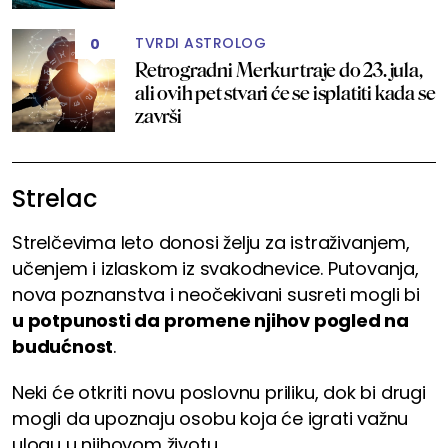
TVRDI ASTROLOG
0
Retrogradni Merkur traje do 23. jula,
ali ovih pet stvari će se isplatiti kada se
završi
Strelac
Strelčevima leto donosi želju za istraživanjem,
učenjem i izlaskom iz svakodnevice. Putovanja,
nova poznanstva i neočekivani susreti mogli bi
u potpunosti da promene njihov pogled na
budućnost
.
Neki će otkriti novu poslovnu priliku, dok bi drugi
mogli da upoznaju osobu koja će igrati važnu
ulogu u njihovom životu.