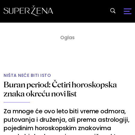
NIŠTA NEĆE BITI ISTO
Buran period: Četiri horoskopska
znaka okreću novi list
Za mnoge će ovo leto biti vreme odmora,
putovanja i druženja, ali prema astrologiji,
pojedinim horoskopskim znakovima