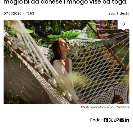
moglo bi da donese i mnogo više od toga.
07.07.2026.
13:53
Izvor: Index.hr
0
PhotoSunnyDays/Shutterstock
Podeli: