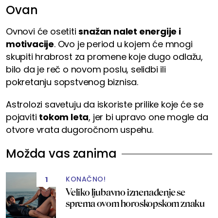
Ovan
Ovnovi će osetiti
snažan nalet energije i
motivacije
. Ovo je period u kojem će mnogi
skupiti hrabrost za promene koje dugo odlažu,
bilo da je reč o novom poslu, selidbi ili
pokretanju sopstvenog biznisa.
Astrolozi savetuju da iskoriste prilike koje će se
pojaviti
tokom leta
, jer bi upravo one mogle da
otvore vrata dugoročnom uspehu.
Možda vas zanima
KONAČNO!
1
Veliko ljubavno iznenađenje se
sprema ovom horoskopskom znaku