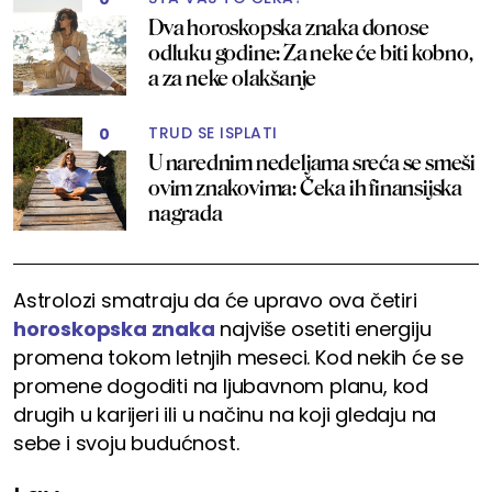
Dva horoskopska znaka donose
odluku godine: Za neke će biti kobno,
a za neke olakšanje
TRUD SE ISPLATI
0
U narednim nedeljama sreća se smeši
ovim znakovima: Čeka ih finansijska
nagrada
Astrolozi smatraju da će upravo ova četiri
horoskopska znaka
najviše osetiti energiju
promena tokom letnjih meseci. Kod nekih će se
promene dogoditi na ljubavnom planu, kod
drugih u karijeri ili u načinu na koji gledaju na
sebe i svoju budućnost.