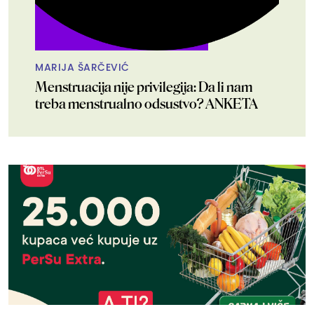
MARIJA ŠARČEVIĆ
Menstruacija nije privilegija: Da li nam
treba menstrualno odsustvo? ANKETA