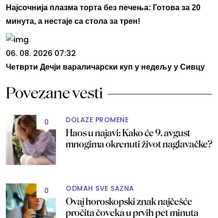
Најсочнија плазма торта без печења: Готова за 20
минута, а нестаје са стола за трен!
06. 08. 2026 07:32
Четврти Дечји вараличарски куп у недељу у Сивцу
Povezane vesti
DOLAZE PROMENE
0
Haos u najavi: Kako će 9. avgust
mnogima okrenuti život naglavačke?
ODMAH SVE SAZNA
0
Ovaj horoskopski znak najčešće
pročita čoveka u prvih pet minuta