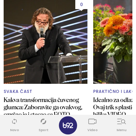
0
SVAKA ČAST
PRAKTIČNO I LAKO
Kakva transformacija čuvenog
Idealno za odlaz
glumca: Zaboravite ga ovakvog,
Ovaj trik s plas
smršao je i stesao se FOTO
biljke VIDEO
✕
Novo
Sport
Video
Menu