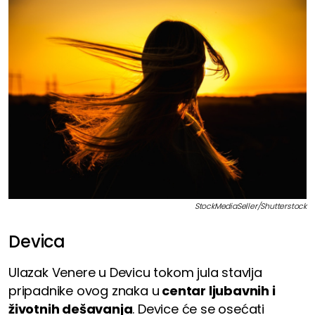
StockMediaSeller/Shutterstock
Devica
Ulazak Venere u Devicu tokom jula stavlja
pripadnike ovog znaka u
centar ljubavnih i
životnih dešavanja
. Device će se osećati