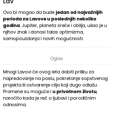
Lav
Ovo bi mogao da bude
jedan od najvažnijih
perioda za Lavove u poslednjih nekoliko
godina
. Jupiter, planeta sreće i obilja, ušao je u
njihov znak i donosi talas optimizma,
samopouzdanja i novih mogućnosti.
Mnogi Lavovi će ovog leta dobiti priliku za
napredovanje na poslu, pokretanje sopstvenog
projekta ili ostvarenje cilja koji dugo odlažu.
Promene su moguće i
u privatnom životu
,
naročito kada je reč o ljubavi i porodičnim
odnosima.