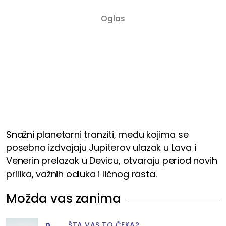
Snažni planetarni tranziti, među kojima se
posebno izdvajaju Jupiterov ulazak u Lava i
Venerin prelazak u Devicu, otvaraju period novih
prilika, važnih odluka i ličnog rasta.
Možda vas zanima
ŠTA VAS TO ČEKA?
0