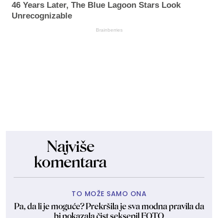
46 Years Later, The Blue Lagoon Stars Look
Unrecognizable
Brainberries
Najviše
komentara
TO MOŽE SAMO ONA
Pa, da li je moguće? Prekršila je sva modna pravila da
bi pokazala čist seksepil FOTO