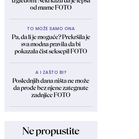
izgledom: Neki kažu da je lepša
od mame FOTO
TO MOŽE SAMO ONA
Pa, da li je moguće? Prekršila je
sva modna pravila da bi
pokazala čist seksepil FOTO
A I ZAŠTO BI?
Poslednjih dana ništa ne može
da prođe bez njene zategnute
zadnjice FOTO
Ne propustite