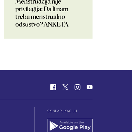
Menstruacija nije
privilegija: Da li nam
treba menstrualno
odsustvo? ANKETA
SKINI APLIKACIJU