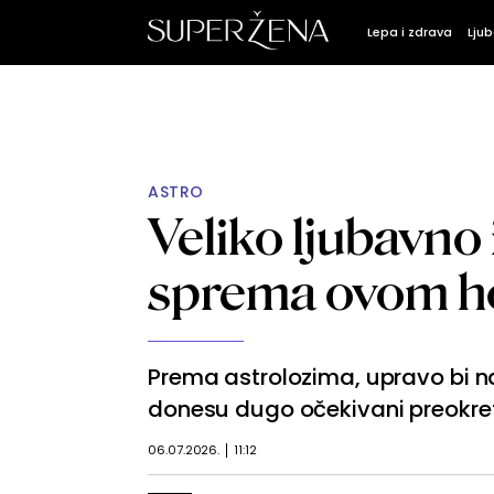
Lepa i zdrava
Ljub
ASTRO
Veliko ljubavno
sprema ovom h
Prema astrolozima, upravo bi 
donesu dugo očekivani preokre
06.07.2026.
11:12