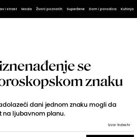
av i strast
Moda
Životi poznatih
Superžene
Dom i porodica
Kuhinja
 iznenađenje se
oroskopskom znaku
nadolazeći dani jednom znaku mogli da
t na ljubavnom planu.
Izvor: Index.hr