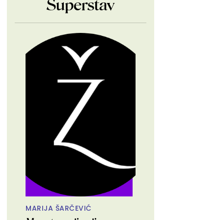
Superstav
MARIJA ŠARČEVIĆ