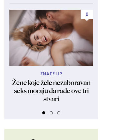
0
ZNATE LI?
VOLI 26 GODIN
Žene koje žele nezaboravan
"Uspešna spo
seks moraju da rade ove tri
rodila jedno dete
stvari
sam rodila se