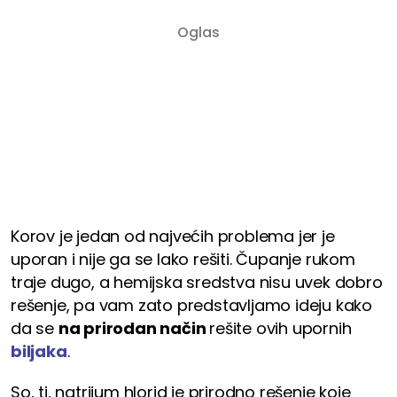
Korov je jedan od najvećih problema jer je
uporan i nije ga se lako rešiti. Čupanje rukom
traje dugo, a hemijska sredstva nisu uvek dobro
rešenje, pa vam zato predstavljamo ideju kako
da se
na prirodan način
rešite ovih upornih
biljaka
.
So, tj, natrijum hlorid je prirodno rešenje koje