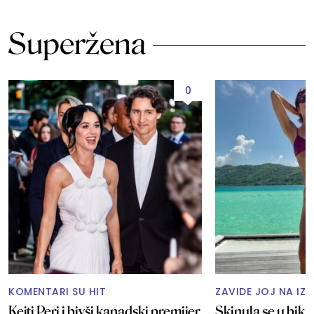
Superžena
0
KOMENTARI SU HIT
ZAVIDE JOJ NA IZ
Kejti Peri i bivši kanadski premijer
Skinula se u biki