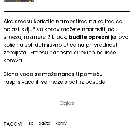
Ako smesu koristite na mestima na kojima se
nalazi isključivo korov možete napraviti jaču
smesu, razmere 2:1. Ipak,
budite oprezni
jer ova
količina soli definitivno utiče na ph vrednost
zemljišta. Smesu nanosite direktno na lišće
korova.
Slana voda se može nanositi pomoću
raspršivača ili se može sipati iz posude.
so
bašta
korov
TAGOVI: