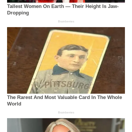
Tallest Women On Earth — Their Height Is Jaw-
Dropping
Brainberries
The Rarest And Most Valuable Card In The Whole
World
Brainberries