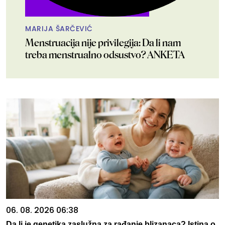
MARIJA ŠARČEVIĆ
Menstruacija nije privilegija: Da li nam
treba menstrualno odsustvo? ANKETA
06. 08. 2026 06:38
Da li je genetika zaslužna za rađanje blizanaca? Istina o