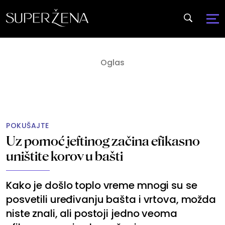
POKUŠAJTE
Uz pomoć jeftinog začina efikasno
uništite korov u bašti
Kako je došlo toplo vreme mnogi su se
posvetili uređivanju bašta i vrtova, možda
niste znali, ali postoji jedno veoma