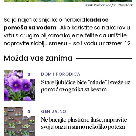
Honki Kumanyan/Shutterstock
So je najefikasnija kao herbicid
kada se
pomeša sa vodom
. Ako koristite so na korov u
vrtu s drugim biljkama koje ne želite da uništite,
napravite slabiju smesu – so i vodu u razmeri 1:2.
Možda vas zanima
DOM I PORODICA
0
Stare ljubičice biće "mlađe" i sveže uz
pomoć ovog trika sa kesom
GENIJALNO
0
Ne bacajte plastične flaše, napravite
svoju oazu u samo nekoliko poteza