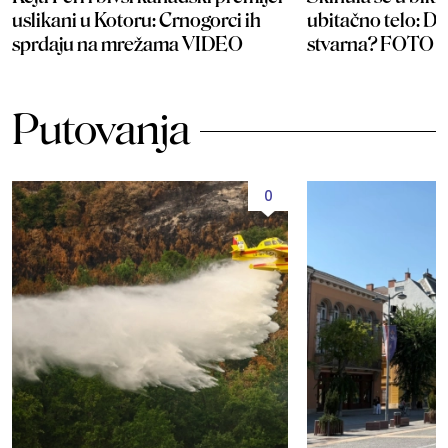
uslikani u Kotoru: Crnogorci ih
ubitačno telo: Da 
sprdaju na mrežama VIDEO
stvarna? FOTO
Putovanja
0