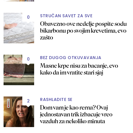
STRUČAN SAVET ZA SVE
0
Obavezno ove nedelje pospite sodu
bikarbonu po svojim krevetima, evo
zašto
BEZ DUGOG OTKUVAVANJA
0
Masne krpe nisu za bacanje, evo
kako da im vratite stari sjaj
RASHLADITE SE
2
Dom vam je kao rerna? Ovaj
jednostavan trik izbacuje vreo
vazduh za nekoliko minuta