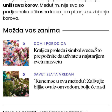
uništava korov
. Međutim, nije sva so
podjednako efikasna kada je u pitanju suzbijanje
korova.
Možda vas zanima
DOM I PORODICA
0
Kraljica proleća i simbol sreće: Što
pre počnite da uživate u najstarijem
cvetu na svetu
SAVET ZLATA VREDAN
0
"Kunem se u ovu metodu": Zalivajte
biljke ovakvom vodom, bolje će rasti