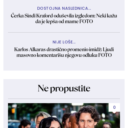
DOSTOJNA NASLEDNICA...
Ćerka Sindi Kraford oduševila izgledom: Neki kažu
da je lepša od mame FOTO
NIJE LOŠE...
Karlos Alkaras drastično promenio imidž: Ljudi
masovno komentarišu njegovu odluku FOTO
Ne propustite
0