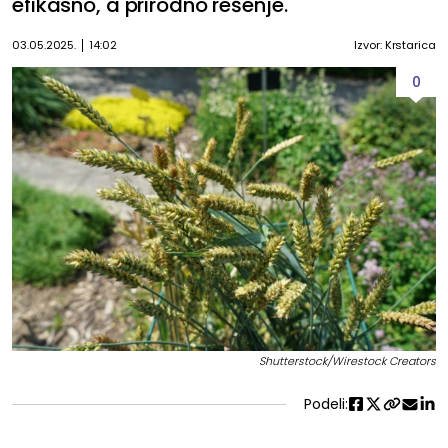
efikasno, a prirodno rešenje.
03.05.2025.
14:02
Izvor: Krstarica
0
Shutterstock/Wirestock Creators
Podeli: