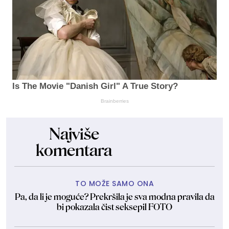
Is The Movie "Danish Girl" A True Story?
Brainberries
Najviše
komentara
TO MOŽE SAMO ONA
Pa, da li je moguće? Prekršila je sva modna pravila da
bi pokazala čist seksepil FOTO