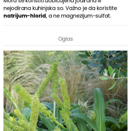
Mora se koristiti uobičajena jodirana ili
nejodirana kuhinjska so. Važno je da koristite
natrijum-hlorid
, a ne magnezijum-sulfat.