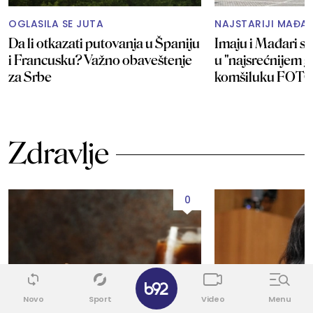
OGLASILA SE JUTA
NAJSTARIJI MAĐA
Da li otkazati putovanja u Španiju
Imaju i Mađari sv
i Francusku? Važno obaveštenje
u "najsrećnijem g
za Srbe
komšiluku FOT
Zdravlje
0
✕
Novo
Sport
Video
Menu