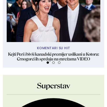
KOMENTARI SU HIT
Kejti Peri i bivši kanadski premijer uslikani u Kotoru:
Crnogorci ih sprdaju na mrežama VIDEO
Superstav