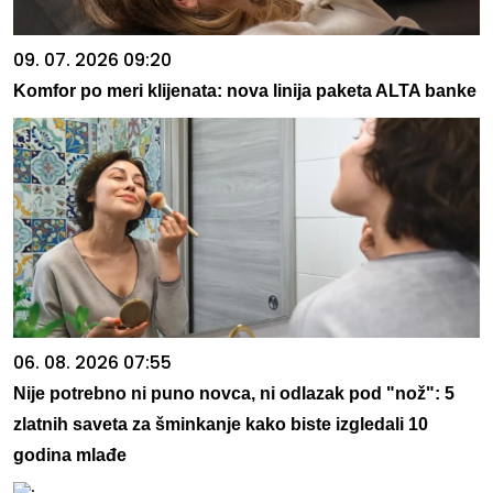
09. 07. 2026 09:20
Komfor po meri klijenata: nova linija paketa ALTA banke
06. 08. 2026 07:55
Nije potrebno ni puno novca, ni odlazak pod "nož": 5
zlatnih saveta za šminkanje kako biste izgledali 10
godina mlađe