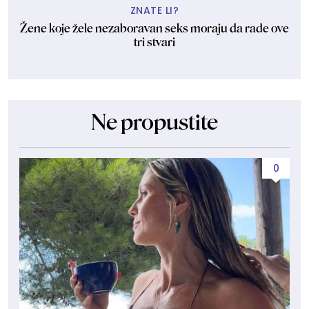
ZNATE LI?
Žene koje žele nezaboravan seks moraju da rade ove
tri stvari
Ne propustite
0