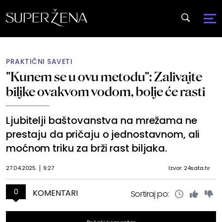
PRAKTIČNI SAVETI
"Kunem se u ovu metodu": Zalivajte
biljke ovakvom vodom, bolje će rasti
Ljubitelji baštovanstva na mrežama ne
prestaju da pričaju o jednostavnom, ali
moćnom triku za brži rast biljaka.
27.04.2025.
9:27
Izvor: 24sata.hr
0
KOMENTARI
Sortiraj po: