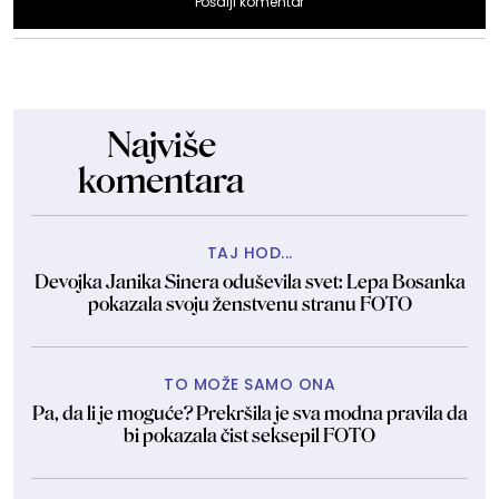
Pošalji komentar
Najviše
komentara
TAJ HOD...
Devojka Janika Sinera oduševila svet: Lepa Bosanka
pokazala svoju ženstvenu stranu FOTO
TO MOŽE SAMO ONA
Pa, da li je moguće? Prekršila je sva modna pravila da
bi pokazala čist seksepil FOTO