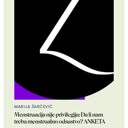
MARIJA ŠARČEVIĆ
Menstruacija nije privilegija: Da li nam
treba menstrualno odsustvo? ANKETA