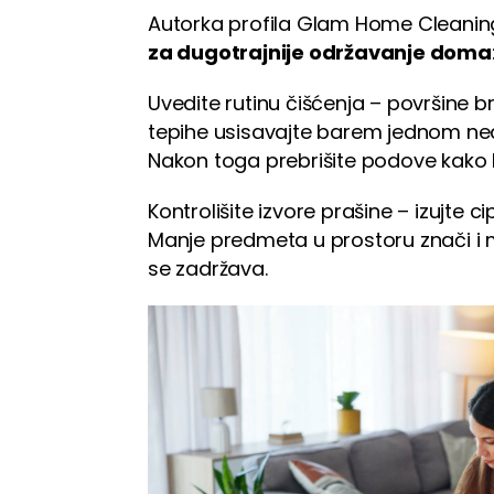
Autorka profila Glam Home Cleaning 
za dugotrajnije održavanje doma
Uvedite rutinu čišćenja – površine b
tepihe usisavajte barem jednom nede
Nakon toga prebrišite podove kako bi
Kontrolišite izvore prašine – izujte ci
Manje predmeta u prostoru znači i 
se zadržava.