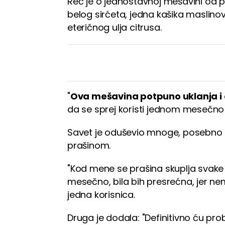
Reč je o jednostavnoj mešavini od pe
belog sirćeta, jedna kašika maslinova
eteričnog ulja citrusa.
"
Ova mešavina potpuno uklanja i 
da se sprej koristi jednom mesečno
Savet je oduševio mnoge, posebno 
prašinom.
"Kod mene se prašina skuplja svake 
mesečno, bila bih presrećna, jer ne
jedna korisnica.
Druga je dodala: "Definitivno ću prob