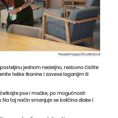
PeopleImages/Shutterstock
e posteljinu jednom nedeljno, redovno čistite
ite teške tkanine i zavese laganijim ili
 četkajte pse i mačke, po mogućnosti
. Na taj način smanjuje se količina dlake i