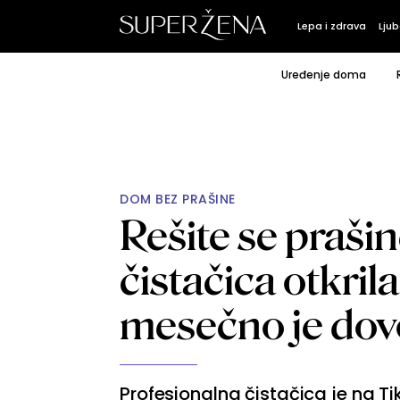
Lepa i zdrava
Ljub
Uređenje doma
DOM BEZ PRAŠINE
Rešite se praši
čistačica otkril
mesečno je dov
Profesionalna čistačica je na Ti