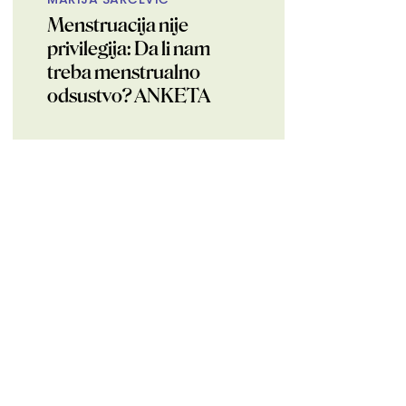
Menstruacija nije
privilegija: Da li nam
treba menstrualno
odsustvo? ANKETA