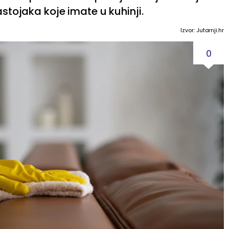
astojaka koje imate u kuhinji.
Izvor: Jutarnji.hr
0