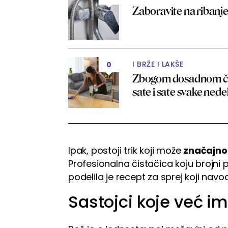
Zaboravite na ribanje,
I BRŽE I LAKŠE
0
Zbogom dosadnom čiš
sate i sate svake nede
Ipak, postoji trik koji može
značajno
Profesionalna čistačica koju brojni
podelila je recept za sprej koji nav
Sastojci koje već im