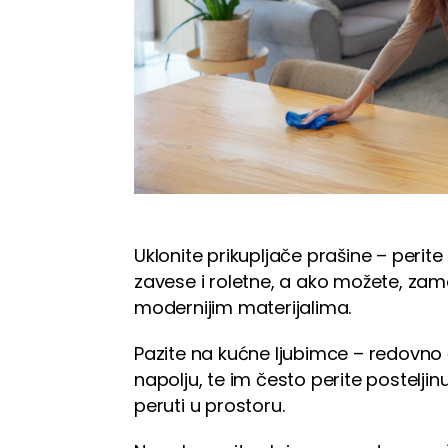
Uklonite prikupljače prašine – perit
zavese i roletne, a ako možete, zamen
modernijim materijalima.
Pazite na kućne ljubimce – redovno
napolju, te im često perite posteljinu
peruti u prostoru.