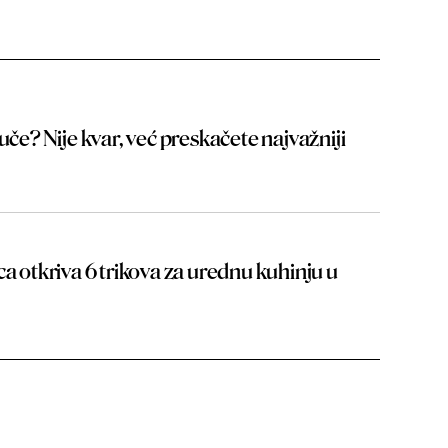
uče? Nije kvar, već preskačete najvažniji
ca otkriva 6 trikova za urednu kuhinju u