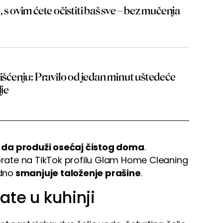
 s ovim ćete očistiti baš sve – bez mučenja
ćenju: Pravilo od jedan minut uštedeće
lje
 da produži osećaj čistog doma
.
 prate na TikTok profilu Glam Home Cleaning
odno
smanjuje taloženje prašine
.
ate u kuhinji