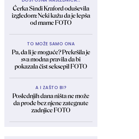
DOSTOJNA NASLEDNICA...
Ćerka Sindi Kraford oduševila
izgledom: Neki kažu da je lepša
od mame FOTO
TO MOŽE SAMO ONA
Pa, da li je moguće? Prekršila je
sva modna pravila da bi
pokazala čist seksepil FOTO
A I ZAŠTO BI?
Poslednjih dana ništa ne može
da prođe bez njene zategnute
zadnjice FOTO