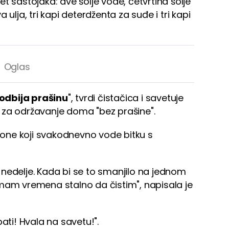
t sastojaka: dve šolje vode, četvrtina šolje
 ulja, tri kapi deterdženta za suđe i tri kapi
odbija prašinu
", tvrdi čistačica i savetuje
 za održavanje doma "bez prašine".
one koji svakodnevno vode bitku s
nedelje. Kada bi se to smanjilo na jednom
mam vremena stalno da čistim", napisala je
ati! Hvala na savetu!".