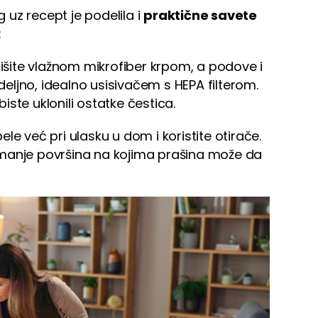
uz recept je podelila i
praktične savete
:
rišite vlažnom mikrofiber krpom, a podove i
ljno, idealno usisivačem s HEPA filterom.
ste uklonili ostatke čestica.
pele već pri ulasku u dom i koristite otirače.
manje površina na kojima prašina može da