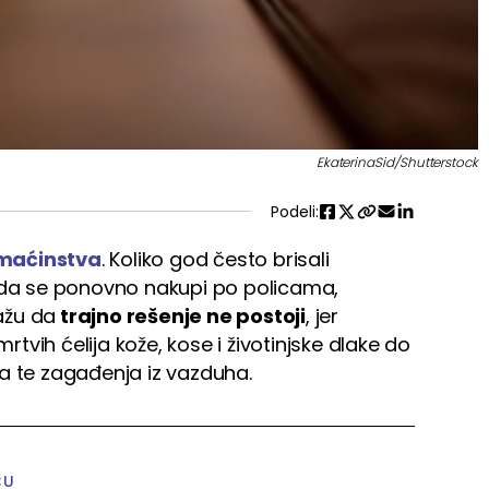
EkaterinaSid/Shutterstock
Podeli:
maćinstva
. Koliko god često brisali
a da se ponovno nakupi po policama,
kažu da
trajno rešenje ne postoji
, jer
mrtvih ćelija kože, kose i životinjske dlake do
ja te zagađenja iz vazduha.
ĆU