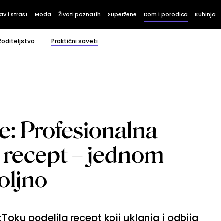
av i strast
Moda
Životi poznatih
Superžene
Dom i porodica
Kuhinja
Roditeljstvo
Praktični saveti
ne: Profesionalna
a recept – jednom
oljno
kToku podelila recept koji uklanja i odbija