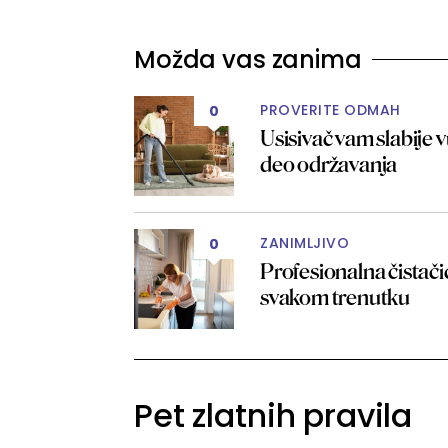
Možda vas zanima
PROVERITE ODMAH
0
Usisivač vam slabije v
deo održavanja
ZANIMLJIVO
0
Profesionalna čistači
svakom trenutku
Pet zlatnih pravila