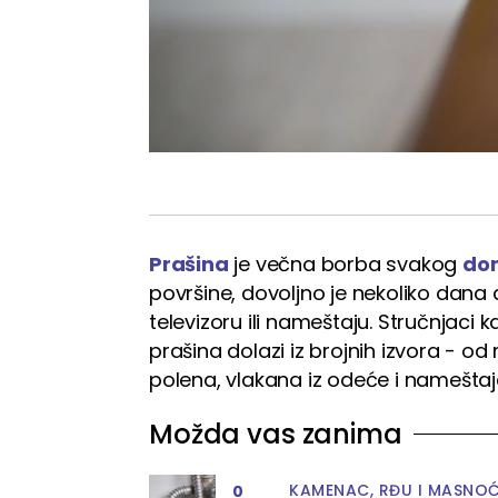
Prašina
je večna borba svakog
do
površine, dovoljno je nekoliko dan
televizoru ili nameštaju. Stručnjaci 
prašina dolazi iz brojnih izvora - od 
polena, vlakana iz odeće i namešta
Možda vas zanima
KAMENAC, RĐU I MASNO
0