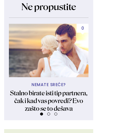
Ne propustite
0
NEMATE SREĆE?
UBIJA KAKO
Stalno birate isti tip partnera,
Obukla nikad kr
čak i kad vas povredi? Evo
fanovima pokaza
zašto se to dešava
Ljudi su ostali 