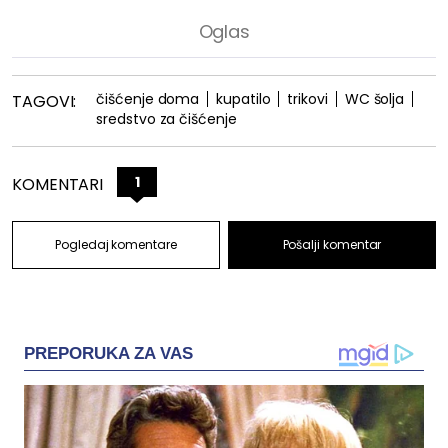
čišćenje doma
kupatilo
trikovi
WC šolja
TAGOVI:
sredstvo za čišćenje
1
KOMENTARI
Pogledaj komentare
Pošalji komentar
PREPORUKA ZA VAS