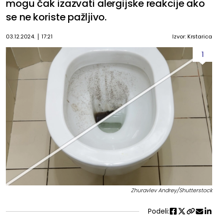
mogu čak izazvati alergijske reakcije ako
se ne koriste pažljivo.
03.12.2024.
17:21
Izvor: Krstarica
1
Zhuravlev Andrey/Shutterstock
Podeli: