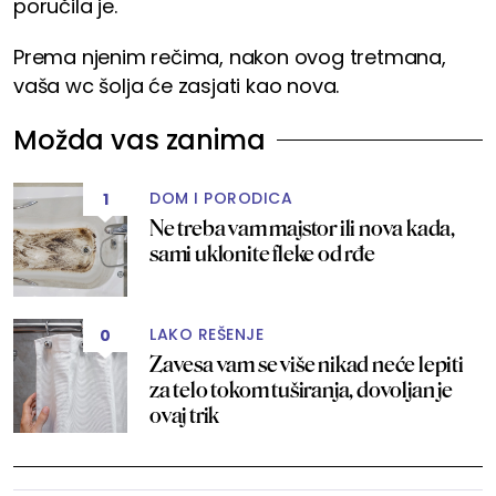
poručila je.
Prema njenim rečima, nakon ovog tretmana,
vaša wc šolja će zasjati kao nova.
Možda vas zanima
DOM I PORODICA
1
Ne treba vam majstor ili nova kada,
sami uklonite fleke od rđe
LAKO REŠENJE
0
Zavesa vam se više nikad neće lepiti
za telo tokom tuširanja, dovoljan je
ovaj trik