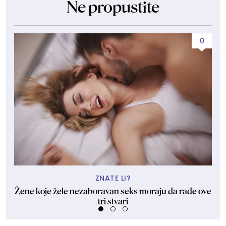
Ne propustite
0
ZNATE LI?
Žene koje žele nezaboravan seks moraju da rade ove
"U
tri stvari