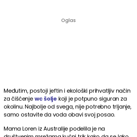
Međutim, postoji jeftin i ekološki prihvatljiv način
za čišćenje
wc šolje
koji je potpuno siguran za
okolinu. Najbolje od svega, nije potrebno trljanje,
samo ostavite da voda obavi svoj posao.
Mama Loren iz Australije podelila je na
društvenim mrežama kućni trik kako da se lako