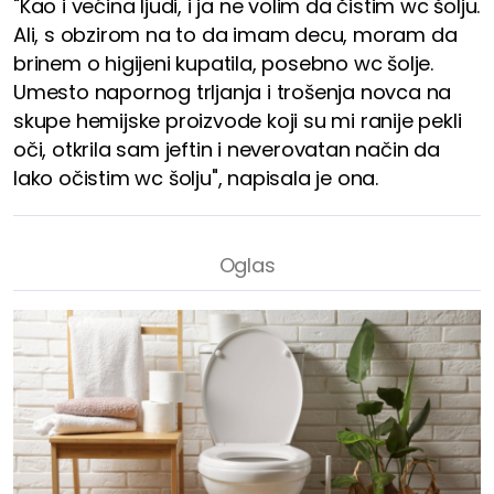
"Kao i većina ljudi, i ja ne volim da čistim wc šolju.
Ali, s obzirom na to da imam decu, moram da
brinem o higijeni kupatila, posebno wc šolje.
Umesto napornog trljanja i trošenja novca na
skupe hemijske proizvode koji su mi ranije pekli
oči, otkrila sam jeftin i neverovatan način da
lako očistim wc šolju", napisala je ona.