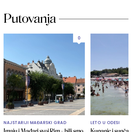
Putovanja
0
NAJSTARIJI MAĐARSKI GRAD
LETO U ODESI
Imaju i Mađari svoj Rim – bili smo
Kupanje i sunčan