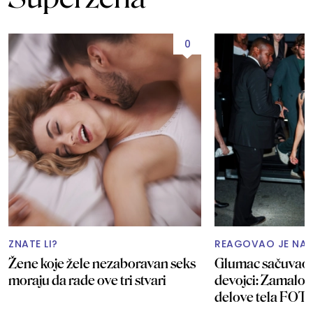
0
ZNATE LI?
REAGOVAO JE NA 
Žene koje žele nezaboravan seks
Glumac sačuvao u
moraju da rade ove tri stvari
devojci: Zamalo j
delove tela FOT