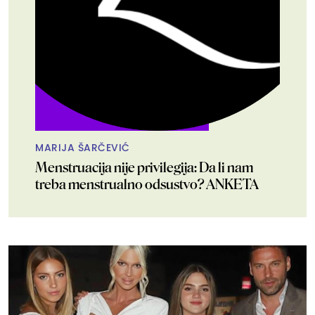
MARIJA ŠARČEVIĆ
Menstruacija nije privilegija: Da li nam
treba menstrualno odsustvo? ANKETA