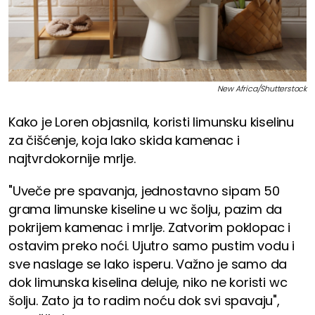
New Africa/Shutterstock
Kako je Loren objasnila, koristi limunsku kiselinu
za čišćenje, koja lako skida kamenac i
najtvrdokornije mrlje.
"Uveče pre spavanja, jednostavno sipam 50
grama limunske kiseline u wc šolju, pazim da
pokrijem kamenac i mrlje. Zatvorim poklopac i
ostavim preko noći. Ujutro samo pustim vodu i
sve naslage se lako isperu. Važno je samo da
dok limunska kiselina deluje, niko ne koristi wc
šolju. Zato ja to radim noću dok svi spavaju",