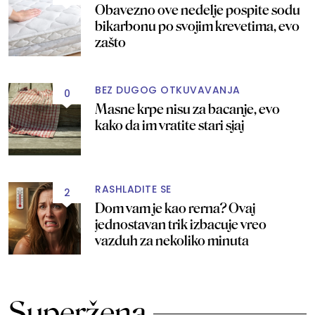
Obavezno ove nedelje pospite sodu
bikarbonu po svojim krevetima, evo
zašto
BEZ DUGOG OTKUVAVANJA
0
Masne krpe nisu za bacanje, evo
kako da im vratite stari sjaj
RASHLADITE SE
2
Dom vam je kao rerna? Ovaj
jednostavan trik izbacuje vreo
vazduh za nekoliko minuta
Superžena