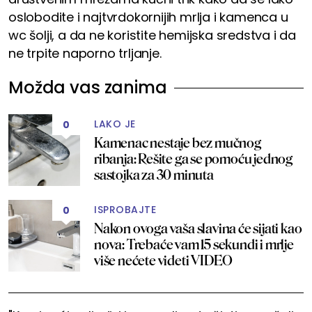
oslobodite i najtvrdokornijih mrlja i kamenca u
wc šolji, a da ne koristite hemijska sredstva i da
ne trpite naporno trljanje.
Možda vas zanima
LAKO JE
0
Kamenac nestaje bez mučnog
ribanja: Rešite ga se pomoću jednog
sastojka za 30 minuta
ISPROBAJTE
0
Nakon ovoga vaša slavina će sijati kao
nova: Trebaće vam 15 sekundi i mrlje
više nećete videti VIDEO