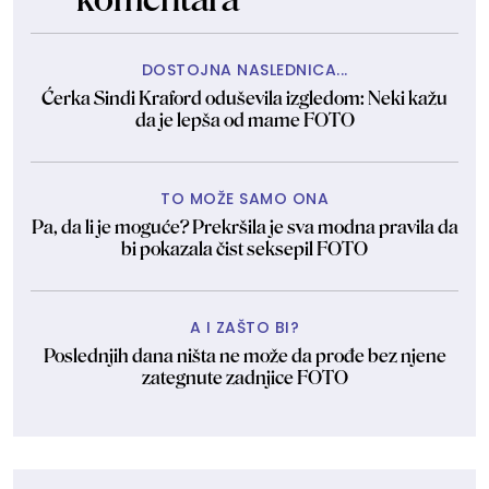
DOSTOJNA NASLEDNICA...
Ćerka Sindi Kraford oduševila izgledom: Neki kažu
da je lepša od mame FOTO
TO MOŽE SAMO ONA
Pa, da li je moguće? Prekršila je sva modna pravila da
bi pokazala čist seksepil FOTO
A I ZAŠTO BI?
Poslednjih dana ništa ne može da prođe bez njene
zategnute zadnjice FOTO