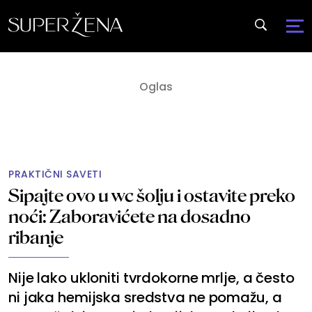
PRAKTIČNI SAVETI
Sipajte ovo u wc šolju i ostavite preko
noći: Zaboravićete na dosadno
ribanje
Nije lako ukloniti tvrdokorne mrlje, a često
ni jaka hemijska sredstva ne pomažu, a