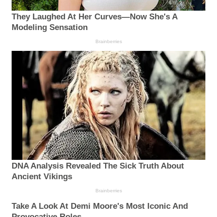
They Laughed At Her Curves—Now She's A
Modeling Sensation
Brainberries
DNA Analysis Revealed The Sick Truth About
Ancient Vikings
Brainberries
Take A Look At Demi Moore's Most Iconic And
Provocative Roles