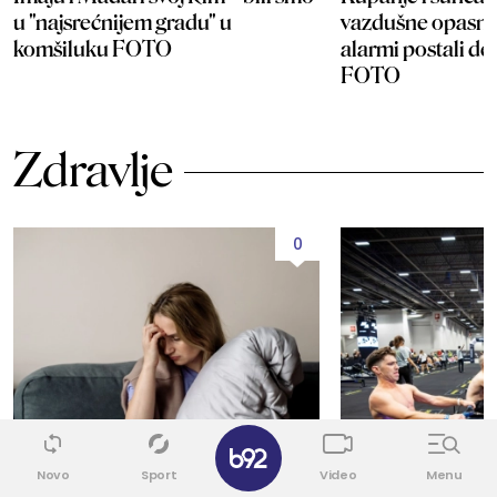
u "najsrećnijem gradu" u
vazdušne opasnos
komšiluku FOTO
alarmi postali d
FOTO
Zdravlje
0
✕
Novo
Sport
Video
Menu