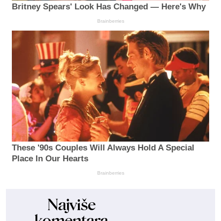
Britney Spears' Look Has Changed — Here's Why
Brainberries
These '90s Couples Will Always Hold A Special
Place In Our Hearts
Brainberries
Najviše
komentara