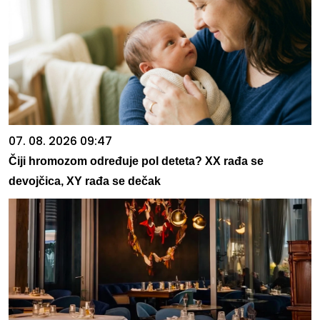
07. 08. 2026 09:47
Čiji hromozom određuje pol deteta? XX rađa se
devojčica, XY rađa se dečak