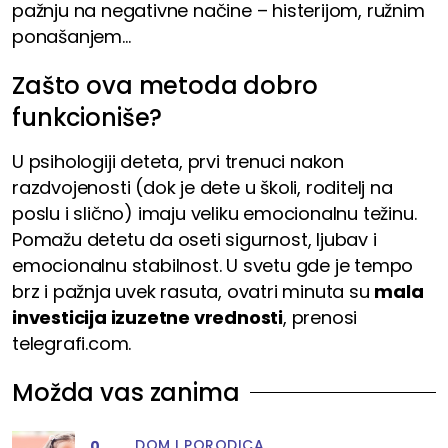
pažnju na negativne načine – histerijom, ružnim
ponašanjem...
Zašto ova metoda dobro
funkcioniše?
U psihologiji deteta, prvi trenuci nakon
razdvojenosti (dok je dete u školi, roditelj na
poslu i slično) imaju veliku emocionalnu težinu.
Pomažu detetu da oseti sigurnost, ljubav i
emocionalnu stabilnost. U svetu gde je tempo
brz i pažnja uvek rasuta, ovatri minuta su
mala
investicija izuzetne vrednosti
, prenosi
telegrafi.com.
Možda vas zanima
DOM I PORODICA
0