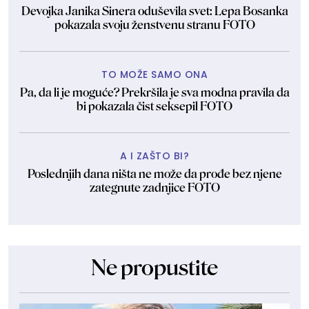
Devojka Janika Sinera oduševila svet: Lepa Bosanka
pokazala svoju ženstvenu stranu FOTO
TO MOŽE SAMO ONA
Pa, da li je moguće? Prekršila je sva modna pravila da
bi pokazala čist seksepil FOTO
A I ZAŠTO BI?
Poslednjih dana ništa ne može da prođe bez njene
zategnute zadnjice FOTO
Ne propustite