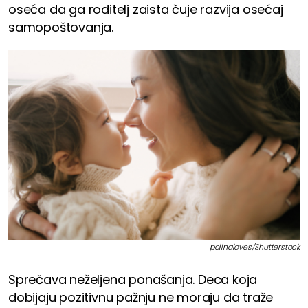
oseća da ga roditelj zaista čuje razvija osećaj
samopoštovanja.
polinaloves/Shutterstock
Sprečava neželjena ponašanja. Deca koja
dobijaju pozitivnu pažnju ne moraju da traže