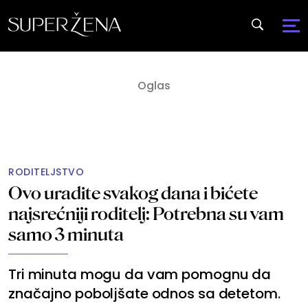
RODITELJSTVO
Ovo uradite svakog dana i bićete
najsrećniji roditelj: Potrebna su vam
samo 3 minuta
Tri minuta mogu da vam pomognu da
značajno poboljšate odnos sa detetom.