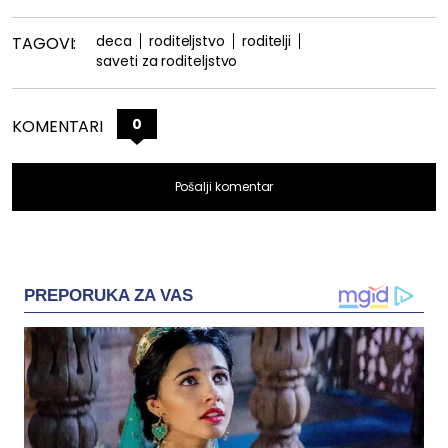
deca
roditeljstvo
roditelji
TAGOVI:
saveti za roditeljstvo
0
KOMENTARI
Pošalji komentar
PREPORUKA ZA VAS