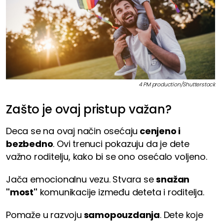
4 PM production/Shutterstock
Zašto je ovaj pristup važan?
Deca se na ovaj način osećaju
cenjeno i
bezbedno
. Ovi trenuci pokazuju da je dete
važno roditelju, kako bi se ono osećalo voljeno.
Jača emocionalnu vezu. Stvara se
snažan
"most"
komunikacije između deteta i roditelja.
Pomaže u razvoju
samopouzdanja
. Dete koje