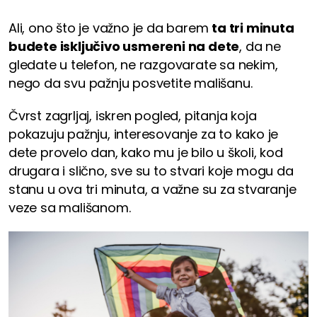
Ali, ono što je važno je da barem
ta tri minuta
budete isključivo usmereni na dete
, da ne
gledate u telefon, ne razgovarate sa nekim,
nego da svu pažnju posvetite mališanu.
Čvrst zagrljaj, iskren pogled, pitanja koja
pokazuju pažnju, interesovanje za to kako je
dete provelo dan, kako mu je bilo u školi, kod
drugara i slično, sve su to stvari koje mogu da
stanu u ova tri minuta, a važne su za stvaranje
veze sa mališanom.