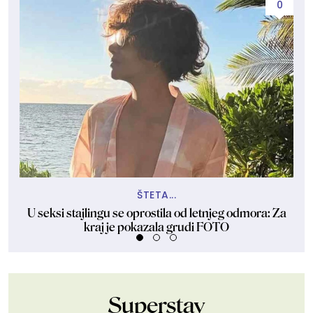
0
ŠTETA...
U seksi stajlingu se oprostila od letnjeg odmora: Za
Iz
kraj je pokazala grudi FOTO
Superstav