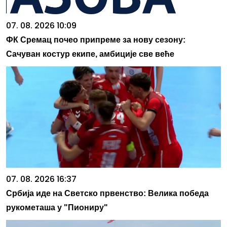
07. 08. 2026 10:09
ФК Сремац почео припреме за нову сезону:
Сачуван костур екипе, амбиције све веће
07. 08. 2026 16:37
Србија иде на Светско првенство: Велика победа
рукометаша у "Пиониру"