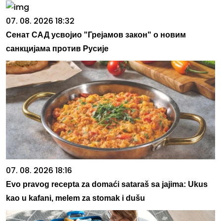
07. 08. 2026 18:32
Сенат САД усвојио "Грејамов закон" о новим
санкцијама против Русије
07. 08. 2026 18:16
Evo pravog recepta za domaći sataraš sa jajima: Ukus
kao u kafani, melem za stomak i dušu