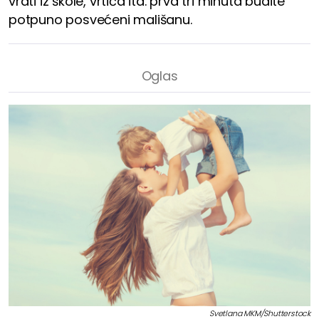
vrati iz škole, vrtića itd. prva tri minuta budite
potpuno posvećeni mališanu.
Svetlana MKM/Shutterstock