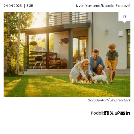
24.04.2025.
8:35
Izvor: Yumama/Nataša Zlatković
0
Gorodenkoff/ Shutterstock
Podeli: