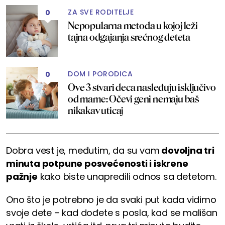
ZA SVE RODITELJE
0
Nepopularna metoda u kojoj leži
tajna odgajanja srećnog deteta
DOM I PORODICA
0
Ove 3 stvari deca nasleđuju isključivo
od mame: Očevi geni nemaju baš
nikakav uticaj
Dobra vest je, međutim, da su vam
dovoljna tri
minuta potpune posvećenosti i iskrene
pažnje
kako biste unapredili odnos sa detetom.
Ono što je potrebno je da svaki put kada vidimo
svoje dete – kad dođete s posla, kad se mališan