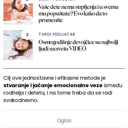
Vaše dete nema strpljenja i u svemu
mu popuštate? Evo kako da to
promenite
TVRDI PEDIJATAR
2
Osmogodišnje devojčice su najbolji
ljudi na svetu VIDEO
Cilj ove jednostavne i efikasne metode je
stvaranje i jačanje emocionalne veze
između
roditelja i deteta, i na tome treba da se radi
svakodnevno.