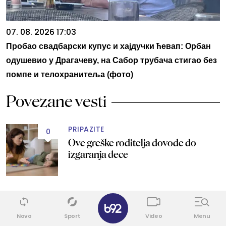
07. 08. 2026 17:03
Пробао свадбарски купус и хајдучки ћевап: Орбан
одушевио у Драгачеву, на Сабор трубача стигао без
помпе и телохранитеља (фото)
Povezane vesti
PRIPAZITE
0
Ove greške roditelja dovode do
izgaranja dece
✕
ZA SVE RODITELJE
1
Zašto je smeh ključan za razvoj
Novo
Sport
Video
Menu
mozga vaše dece?