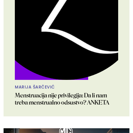
MARIJA ŠARČEVIĆ
Menstruacija nije privilegija: Da li nam
treba menstrualno odsustvo? ANKETA