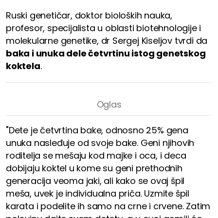
Ruski genetičar, doktor bioloških nauka,
profesor, specijalista u oblasti biotehnologije i
molekularne genetike, dr Sergej Kiseljov tvrdi da
baka i unuka dele četvrtinu istog genetskog
koktela
.
"Dete je četvrtina bake, odnosno 25% gena
unuka nasleđuje od svoje bake. Geni njihovih
roditelja se mešaju kod majke i oca, i deca
dobijaju koktel u kome su geni prethodnih
generacija veoma jaki, ali kako se ovaj špil
meša, uvek je individualna priča. Uzmite špil
karata i podelite ih samo na crne i crvene. Zatim