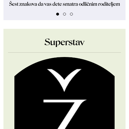
Šest znakova da vas dete smatra odličnim roditeljem
Dev
Superstav