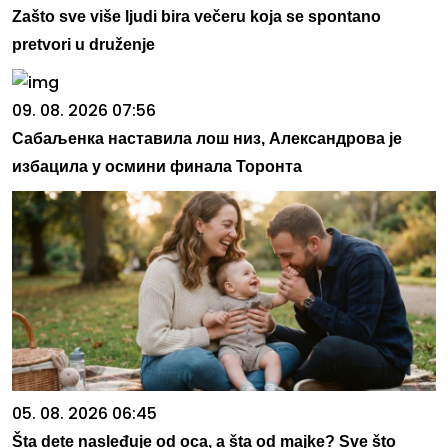
Zašto sve više ljudi bira večeru koja se spontano
pretvori u druženje
09. 08. 2026 07:56
Сабаљенка наставила лош низ, Александрова је
избацила у осмини финала Торонта
05. 08. 2026 06:45
Šta dete nasleđuje od oca, a šta od majke? Sve što