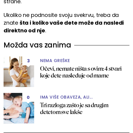
strane.
Ukoliko ne podnosite svoju svekrvu, treba da
znate
šta i koliko vaše dete može da nasledi
direktno od nje
.
Možda vas zanima
NEMA GREŠKE
3
Očevi, nemate ništa s ovim: 4 stvari
koje dete nasleđuje od mame
IMA VIŠE OBAVEZA, ALI...
0
Tri razloga zašto je sa drugim
detetom sve lakše