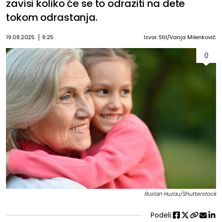
zavisi koliko će se to odraziti na dete
tokom odrastanja.
19.08.2025.
9:25
Izvor: Stil/Vanja Milenković
0
Ruslan Huzau/Shutterstock
Podeli: