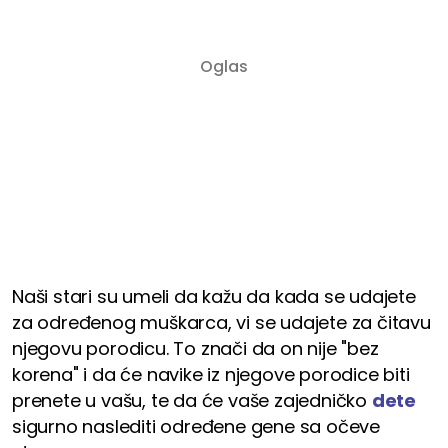
Naši stari su umeli da kažu da kada se udajete
za određenog muškarca, vi se udajete za čitavu
njegovu porodicu. To znači da on nije "bez
korena" i da će navike iz njegove porodice biti
prenete u vašu, te da će vaše zajedničko
dete
sigurno naslediti određene gene sa očeve