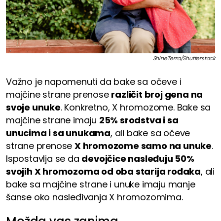
ShineTerra/Shutterstock
Važno je napomenuti da bake sa očeve i
majčine strane prenose
različit broj gena na
svoje unuke
. Konkretno, X hromozome. Bake sa
majčine strane imaju
25% srodstva i sa
unucima i sa unukama
, ali bake sa očeve
strane prenose
X hromozome samo na unuke
.
Ispostavlja se da
devojčice nasleđuju 50%
svojih X hromozoma od oba starija rođaka
, ali
bake sa majčine strane i unuke imaju manje
šanse oko nasleđivanja X hromozomima.