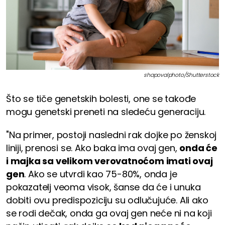
shapovalphoto/Shutterstock
Što se tiče genetskih bolesti, one se takođe
mogu genetski preneti na sledeću generaciju.
"Na primer, postoji nasledni rak dojke po ženskoj
liniji, prenosi se. Ako baka ima ovaj gen,
onda će
i majka sa velikom verovatnoćom imati ovaj
gen
. Ako se utvrdi kao 75-80%, onda je
pokazatelj veoma visok, šanse da će i unuka
dobiti ovu predispoziciju su odlučujuće. Ali ako
se rodi dečak, onda ga ovaj gen neće ni na koji