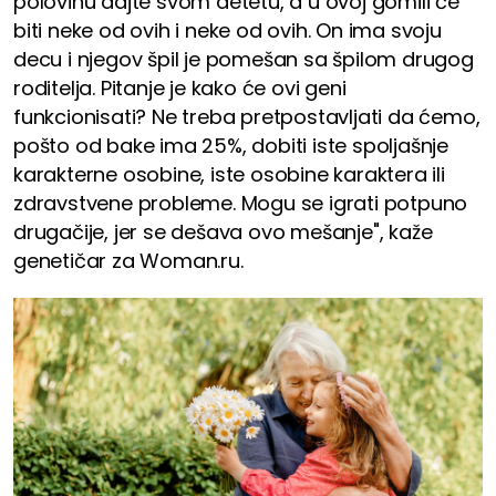
polovinu dajte svom detetu, a u ovoj gomili će
biti neke od ovih i neke od ovih. On ima svoju
decu i njegov špil je pomešan sa špilom drugog
roditelja. Pitanje je kako će ovi geni
funkcionisati? Ne treba pretpostavljati da ćemo,
pošto od bake ima 25%, dobiti iste spoljašnje
karakterne osobine, iste osobine karaktera ili
zdravstvene probleme. Mogu se igrati potpuno
drugačije, jer se dešava ovo mešanje", kaže
genetičar za Woman.ru.