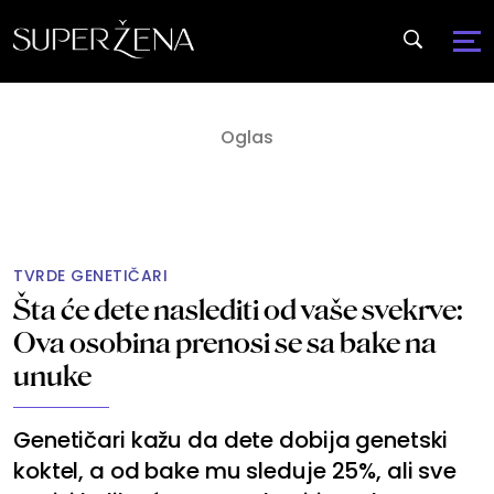
TVRDE GENETIČARI
Šta će dete naslediti od vaše svekrve:
Ova osobina prenosi se sa bake na
unuke
Genetičari kažu da dete dobija genetski
koktel, a od bake mu sleduje 25%, ali sve