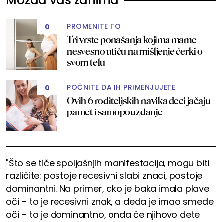
Možda vas zanima
PROMENITE TO
0
Tri vrste ponašanja kojima mame
nesvesno utiču na mišljenje ćerki o
svom telu
POČNITE DA IH PRIMENJUJETE
0
Ovih 6 roditeljskih navika deci jačaju
pamet i samopouzdanje
"Što se tiče spoljašnjih manifestacija, mogu biti
različite: postoje recesivni slabi znaci, postoje
dominantni. Na primer, ako je baka imala plave
oči – to je recesivni znak, a deda je imao smeđe
oči – to je dominantno, onda će njihovo dete