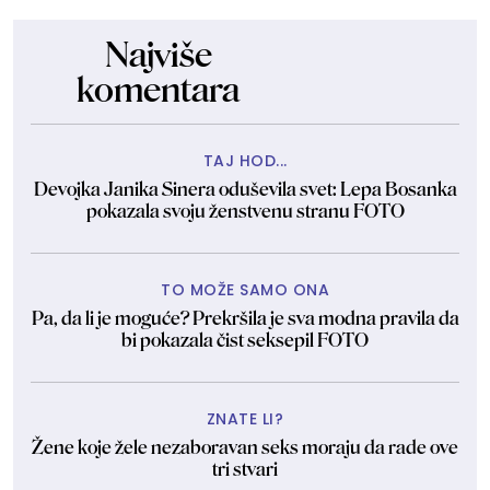
Najviše
komentara
TAJ HOD...
Devojka Janika Sinera oduševila svet: Lepa Bosanka
pokazala svoju ženstvenu stranu FOTO
TO MOŽE SAMO ONA
Pa, da li je moguće? Prekršila je sva modna pravila da
bi pokazala čist seksepil FOTO
ZNATE LI?
Žene koje žele nezaboravan seks moraju da rade ove
tri stvari