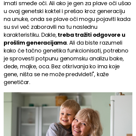
imati smeđe oči. Ali ako je gen za plave oči ušao
u ovaj genetski koktel i prešao kroz generaciju
na unuke, onda se plave oči mogu pojaviti kada
su svi već zaboravili na tu naslednu
karakteristiku. Dakle,
treba tražiti odgovore u
prošlim generacijama
. Ali da biste razumeli
kako će tačno genetika funkcionisati, potrebno
je sprovesti potpunu genomsku analizu bake,
dede, majke, oca. Bez otkrivanja ko ima koje
gene, ništa se ne može predvideti", kaže
genetičar.