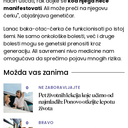
način uticati, rak dojke se
kod njega neće
manifestovati
. Ali može preći na njegovu
ćerku", objašnjava genetičar.
Lanac baka-otac-ćerka će funkcionisati po istoj
šemi. Ne samo onkološke bolesti, već i druge
bolesti mogu se genetski prenositi kroz
generaciju. Ali savremeni nivo medicine nam
omogućava da sprečimo pojavu mnogih rizika.
Možda vas zanima
NE ZABORAVLJAJTE
0
Pet životnih lekcija koje učimo od
najmlađih: Ponovo otkrijte lepotu
života
BRAVO
0