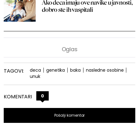
Ako deca imaju ove navike u javnosti,
dobro ste ih vaspitali
deca
genetika
baka
nasledne osobine
TAGOVI:
unuk
0
KOMENTARI
Pošalji komentar