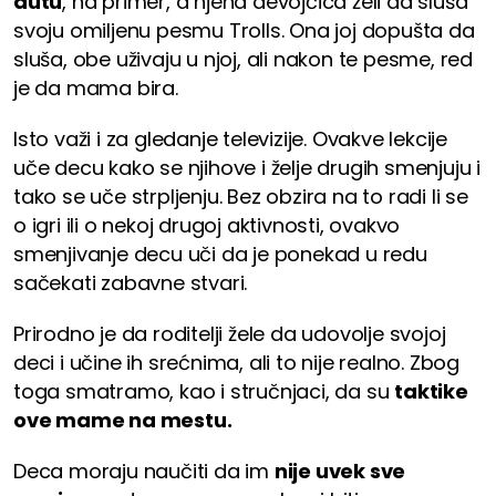
autu
, na primer, a njena devojčica želi da sluša
svoju omiljenu pesmu Trolls. Ona joj dopušta da
sluša, obe uživaju u njoj, ali nakon te pesme, red
je da mama bira.
Isto važi i za gledanje televizije. Ovakve lekcije
uče decu kako se njihove i želje drugih smenjuju i
tako se uče strpljenju. Bez obzira na to radi li se
o igri ili o nekoj drugoj aktivnosti, ovakvo
smenjivanje decu uči da je ponekad u redu
sačekati zabavne stvari.
Prirodno je da roditelji žele da udovolje svojoj
deci i učine ih srećnima, ali to nije realno. Zbog
toga smatramo, kao i stručnjaci, da su
taktike
ove mame na mestu.
Deca moraju naučiti da im
nije uvek sve