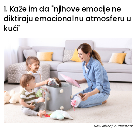
1. Kaže im da "njihove emocije ne
diktiraju emocionalnu atmosferu u
kući"
New Africa/Shutterstock