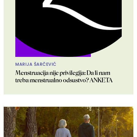
MARIJA ŠARČEVIĆ
Menstruacija nije privilegija: Da li nam
treba menstrualno odsustvo? ANKETA