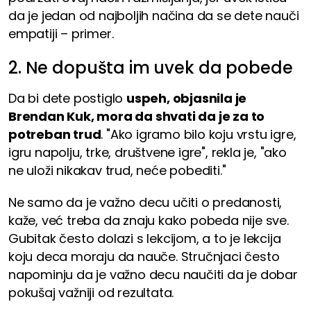
da je jedan od najboljih načina da se dete nauči
empatiji – primer.
2. Ne dopušta im uvek da pobede
Da bi dete postiglo
uspeh, objasnila je
Brendan Kuk, mora da shvati da je za to
potreban trud
. "Ako igramo bilo koju vrstu igre,
igru ​​napolju, trke, društvene igre", rekla je, "ako
ne uloži nikakav trud, neće pobediti."
Ne samo da je važno decu učiti o predanosti,
kaže, već treba da znaju kako pobeda nije sve.
Gubitak često dolazi s lekcijom, a to je lekcija
koju deca moraju da nauče. Stručnjaci često
napominju da je važno decu naučiti da je dobar
pokušaj važniji od rezultata.