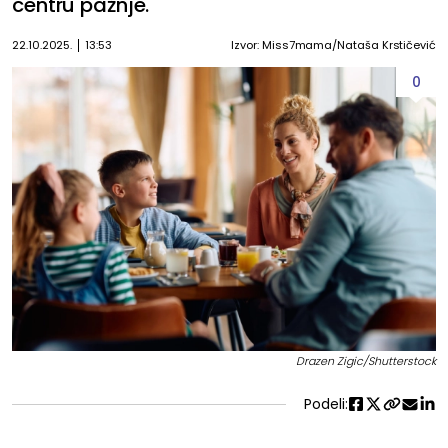
centru pažnje.
22.10.2025.
13:53
Izvor: Miss7mama/Nataša Krstičević
0
Drazen Zigic/Shutterstock
Podeli: