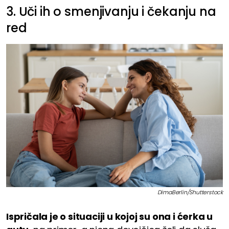
3. Uči ih o smenjivanju i čekanju na
red
DimaBerlin/Shutterstock
Ispričala je o situaciji u kojoj su ona i ćerka u