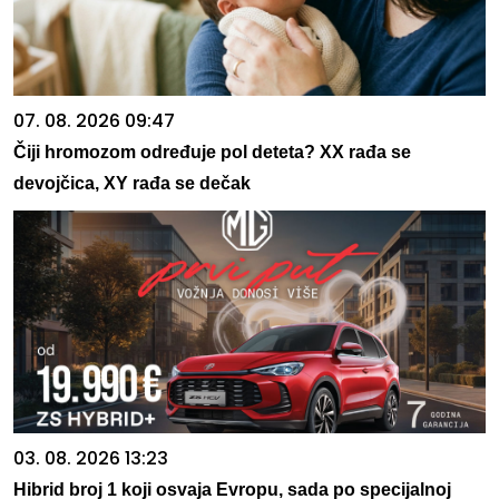
07. 08. 2026 09:47
Čiji hromozom određuje pol deteta? XX rađa se
devojčica, XY rađa se dečak
03. 08. 2026 13:23
Hibrid broj 1 koji osvaja Evropu, sada po specijalnoj