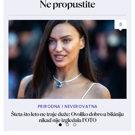
Ne propustite
0
PRIRODNA I NEVEROVATNA
Šteta što leto ne traje duže: Ovoliko dobro u bikiniju
Do
nikad nije izgledala FOTO