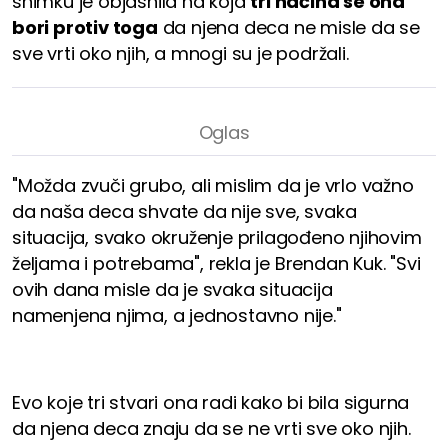
snimku je objasnila na koja
tri načina se ona
bori protiv toga
da njena deca ne misle da se
sve vrti oko njih, a mnogi su je podržali.
"Možda zvuči grubo, ali mislim da je vrlo važno
da naša deca shvate da nije sve, svaka
situacija, svako okruženje prilagođeno njihovim
željama i potrebama", rekla je Brendan Kuk. "Svi
ovih dana misle da je svaka situacija
namenjena njima, a jednostavno nije."
Evo koje tri stvari ona radi kako bi bila sigurna
da njena deca znaju da se ne vrti sve oko njih.