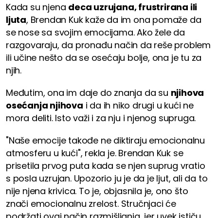
Kada su njena
deca uzrujana, frustrirana ili
ljuta
, Brendan Kuk kaže da im ona pomaže da
se nose sa svojim emocijama. Ako žele da
razgovaraju, da pronađu način da reše problem
ili učine nešto da se osećaju bolje, ona je tu za
njih.
Međutim, ona im daje do znanja da su
njihova
osećanja njihova
i da ih niko drugi u kući ne
mora deliti. Isto važi i za nju i njenog supruga.
"Naše emocije takođe ne diktiraju emocionalnu
atmosferu u kući", rekla je. Brendan Kuk se
prisetila prvog puta kada se njen suprug vratio
s posla uzrujan. Upozorio ju je da je ljut, ali da to
nije njena krivica. To je, objasnila je, ono što
znači emocionalnu zrelost. Stručnjaci će
podržati ovaj način razmišljanja, jer uvek ističu