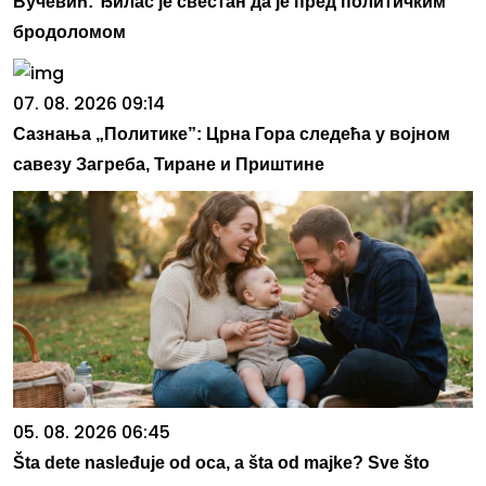
Вучевић: Ђилас је свестан да је пред политичким
бродоломом
07. 08. 2026 09:14
Сазнања „Политике”: Црна Гора следећа у војном
савезу Загреба, Тиране и Приштине
05. 08. 2026 06:45
Šta dete nasleđuje od oca, a šta od majke? Sve što