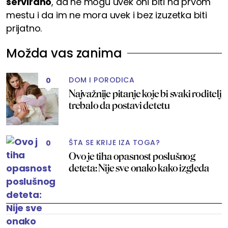
servirano
, da ne mogu uvek oni biti na prvom
mestu i da im ne mora uvek i bez izuzetka biti
prijatno.
Možda vas zanima
DOM I PORODICA
0
Najvažnije pitanje koje bi svaki roditelj
trebalo da postavi detetu
ŠTA SE KRIJE IZA TOGA?
0
Ovo je tiha opasnost poslušnog
deteta: Nije sve onako kako izgleda