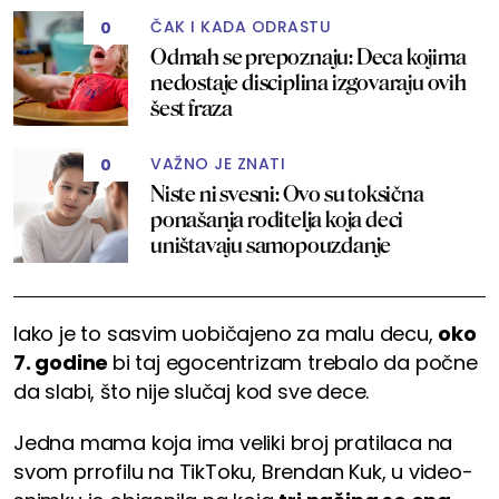
ČAK I KADA ODRASTU
0
Odmah se prepoznaju: Deca kojima
nedostaje disciplina izgovaraju ovih
šest fraza
VAŽNO JE ZNATI
0
Niste ni svesni: Ovo su toksična
ponašanja roditelja koja deci
uništavaju samopouzdanje
Iako je to sasvim uobičajeno za malu decu,
oko
7. godine
bi taj egocentrizam trebalo da počne
da slabi, što nije slučaj kod sve dece.
Jedna mama koja ima veliki broj pratilaca na
svom prrofilu na TikToku, Brendan Kuk, u video-