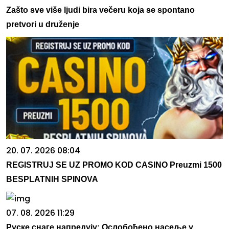
Zašto sve više ljudi bira večeru koja se spontano
pretvori u druženje
20. 07. 2026 08:04
REGISTRUJ SE UZ PROMO KOD CASINO Preuzmi 1500
BESPLATNIH SPINOVA
07. 08. 2026 11:29
Руске снаге напредују: Ослобођено насеље у