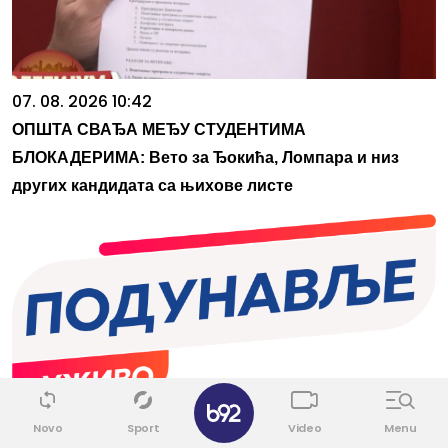
07. 08. 2026 10:42
ОПШТА СВАЂА МЕЂУ СТУДЕНТИМА
БЛОКАДЕРИМА: Вето за Ђокића, Ломпара и низ
других кандидата са њихове листе
✕
Novo
Sport
Video
Menu
07. 08. 2026 09:51