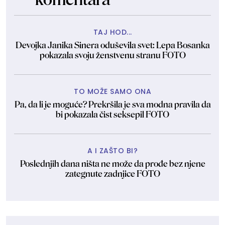
TAJ HOD...
Devojka Janika Sinera oduševila svet: Lepa Bosanka
pokazala svoju ženstvenu stranu FOTO
TO MOŽE SAMO ONA
Pa, da li je moguće? Prekršila je sva modna pravila da
bi pokazala čist seksepil FOTO
A I ZAŠTO BI?
Poslednjih dana ništa ne može da prođe bez njene
zategnute zadnjice FOTO