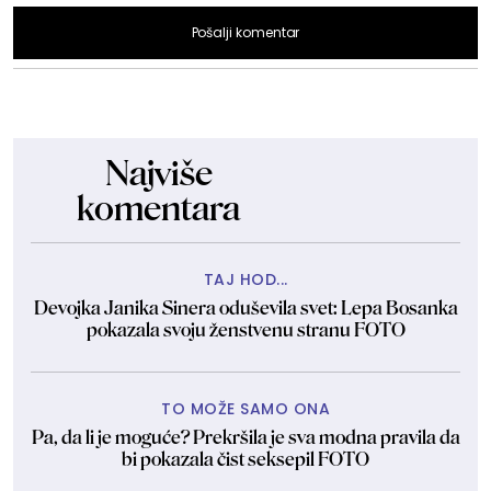
Pošalji komentar
Najviše
komentara
TAJ HOD...
Devojka Janika Sinera oduševila svet: Lepa Bosanka
pokazala svoju ženstvenu stranu FOTO
TO MOŽE SAMO ONA
Pa, da li je moguće? Prekršila je sva modna pravila da
bi pokazala čist seksepil FOTO