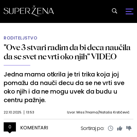
RODITELJSTVO
"Ove 3 stvari radim da bi deca naučila
da se svet ne vrti oko njih" VIDEO
Jedna mama otkrila je tri trika koja joj
pomažu da nauči decu da se ne vrti sve
oko njih i da ne mogu uvek da budu u
centru pažnje.
22.10.2025.
13:53
Izvor: Miss7mama/Nataša Krstičević
0
KOMENTARI
Sortiraj po: