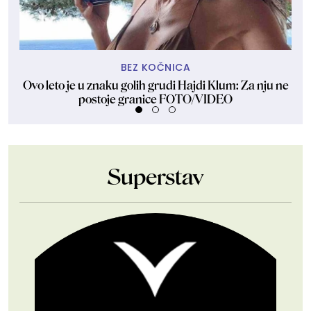
BEZ KOČNICA
Ovo leto je u znaku golih grudi Hajdi Klum: Za nju ne
Dže
postoje granice FOTO/VIDEO
Superstav