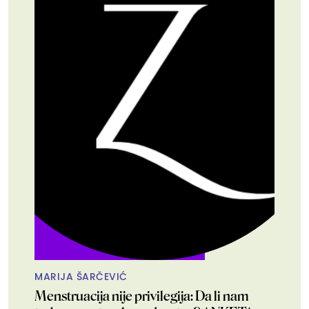
MARIJA ŠARČEVIĆ
Menstruacija nije privilegija: Da li nam