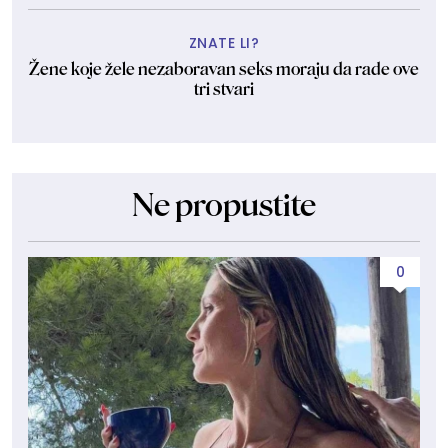
ZNATE LI?
Žene koje žele nezaboravan seks moraju da rade ove
tri stvari
Ne propustite
0