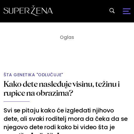
ŠTA GENETIKA "ODLUČUJE"
Kako dete nasleđuje visinu, težinu i
rupice na obrazima?
Svi se pitaju kako će izgledati njihovo
dete, ali svaki roditelj mora da čeka da se
njegovo dete rodi kako bi video šta je