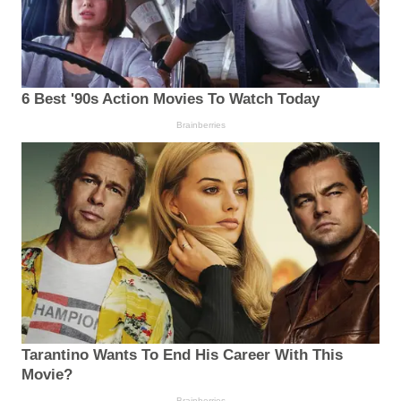
6 Best '90s Action Movies To Watch Today
Brainberries
Tarantino Wants To End His Career With This
Movie?
Brainberries