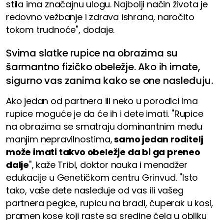
stila ima značajnu ulogu. Najbolji način života je
redovno vežbanje i zdrava ishrana, naročito
tokom trudnoće", dodaje.
Svima slatke rupice na obrazima su
šarmantno fizičko obeležje. Ako ih imate,
sigurno vas zanima kako se one nasleđuju.
Ako jedan od partnera ili neko u porodici ima
rupice moguće je da će ih i dete imati. "Rupice
na obrazima se smatraju dominantnim među
manjim nepravilnostima,
samo jedan roditelj
može imati takvo obeležje da bi ga preneo
dalje
", kaže Tribl, doktor nauka i menadžer
edukacije u Genetičkom centru Grinvud. "Isto
tako, vaše dete nasleđuje od vas ili vašeg
partnera pegice, rupicu na bradi, čuperak u kosi,
pramen kose koji raste sa sredine čela u obliku