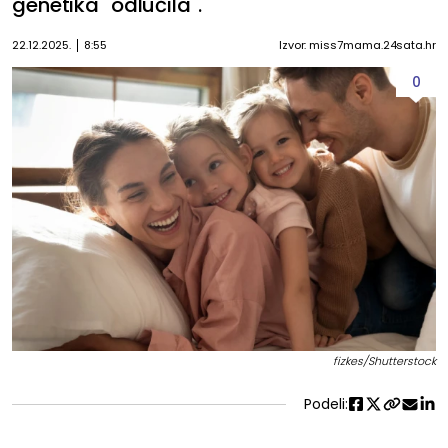
genetika "odlučila".
22.12.2025.
8:55
Izvor: miss7mama.24sata.hr
0
fizkes/Shutterstock
Podeli: