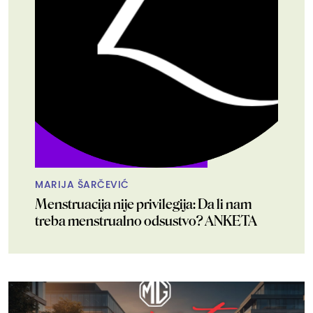
MARIJA ŠARČEVIĆ
Menstruacija nije privilegija: Da li nam
treba menstrualno odsustvo? ANKETA