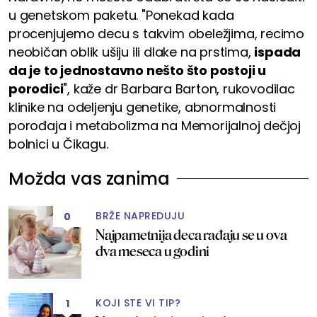
u genetskom paketu. "Ponekad kada
procenjujemo decu s takvim obeležjima, recimo
neobičan oblik ušiju ili dlake na prstima,
ispada
da je to jednostavno nešto što postoji u
porodici
", kaže dr Barbara Barton, rukovodilac
klinike na odeljenju genetike, abnormalnosti
porođaja i metabolizma na Memorijalnoj dečjoj
bolnici u Čikagu.
Možda vas zanima
BRŽE NAPREDUJU
0
Najpametnija deca rađaju se u ova
dva meseca u godini
KOJI STE VI TIP?
1