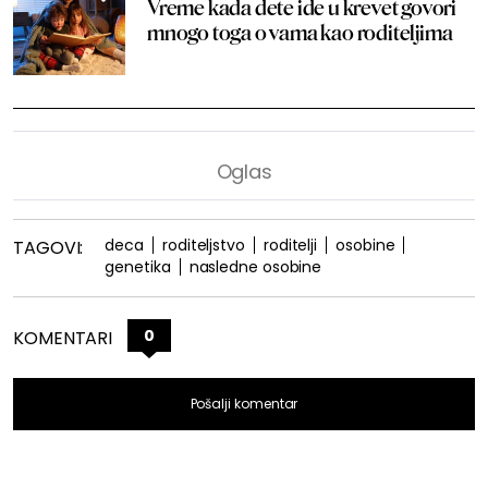
Vreme kada dete ide u krevet govori
mnogo toga o vama kao roditeljima
deca
roditeljstvo
roditelji
osobine
TAGOVI:
genetika
nasledne osobine
0
KOMENTARI
Pošalji komentar