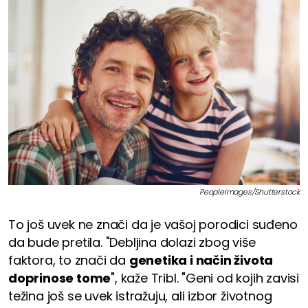
PeopleImages/Shutterstock
To još uvek ne znači da je vašoj porodici suđeno
da bude pretila. "Debljina dolazi zbog više
faktora, to znači da
genetika i način života
doprinose tome
", kaže Tribl. "Geni od kojih zavisi
težina još se uvek istražuju, ali izbor životnog