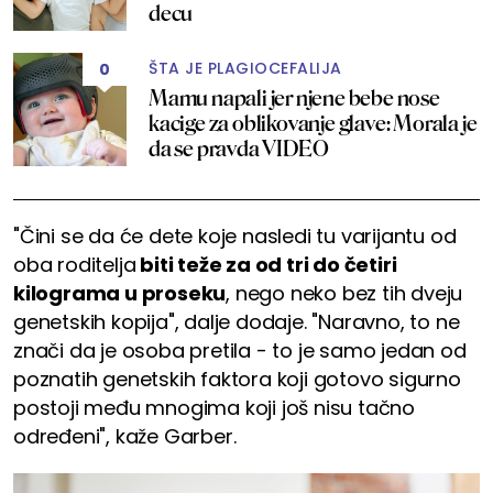
decu
ŠTA JE PLAGIOCEFALIJA
0
Mamu napali jer njene bebe nose
kacige za oblikovanje glave: Morala je
da se pravda VIDEO
"Čini se da će dete koje nasledi tu varijantu od
oba roditelja
biti teže za od tri do četiri
kilograma u proseku
, nego neko bez tih dveju
genetskih kopija", dalje dodaje. "Naravno, to ne
znači da je osoba pretila - to je samo jedan od
poznatih genetskih faktora koji gotovo sigurno
postoji među mnogima koji još nisu tačno
određeni", kaže Garber.