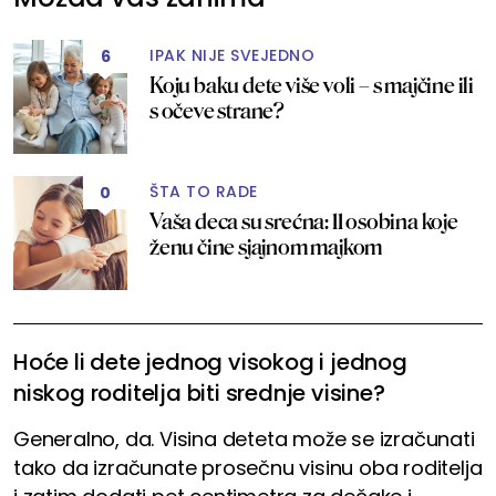
IPAK NIJE SVEJEDNO
6
Koju baku dete više voli – s majčine ili
s očeve strane?
ŠTA TO RADE
0
Vaša deca su srećna: 11 osobina koje
ženu čine sjajnom majkom
Hoće li dete jednog visokog i jednog
niskog roditelja biti srednje visine?
Generalno, da. Visina deteta može se izračunati
tako da izračunate prosečnu visinu oba roditelja