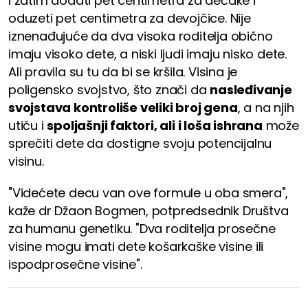
i zatim dodati pet centimetra za dečake i
oduzeti pet centimetra za devojčice. Nije
iznenađujuće da dva visoka roditelja obično
imaju visoko dete, a niski ljudi imaju nisko dete.
Ali pravila su tu da bi se kršila. Visina je
poligensko svojstvo, što znači da
nasleđivanje
svojstava kontroliše veliki broj gena
, a na njih
utiču i
spoljašnji faktori, ali i loša ishrana
može
sprečiti dete da dostigne svoju potencijalnu
visinu.
"Videćete decu van ove formule u oba smera",
kaže dr Džaon Bogmen, potpredsednik Društva
za humanu genetiku. "Dva roditelja prosečne
visine mogu imati dete košarkaške visine ili
ispodprosečne visine".