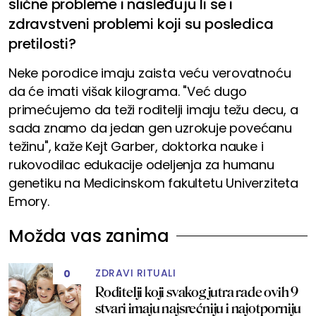
slične probleme i nasleđuju li se i
zdravstveni problemi koji su posledica
pretilosti?
Neke porodice imaju zaista veću verovatnoću
da će imati višak kilograma. "Već dugo
primećujemo da teži roditelji imaju težu decu, a
sada znamo da jedan gen uzrokuje povećanu
težinu", kaže Kejt Garber, doktorka nauke i
rukovodilac edukacije odeljenja za humanu
genetiku na Medicinskom fakultetu Univerziteta
Emory.
Možda vas zanima
ZDRAVI RITUALI
0
Roditelji koji svakog jutra rade ovih 9
stvari imaju najsrećniju i najotporniju