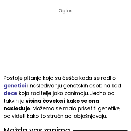
Postoje pitanja koja su češća kada se radi o
genetici
i nasleđivanju genetskih osobina kod
dece
koja roditelje jako zanimaju. Jedno od
takvih je
visina čoveka i kako se ona
nasleđuje
. Možemo se malo prisetiti genetike,
pa videti kako to stručnjaci objašnjavaju.
Možda vas zanima