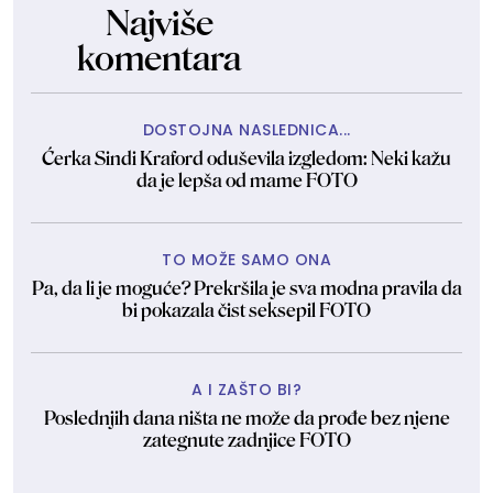
Najviše
komentara
DOSTOJNA NASLEDNICA...
Ćerka Sindi Kraford oduševila izgledom: Neki kažu
da je lepša od mame FOTO
TO MOŽE SAMO ONA
Pa, da li je moguće? Prekršila je sva modna pravila da
bi pokazala čist seksepil FOTO
A I ZAŠTO BI?
Poslednjih dana ništa ne može da prođe bez njene
zategnute zadnjice FOTO