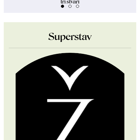
tri stvari
Superstav