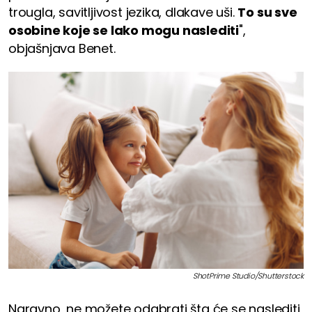
trougla, savitljivost jezika, dlakave uši.
To su sve
osobine koje se lako mogu naslediti
",
objašnjava Benet.
ShotPrime Studio/Shutterstock
Naravno, ne možete odabrati šta će se naslediti