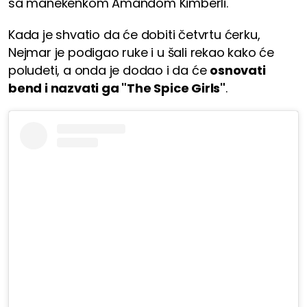
sa manekenkom Amandom Kimberli.
Kada je shvatio da će dobiti četvrtu ćerku,
Nejmar je podigao ruke i u šali rekao kako će
poludeti, a onda je dodao i da će
osnovati
bend i nazvati ga "The Spice Girls"
.