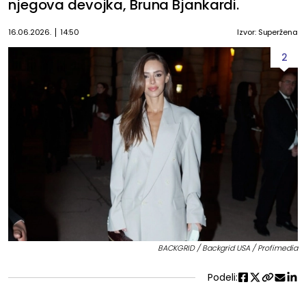
njegova devojka, Bruna Bjankardi.
16.06.2026.
14:50
Izvor: Superžena
2
BACKGRID / Backgrid USA / Profimedia
Podeli: