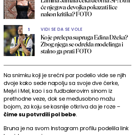
Lamina Jamala čeka debi na SP: Da li
će njegova devojka pokazati lice
nakon kritika? FOTO
VIDI SE DA SE VOLE
1
Ko je prelepa supruga Edina Džeka?
Zbog njega se odrekla modelinga i
stalno ga prati FOTO
Na snimku koji je srećni par podelio vide se njih
dvoje kako sede napolju sa svoje dve ćerke,
Mejvi i Mel, kao i sa fudbalerovim sinom iz
prethodne veze, dok se međusobno mažu
bojom, za koju se kasnije otkriva da je roze –
čime su potvrdili pol bebe
.
Bruna je na svom Instagram profilu podelila link