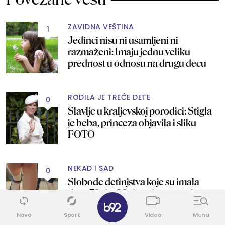
ZAVIDNA VEŠTINA
1
Jedinci nisu ni usamljeni ni
razmaženi: Imaju jednu veliku
prednost u odnosu na drugu decu
RODILA JE TREĆE DETE
0
Slavlje u kraljevskoj porodici: Stigla
je beba, princeza objavila i sliku
FOTO
NEKAD I SAD
0
Slobode detinjstva koje su imala
deca 70-ih i 80-ih, a današnja deca i
✕
ne znaju za njih
Novo
Sport
Video
Menu