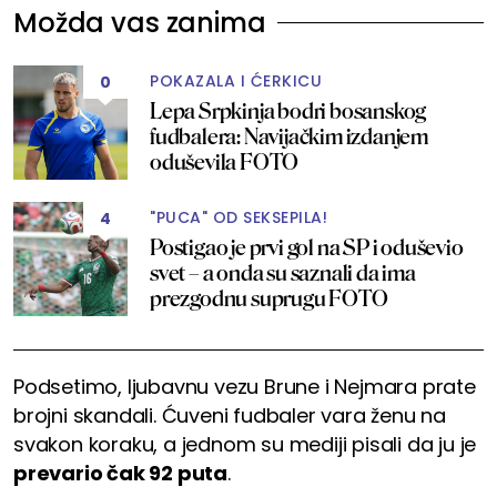
Možda vas zanima
POKAZALA I ĆERKICU
0
Lepa Srpkinja bodri bosanskog
fudbalera: Navijačkim izdanjem
oduševila FOTO
"PUCA" OD SEKSEPILA!
4
Postigao je prvi gol na SP i oduševio
svet – a onda su saznali da ima
prezgodnu suprugu FOTO
Podsetimo, ljubavnu vezu Brune i Nejmara prate
brojni skandali. Ćuveni fudbaler vara ženu na
svakon koraku, a jednom su mediji pisali da ju je
prevario čak 92 puta
.