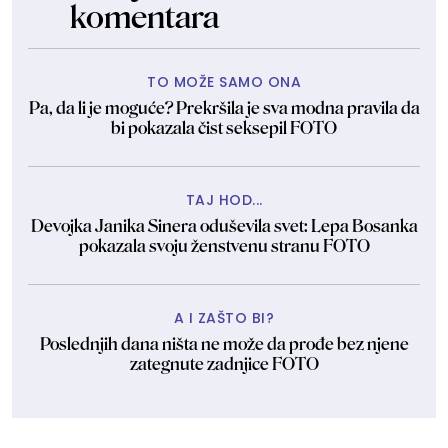
komentara
TO MOŽE SAMO ONA
Pa, da li je moguće? Prekršila je sva modna pravila da
bi pokazala čist seksepil FOTO
TAJ HOD...
Devojka Janika Sinera oduševila svet: Lepa Bosanka
pokazala svoju ženstvenu stranu FOTO
A I ZAŠTO BI?
Poslednjih dana ništa ne može da prođe bez njene
zategnute zadnjice FOTO