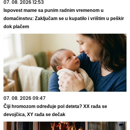
07. 08. 2026 12:53
Ispovest mame sa punim radnim vremenom u
domaćinstvu: Zaključam se u kupatilo i vrištim u peškir
dok plačem
07. 08. 2026 09:47
Čiji hromozom određuje pol deteta? XX rađa se
devojčica, XY rađa se dečak