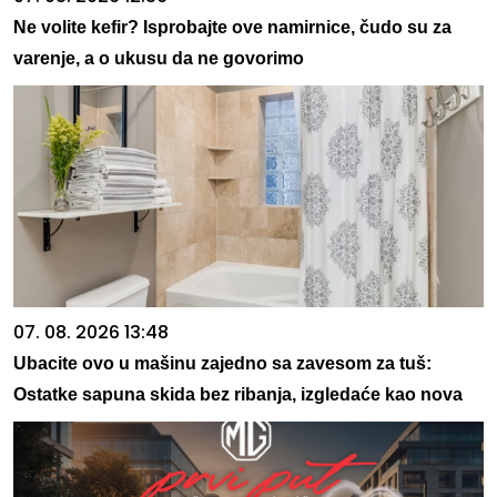
Ne volite kefir? Isprobajte ove namirnice, čudo su za
varenje, a o ukusu da ne govorimo
07. 08. 2026 13:48
Ubacite ovo u mašinu zajedno sa zavesom za tuš:
Ostatke sapuna skida bez ribanja, izgledaće kao nova