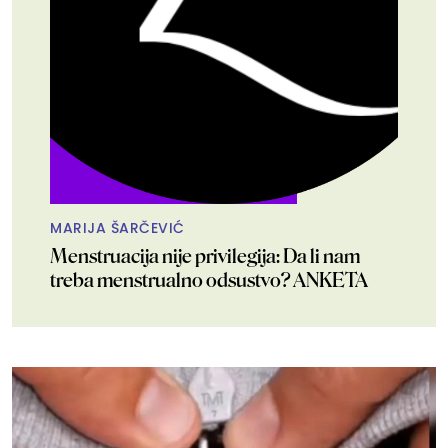
MARIJA ŠARČEVIĆ
Menstruacija nije privilegija: Da li nam
treba menstrualno odsustvo? ANKETA