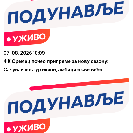
07. 08. 2026 10:09
ФК Сремац почео припреме за нову сезону:
Сачуван костур екипе, амбиције све веће