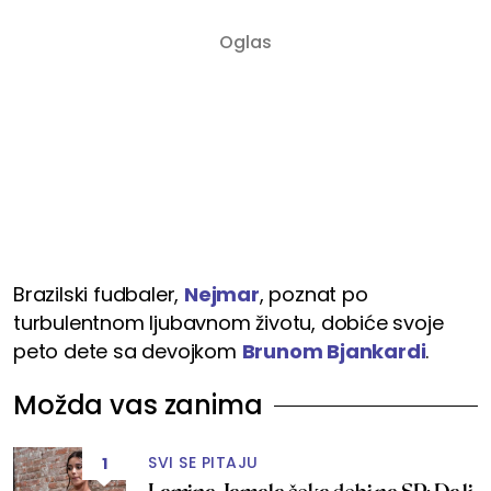
Brazilski fudbaler,
Nejmar
, poznat po
turbulentnom ljubavnom životu, dobiće svoje
peto dete sa devojkom
Brunom Bjankardi
.
Možda vas zanima
SVI SE PITAJU
1