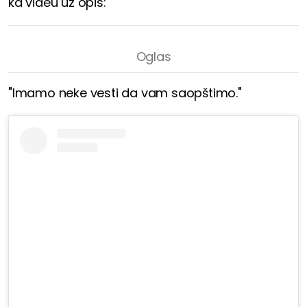
ka videu uz opis:
"Imamo neke vesti da vam saopštimo."