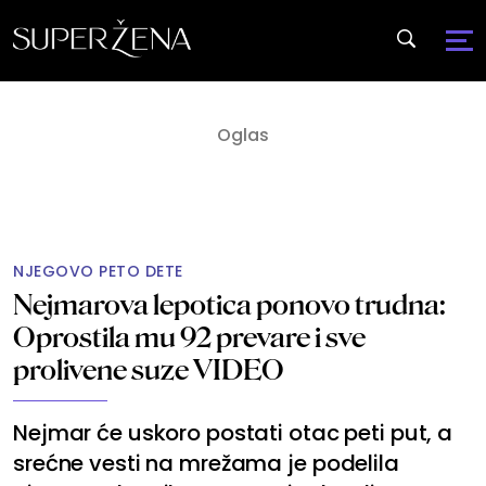
NJEGOVO PETO DETE
Nejmarova lepotica ponovo trudna:
Oprostila mu 92 prevare i sve
prolivene suze VIDEO
Nejmar će uskoro postati otac peti put, a
srećne vesti na mrežama je podelila