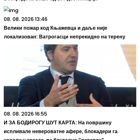
08. 08. 2026 13:46
Велики пожар код Књажевца и даље није
локализован: Ватрогасци непрекидно на терену
08. 08. 2026 16:55
И ЗА БОДИРОГУ ШУТ КАРТА: На површину
испливале невероватне афере, блокадери га