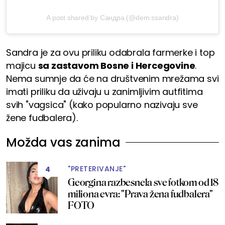
A post shared by Сандра (@dem.ssandra)
Sandra je za ovu priliku odabrala farmerke i top
majicu
sa zastavom Bosne i Hercegovine
.
Nema sumnje da će na društvenim mrežama svi
imati priliku da uživaju u zanimljivim autfitima
svih "vagsica" (kako popularno nazivaju sve
žene fudbalera).
Možda vas zanima
"PRETERIVANJE"
4
Georgina razbesnela sve fotkom od 18
miliona evra: "Prava žena fudbalera"
FOTO