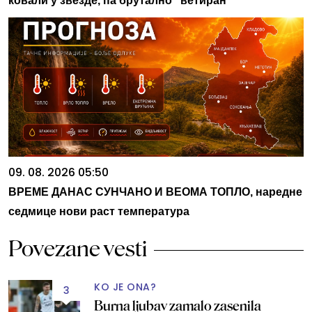
ковали у звезде, па брутално "ветиран"
09. 08. 2026 05:50
ВРЕМЕ ДАНАС СУНЧАНО И ВЕОМА ТОПЛО, наредне
седмице нови раст температура
Povezane vesti
KO JE ONA?
3
Burna ljubav zamalo zasenila