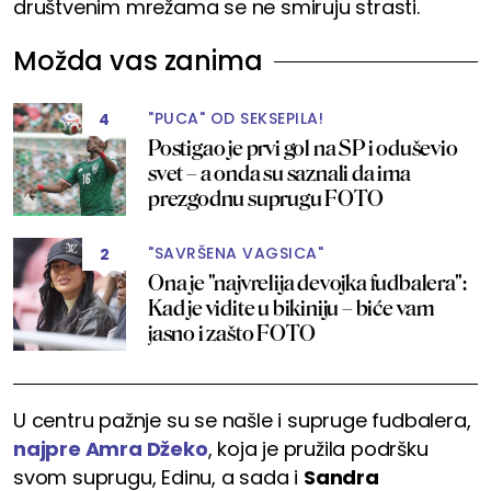
društvenim mrežama se ne smiruju strasti.
Možda vas zanima
"PUCA" OD SEKSEPILA!
4
Postigao je prvi gol na SP i oduševio
svet – a onda su saznali da ima
prezgodnu suprugu FOTO
"SAVRŠENA VAGSICA"
2
Ona je "najvrelija devojka fudbalera":
Kad je vidite u bikiniju – biće vam
jasno i zašto FOTO
U centru pažnje su se našle i supruge fudbalera,
najpre Amra Džeko
, koja je pružila podršku
svom suprugu, Edinu, a sada i
Sandra