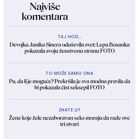
Najviše
komentara
TAJ HOD...
Devojka Janika Sinera oduševila svet: Lepa Bosanka
pokazala svoju ženstvenu stranu FOTO
TO MOŽE SAMO ONA
Pa, da li je moguće? Prekršila je sva modna pravila da
bi pokazala čist seksepil FOTO
ZNATE LI?
Žene koje žele nezaboravan seks moraju da rade ove
tri stvari