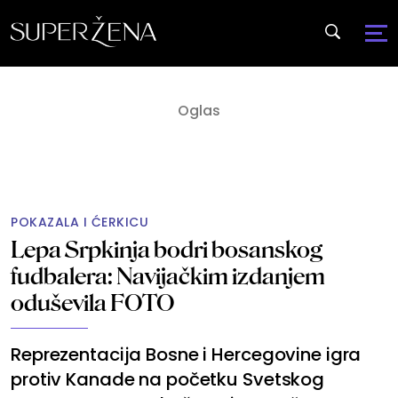
POKAZALA I ĆERKICU
Lepa Srpkinja bodri bosanskog
fudbalera: Navijačkim izdanjem
oduševila FOTO
Reprezentacija Bosne i Hercegovine igra
protiv Kanade na početku Svetskog