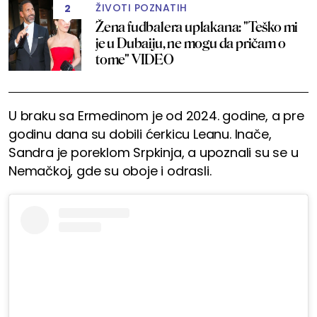
ŽIVOTI POZNATIH
2
Žena fudbalera uplakana: "Teško mi
je u Dubaiju, ne mogu da pričam o
tome" VIDEO
U braku sa Ermedinom je od 2024. godine, a pre
godinu dana su dobili ćerkicu Leanu. Inače,
Sandra je poreklom Srpkinja, a upoznali su se u
Nemačkoj, gde su oboje i odrasli.