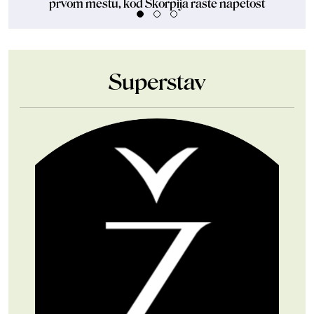
prvom mestu, kod Škorpija raste napetost
Superstav