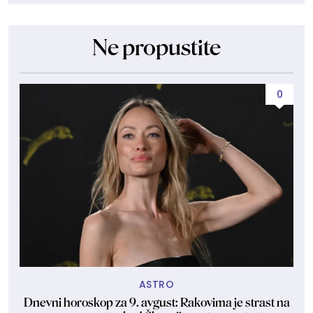
Ne propustite
0
ASTRO
Dnevni horoskop za 9. avgust: Rakovima je strast na
Um