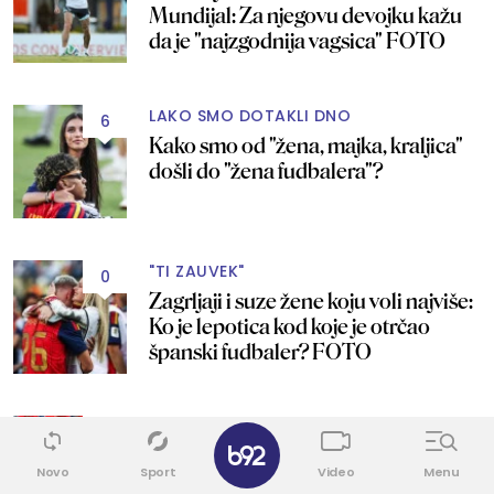
Mundijal: Za njegovu devojku kažu
da je "najzgodnija vagsica" FOTO
LAKO SMO DOTAKLI DNO
6
Kako smo od "žena, majka, kraljica"
došli do "žena fudbalera"?
"TI ZAUVEK"
0
Zagrljaji i suze žene koju voli najviše:
Ko je lepotica kod koje je otrčao
španski fudbaler? FOTO
A JOŠ JE I PRELEPA
3
✕
Devojka Erlinga Halanda preko noći
Novo
Sport
Video
Menu
je postala popularna: Srušila je sve