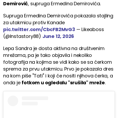
Demirović
, supruga Ermedina Demirovića.
Supruga Ermedina Demirovića pokazala stajling
za utakmicu protiv Kanade
pic.twitter.com/CbcFB2MvG3
— Likeaboss
(@Instastory88)
June 12, 2026
Lepa Sandra je dosta aktivna na društvenim
mrežama, pa je tako objavila i nekoliko
fotografija na kojima se vidi kako se sa ćerkom
sprema za prvu utakmicu. Prvo je pokazala dres
na kom piše "Tati" i koji će nositi njihova ćerka, a
onda je
fotkom u ogledalu "srušila" mreže
.