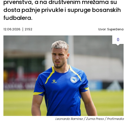
prvenstva, a na društvenim mrežama su
dosta pažnje privukle i supruge bosanskih
fudbalera.
12.06.2026.
21:52
Izvor: Superžena
0
Leonardo Ramirez / Zuma Press / Profimedia