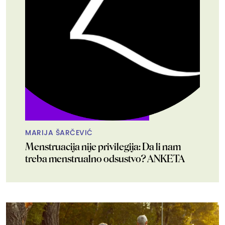
MARIJA ŠARČEVIĆ
Menstruacija nije privilegija: Da li nam
treba menstrualno odsustvo? ANKETA