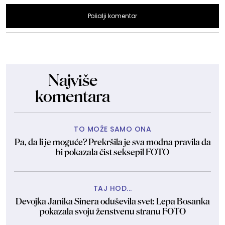
Pošalji komentar
Najviše
komentara
TO MOŽE SAMO ONA
Pa, da li je moguće? Prekršila je sva modna pravila da
bi pokazala čist seksepil FOTO
TAJ HOD...
Devojka Janika Sinera oduševila svet: Lepa Bosanka
pokazala svoju ženstvenu stranu FOTO