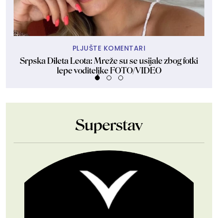
PLJUŠTE KOMENTARI
Srpska Dileta Leota: Mreže su se usijale zbog fotki
Sk
lepe voditeljke FOTO/VIDEO
Superstav