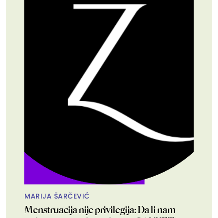
MARIJA ŠARČEVIĆ
Menstruacija nije privilegija: Da li nam