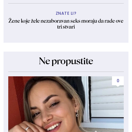
ZNATE LI?
Žene koje žele nezaboravan seks moraju da rade ove
tri stvari
Ne propustite
0