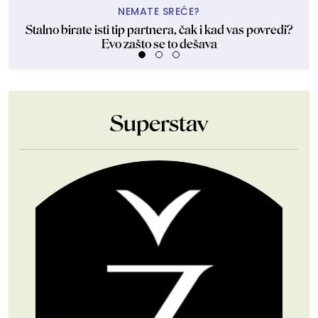
NEMATE SREĆE?
Stalno birate isti tip partnera, čak i kad vas povredi?
Evo zašto se to dešava
Superstav