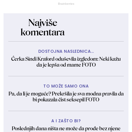
Brainberries
Najviše
komentara
DOSTOJNA NASLEDNICA...
Ćerka Sindi Kraford oduševila izgledom: Neki kažu
da je lepša od mame FOTO
TO MOŽE SAMO ONA
Pa, da li je moguće? Prekršila je sva modna pravila da
bi pokazala čist seksepil FOTO
A I ZAŠTO BI?
Poslednjih dana ništa ne može da prođe bez njene