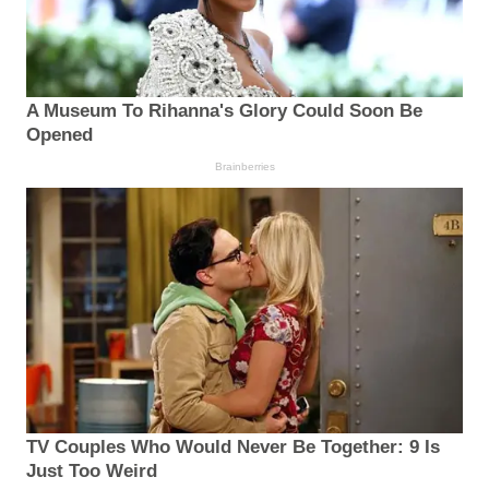
A Museum To Rihanna's Glory Could Soon Be
Opened
Brainberries
TV Couples Who Would Never Be Together: 9 Is
Just Too Weird