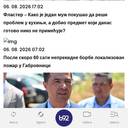
06. 08. 2026 17:02
Фластер – Како је један муж покушао да реши
проблем у кухињи, а добио предмет који данас
готово нико не примећује?
06. 08. 2026 07:02
После скоро 60 сати непрекидне борбе локализован
пожар у Габровници
✕
Novo
Sport
Video
Menu