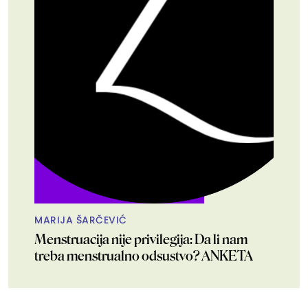
MARIJA ŠARČEVIĆ
Menstruacija nije privilegija: Da li nam
treba menstrualno odsustvo? ANKETA