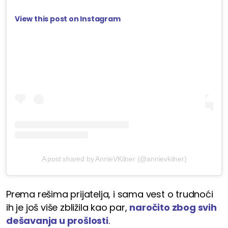
View this post on Instagram
A post shared by AnnieVKilner (@annievkilner)
Prema rešima prijatelja, i sama vest o trudnoći
ih je još više zbližila kao par,
naročito zbog svih
dešavanja u prošlosti
.