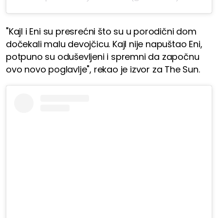
"Kajl i Eni su presrećni što su u porodični dom
dočekali malu devojčicu. Kajl nije napuštao Eni,
potpuno su oduševljeni i spremni da započnu
ovo novo poglavlje", rekao je izvor za The Sun.