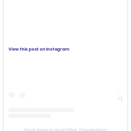
View this post on Instagram
A post shared by AnnieVKilner (@annievkilner)