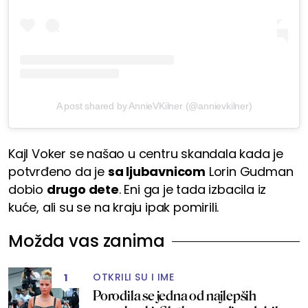
A post shared by AnnieVKilner (@annievkilner)
Kajl Voker se našao u centru skandala kada je
potvrđeno da je
sa ljubavnicom
Lorin Gudman
dobio
drugo dete
. Eni ga je tada izbacila iz
kuće, ali su se na kraju ipak pomirili.
Možda vas zanima
OTKRILI SU I IME
1
Porodila se jedna od najlepših