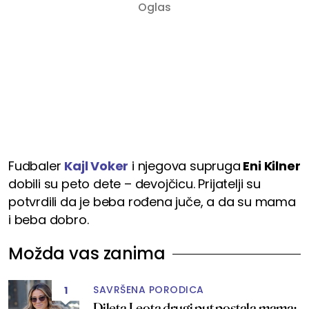
Fudbaler
Kajl Voker
i njegova supruga
Eni Kilner
dobili su peto dete – devojčicu. Prijatelji su
potvrdili da je beba rođena juče, a da su mama
i beba dobro.
Možda vas zanima
SAVRŠENA PORODICA
1
Dileta Leota drugi put postala mama: