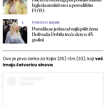
Izgleda atraktivno i u porodilištu
FOTO
PONOVO MAMA
1
Porodila se jedna od najlepših žena
Holivuda: Dobila treće dete u 45.
godini
Ovo je prva ćerka za Kajla (35) i Eni (33), koji
već
imaju četvoricu sinova
.