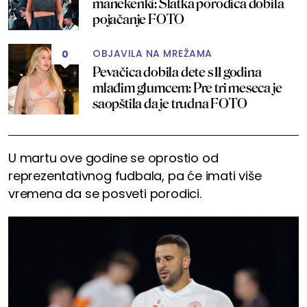
manekenki: Slatka porodica dobila
pojačanje FOTO
OBJAVILA NA MREŽAMA
0
Pevačica dobila dete s 11 godina
mlađim glumcem: Pre tri meseca je
saopštila da je trudna FOTO
U martu ove godine se oprostio od
reprezentativnog fudbala, pa će imati više
vremena da se posveti porodici.