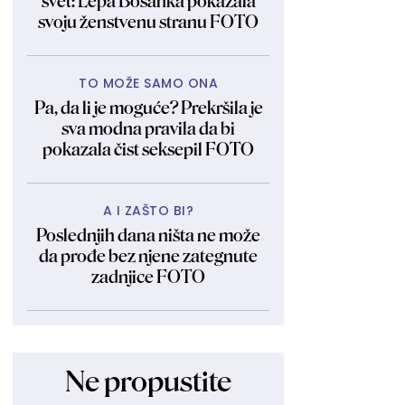
svet: Lepa Bosanka pokazala
svoju ženstvenu stranu FOTO
TO MOŽE SAMO ONA
Pa, da li je moguće? Prekršila je
sva modna pravila da bi
pokazala čist seksepil FOTO
A I ZAŠTO BI?
Poslednjih dana ništa ne može
da prođe bez njene zategnute
zadnjice FOTO
Ne propustite