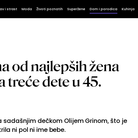
av i strast
Moda
Životi poznatih
Superžene
Dom i porodica
Kuhinja
na od najlepših žena
 treće dete u 45.
a sadašnjim dečkom Olijem Grinom, što je
rila ni pol ni ime bebe.