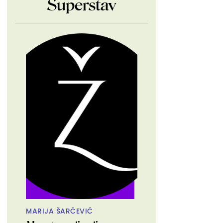
Superstav
MARIJA ŠARČEVIĆ