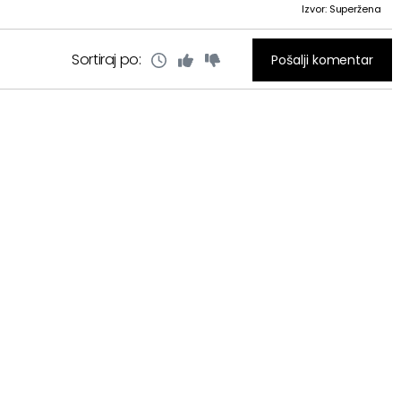
Izvor: Superžena
Sortiraj po:
Pošalji komentar