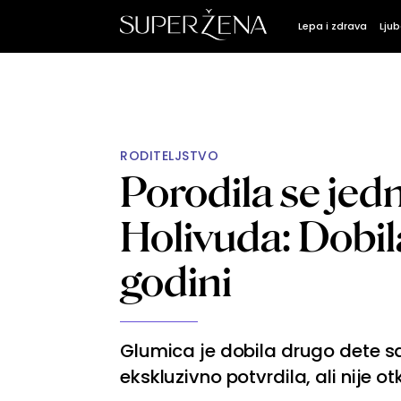
Lepa i zdrava
Ljub
RODITELJSTVO
Porodila se jed
Holivuda: Dobila
godini
Glumica je dobila drugo dete s
ekskluzivno potvrdila, ali nije otk