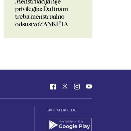
Menstruacija nije
privilegija: Da li nam
treba menstrualno
odsustvo? ANKETA
SKINI APLIKACIJU