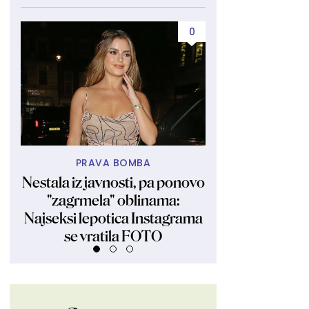
0
PRAVA BOMBA
BEZ DUGOG OT
Nestala iz javnosti, pa ponovo
Masne krpe nisu
"zagrmela" oblinama:
evo kako da im 
Najseksi lepotica Instagrama
sjaj
se vratila FOTO