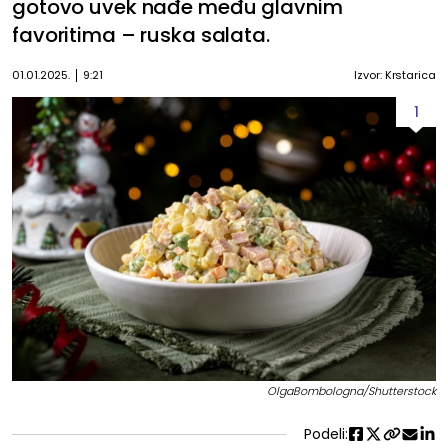
gotovo uvek nađe među glavnim
favoritima – ruska salata.
01.01.2025.
9:21
Izvor: Krstarica
1
OlgaBombologna/Shutterstock
Podeli: