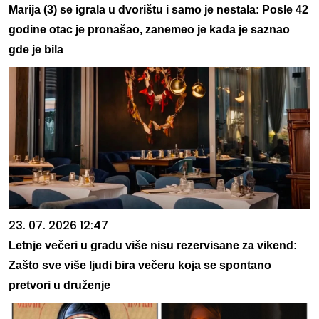
Marija (3) se igrala u dvorištu i samo je nestala: Posle 42
godine otac je pronašao, zanemeo je kada je saznao
gde je bila
23. 07. 2026 12:47
Letnje večeri u gradu više nisu rezervisane za vikend:
Zašto sve više ljudi bira večeru koja se spontano
pretvori u druženje