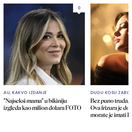
0
AU, KAKVO IZDANJE
DUGU KOSU ZABOR
"Najseksi mama" u bikiniju
Bez puno truda, 
izgleda kao milion dolara FOTO
Ova frizura je došl
morate je imati