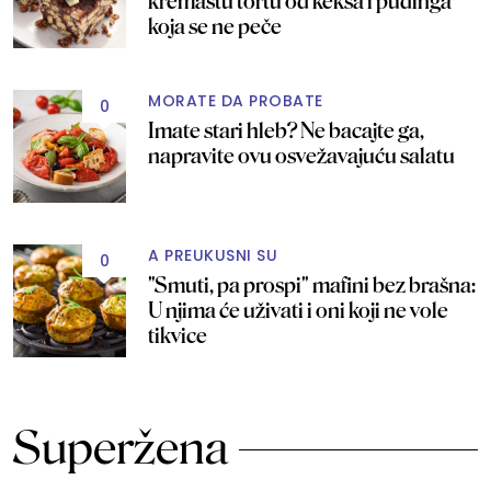
kremastu tortu od keksa i pudinga
koja se ne peče
MORATE DA PROBATE
0
Imate stari hleb? Ne bacajte ga,
napravite ovu osvežavajuću salatu
A PREUKUSNI SU
0
"Smuti, pa prospi" mafini bez brašna:
U njima će uživati i oni koji ne vole
tikvice
Superžena