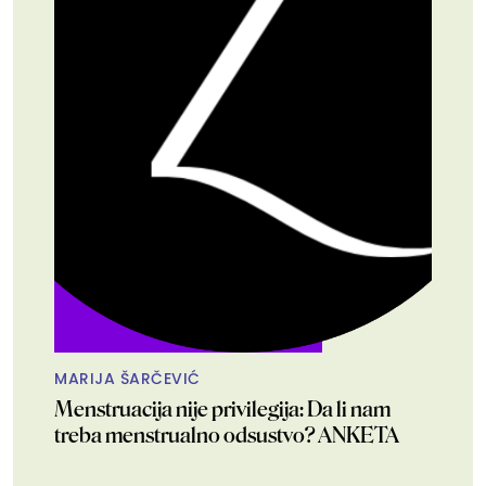
MARIJA ŠARČEVIĆ
Menstruacija nije privilegija: Da li nam
treba menstrualno odsustvo? ANKETA