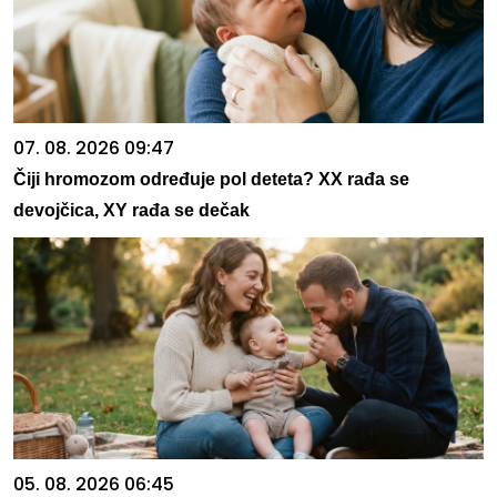
07. 08. 2026 09:47
Čiji hromozom određuje pol deteta? XX rađa se
devojčica, XY rađa se dečak
05. 08. 2026 06:45