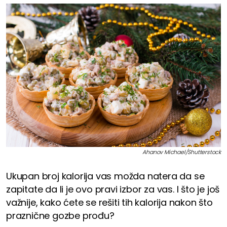
Ahanov Michael/Shutterstock
Ukupan broj kalorija vas možda natera da se
zapitate da li je ovo pravi izbor za vas. I što je još
važnije, kako ćete se rešiti tih kalorija nakon što
praznične gozbe prođu?