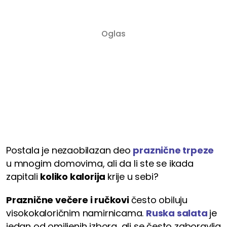
Postala je nezaobilazan deo
praznične trpeze
u mnogim domovima, ali da li ste se ikada
zapitali
koliko kalorija
krije u sebi?
Praznične večere i ručkovi
često obiluju
visokokaloričnim namirnicama.
Ruska salata
je
jedan od omiljenih izbora, ali se često zaboravlja