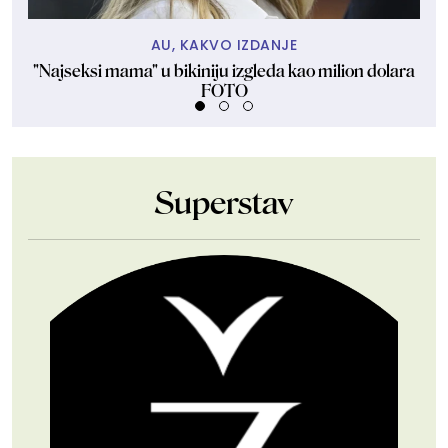
AU, KAKVO IZDANJE
"Najseksi mama" u bikiniju izgleda kao milion dolara
Na
FOTO
Superstav