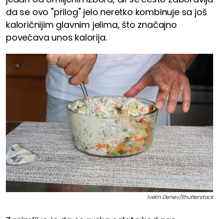
da se ovo "prilog" jelo neretko kombinuje sa još
kaloričnijim glavnim jelima, što značajno
povećava unos kalorija.
Ivelin Denev/Shutterstock