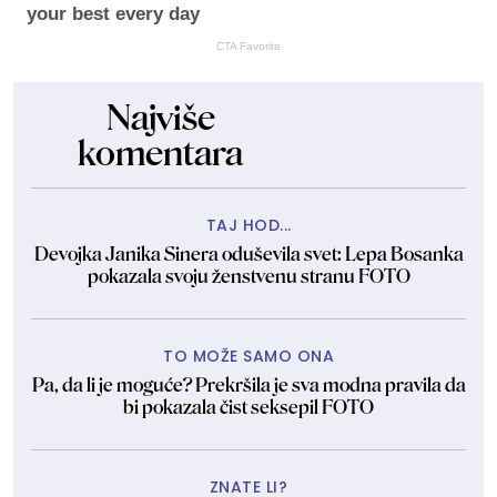
your best every day
CTA Favorite
Najviše
komentara
TAJ HOD...
Devojka Janika Sinera oduševila svet: Lepa Bosanka
pokazala svoju ženstvenu stranu FOTO
TO MOŽE SAMO ONA
Pa, da li je moguće? Prekršila je sva modna pravila da
bi pokazala čist seksepil FOTO
ZNATE LI?