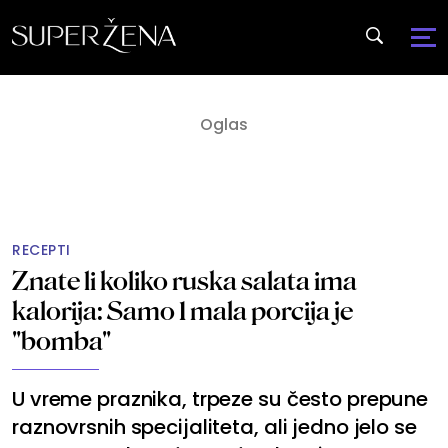
RECEPTI
Znate li koliko ruska salata ima
kalorija: Samo 1 mala porcija je
"bomba"
U vreme praznika, trpeze su često prepune
raznovrsnih specijaliteta, ali jedno jelo se