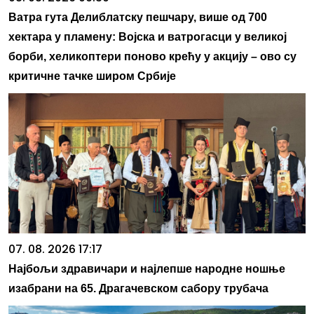
Ватра гута Делиблатску пешчару, више од 700
хектара у пламену: Војска и ватрогасци у великој
борби, хеликоптери поново крећу у акцију – ово су
критичне тачке широм Србије
07. 08. 2026 17:17
Најбољи здравичари и најлепше народне ношње
изабрани на 65. Драгачевском сабору трубача