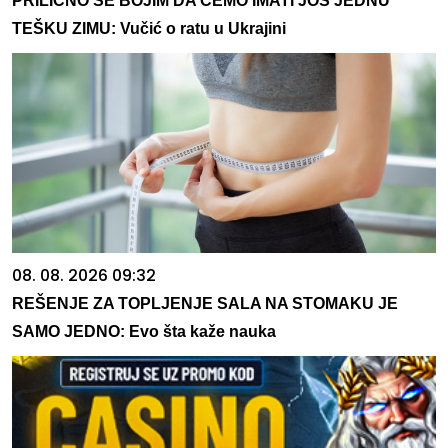
PRILIČNO SE BOJIM DA ĆEMO IMATI JOŠ JEDNU
TEŠKU ZIMU: Vučić o ratu u Ukrajini
08. 08. 2026 09:32
REŠENJE ZA TOPLJENJE SALA NA STOMAKU JE
SAMO JEDNO: Evo šta kaže nauka