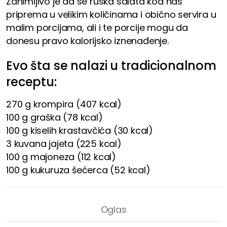
Zanimljivo je da se ruska salata kod nas
priprema u velikim količinama i obično servira u
malim porcijama, ali i te porcije mogu da
donesu pravo kalorijsko iznenađenje.
Evo šta se nalazi u tradicionalnom
receptu:
270 g krompira (407 kcal)
100 g graška (78 kcal)
100 g kiselih krastavčića (30 kcal)
3 kuvana jajeta (225 kcal)
100 g majoneza (112 kcal)
100 g kukuruza šećerca (52 kcal)