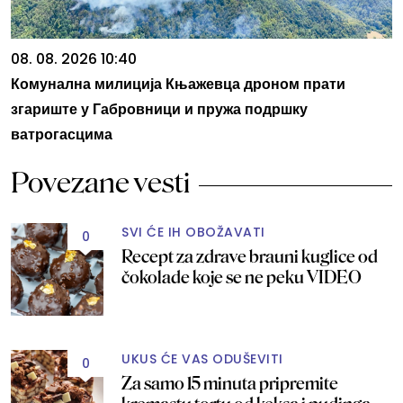
08. 08. 2026 10:40
Комунална милиција Књажевца дронoм прати
згариште у Габровници и пружа подршку
ватрогасцима
Povezane vesti
SVI ĆE IH OBOŽAVATI
0
Recept za zdrave brauni kuglice od
čokolade koje se ne peku VIDEO
UKUS ĆE VAS ODUŠEVITI
0
Za samo 15 minuta pripremite