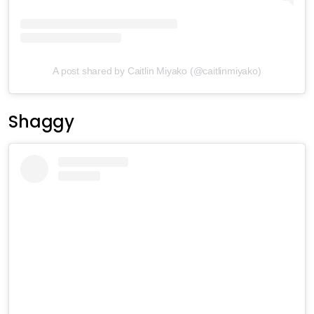
A post shared by Caitlin Miyako (@caitlinmiyako)
Shaggy