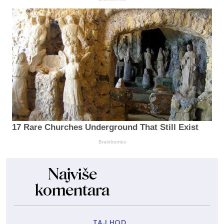
17 Rare Churches Underground That Still Exist
Brainberries
Najviše
komentara
TAJ HOD...