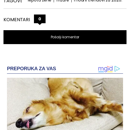
lepota žene
frizure
modni trendovi za 2026.
TAGOVI:
0
KOMENTARI
Pošalji komentar
PREPORUKA ZA VAS