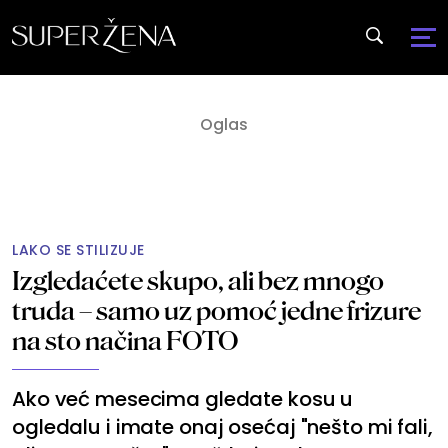
LAKO SE STILIZUJE
Izgledaćete skupo, ali bez mnogo
truda – samo uz pomoć jedne frizure
na sto načina FOTO
Ako već mesecima gledate kosu u
ogledalu i imate onaj osećaj "nešto mi fali,