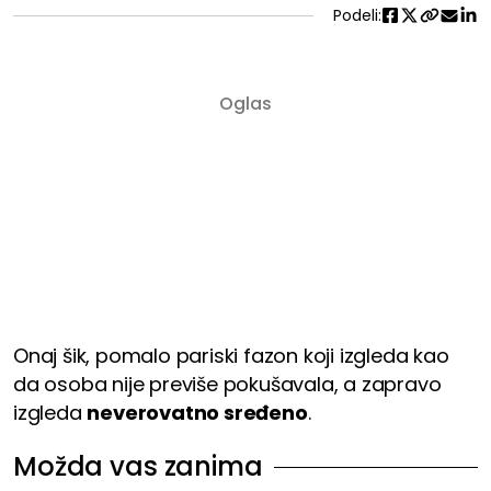
Podeli:
Onaj šik, pomalo pariski fazon koji izgleda kao
da osoba nije previše pokušavala, a zapravo
izgleda
neverovatno sređeno
.
Možda vas zanima