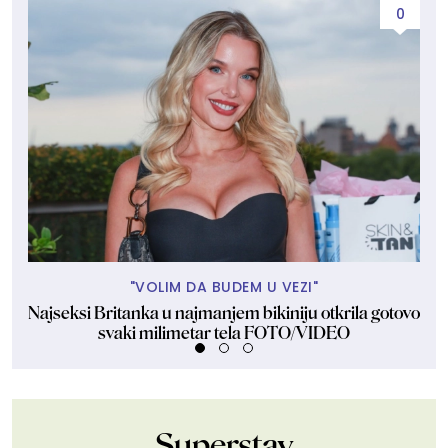
0
"VOLIM DA BUDEM U VEZI"
Najseksi Britanka u najmanjem bikiniju otkrila gotovo
Na
svaki milimetar tela FOTO/VIDEO
Superstav