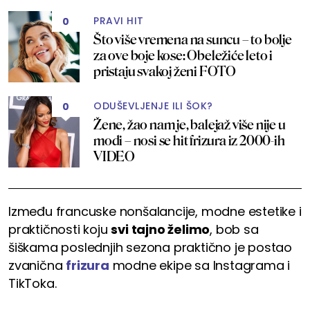
PRAVI HIT
0
Što više vremena na suncu – to bolje
za ove boje kose: Obeležiće leto i
pristaju svakoj ženi FOTO
ODUŠEVLJENJE ILI ŠOK?
0
Žene, žao nam je, balejaž više nije u
modi – nosi se hit frizura iz 2000-ih
VIDEO
Između francuske nonšalancije, modne estetike i
praktičnosti koju
svi tajno želimo
, bob sa
šiškama poslednjih sezona praktično je postao
zvanična
frizura
modne ekipe sa Instagrama i
TikToka.