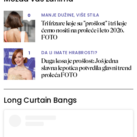
MANJE DUŽINE, VIŠE STILA
0
Tri frizure koje su "prošlost" i tri koje
ćemo nositi na proleće i leto 2026.
FOTO
DA LI IMATE HRABROSTI?
1
Duga kosa je prošlost: Još jedna
slavna lepotica potvrdila glavni trend
proleća FOTO
Long Curtain Bangs