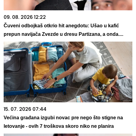
09. 08. 2026 12:22
Čuveni odbojkaš otkrio hit anegdotu: Ušao u kafić
prepun navijača Zvezde u dresu Partizana, a onda....
15. 07. 2026 07:44
Većina građana izgubi novac pre nego što stigne na
letovanje - ovih 7 troškova skoro niko ne planira