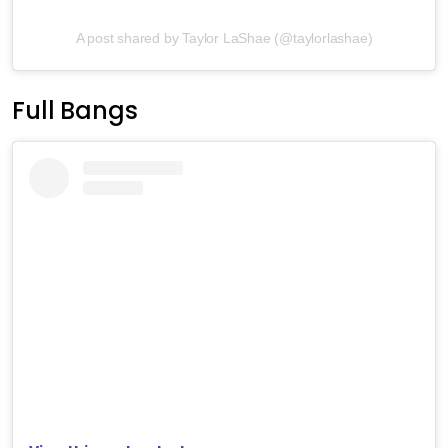
A post shared by Taylor LaShae (@taylorlashae)
Full Bangs