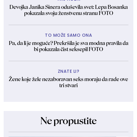
Devojka Janika Sinera oduševila svet: Lepa Bosanka
pokazala svoju ženstvenu stranu FOTO
TO MOŽE SAMO ONA
Pa, da li je moguće? Prekršila je sva modna pravila da
bi pokazala čist seksepil FOTO
ZNATE LI?
Žene koje žele nezaboravan seks moraju da rade ove
tri stvari
Ne propustite