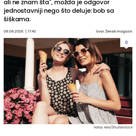
ali ne znam šta", možda je odgovor
jednostavniji nego što deluje: bob sa
šiškama.
06.06.2026.
17:43
Izvor: Ženski magazin
0
Halay Alex/Shutterstock