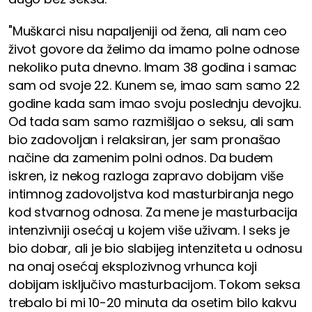
"Muškarci nisu napaljeniji od žena, ali nam ceo
život govore da želimo da imamo polne odnose
nekoliko puta dnevno. Imam 38 godina i samac
sam od svoje 22. Kunem se, imao sam samo 22
godine kada sam imao svoju poslednju devojku.
Od tada sam samo razmišljao o seksu, ali sam
bio zadovoljan i relaksiran, jer sam pronašao
načine da zamenim polni odnos. Da budem
iskren, iz nekog razloga zapravo dobijam više
intimnog zadovoljstva kod masturbiranja nego
kod stvarnog odnosa. Za mene je masturbacija
intenzivniji osećaj u kojem više uživam. I seks je
bio dobar, ali je bio slabijeg intenziteta u odnosu
na onaj osećaj eksplozivnog vrhunca koji
dobijam isključivo masturbacijom. Tokom seksa
trebalo bi mi 10-20 minuta da osetim bilo kakvu