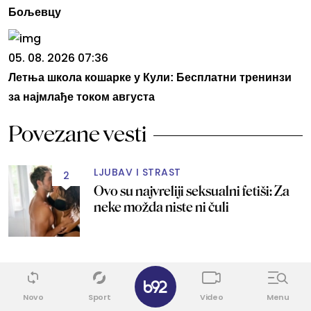
Бољевцу
05. 08. 2026 07:36
Летња школа кошарке у Кули: Бесплатни тренинзи
за најмлађе током августа
Povezane vesti
LJUBAV I STRAST
2
Ovo su najvreliji seksualni fetiši: Za
neke možda niste ni čuli
PRVI PUT PRIZNALA
7
✕
Sa 18 ušla u Plejboj vilu: I danas ima
Novo
Sport
Video
Menu
"problema sa seksom" zbog veze sa