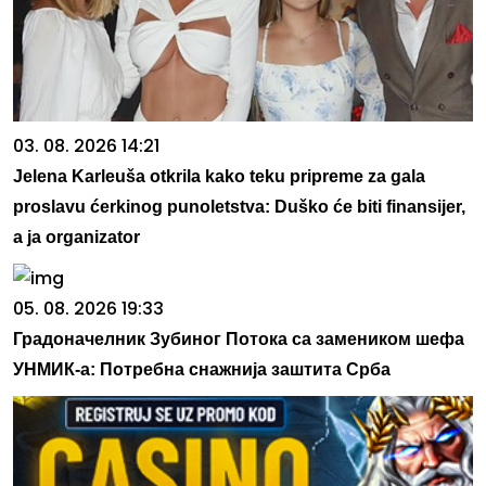
03. 08. 2026 14:21
Jelena Karleuša otkrila kako teku pripreme za gala
proslavu ćerkinog punoletstva: Duško će biti finansijer,
a ja organizator
05. 08. 2026 19:33
Градоначелник Зубиног Потока са замеником шефа
УНМИК-а: Потребна снажнија заштита Срба