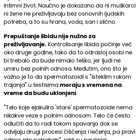
intimni život. Naučno je dokazano da ni muškarci
ni žene ne preživljavaju bez osnovnih ljudskih
potreba, a to su hrana, voda, san i slično.
Prepuštanje libidu nije nužno za
preživljavanje.
Kontrolisanje libida počinje već
oko druge godine, tako da to odrasloj osobi ne
bi trebalo da bude nimalo teško, jer ljudi ne
umiru bez polnih odnosa. Međutim, ono što je
važno je to da spermatozoidi s "isteklim rokom
trajanja" u testisima
moraju s vremena na
vreme da budu uklonjeni
.
"Telo koje ejakulira 'stare' spermatozoide nema
nikakve veze s polnim odnosom. Telo će često
odlučiti da to radi tokom spavanja dok se
odvijaju drugi procesi čišćenja i lečenja, pa pravi
odnos nije potreban", rekli su naučnici.