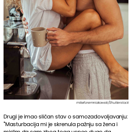
mikeforemniakowski/Shutterstock
Drugi je imao sličan stav o samozadovoljavanju:
"Masturbacija mi je skrenula pažnju sa žena i
mislim da sam zbog toga uspeo dugo da