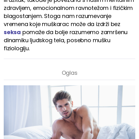
zdravljem, emocionalnom ravnotežom i fizičkim
blagostanjem. Stoga nam razumevanje
vremena koje muškarac može da izdrži bez
seksa
pomaže da bolje razumemo zamršenu
dinamiku ljudskog tela, posebno mušku
fiziologiju.