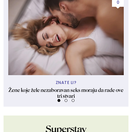
0
ZNATE LI?
Žene koje žele nezaboravan seks moraju da rade ove
"U
tri stvari
Superstav