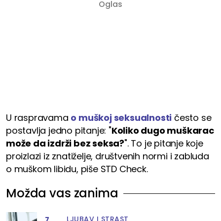
U raspravama
o muškoj seksualnosti
često se
postavlja jedno pitanje: "
Koliko dugo muškarac
može da izdrži bez seksa?
". To je pitanje koje
proizlazi iz znatiželje, društvenih normi i zabluda
o muškom libidu, piše STD Check.
Možda vas zanima
LJUBAV I STRAST
7