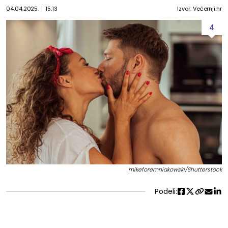
04.04.2025.
15:13
Izvor: Večernji.hr
4
mikeforemniakowski/Shutterstock
Podeli: