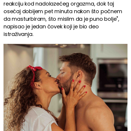
reakciju kod nadolazećeg orgazma, dok taj
osećaj dobijem pet minuta nakon što počnem
da masturbiram, što mislim da je puno bolje",
napisao je jedan čovek koji je bio deo
istraživanja.