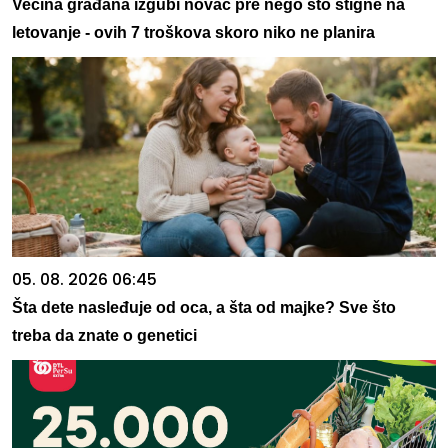
Većina građana izgubi novac pre nego što stigne na
letovanje - ovih 7 troškova skoro niko ne planira
05. 08. 2026 06:45
Šta dete nasleđuje od oca, a šta od majke? Sve što
treba da znate o genetici