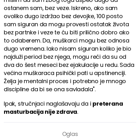
ostanem sam, bez veze. Iskreno, ako sam
ovoliko dugo izdržao bez devojke, 100 posto
sam siguran da mogu provesti ostatak života
bez partnke i veze te ću biti prilično dobro ako
to odaberem. Da, muškarci mogu bez odnosa
dugo vremena. Iako nisam siguran koliko je bio
najduži period bez njega, mogu reći da su od
dva do šest meseci bez ejakulacije u redu. Sada
većina muškaraca psihički pati u apstinenciji.
Želja je mentalni proces i potrebno je mnogo
discipline da bi se ona savladala".
Ipak, stručnjaci naglašavaju da i
preterana
masturbacija nije zdrava
.