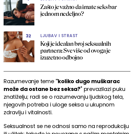
Zašto je važno da imate seks bar
jednom nedeljno?
LJUBAV I STRAST
32
Koji je idealan broj seksualnih
partnera: Sve više od ovoga je
izuzetno odbojno
Razumevanje teme
"koliko dugo muškarac
može da ostane bez seksa?
" prevazilazi puku
znatiželju; radi se o razumevanju ljudskog tela,
njegovih potreba i uloge seksa u ukupnom
zdravlju i vitalnosti.
Seksualnost se ne odnosi samo na reprodukciju
ili užitak; takođe je povezana s našim mentalnim