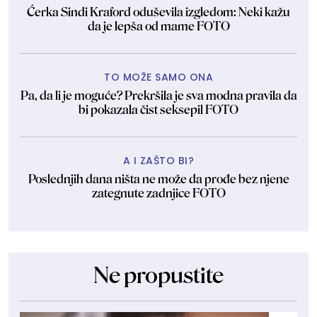
Ćerka Sindi Kraford oduševila izgledom: Neki kažu
da je lepša od mame FOTO
TO MOŽE SAMO ONA
Pa, da li je moguće? Prekršila je sva modna pravila da
bi pokazala čist seksepil FOTO
A I ZAŠTO BI?
Poslednjih dana ništa ne može da prođe bez njene
zategnute zadnjice FOTO
Ne propustite