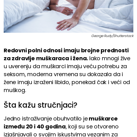
George Rudy/Shutterstock
Redovni polni odnosi imaju brojne prednosti
za zdravlje muškaraca i žena.
Iako mnogi žive
u uverenju da muškarci imaju veću potrebu za
seksom, moderna vremena su dokazala da i
žene imaju izraženi libido, ponekad čak i veći od
muškog.
Šta kažu stručnjaci?
Jedno istraživanje obuhvatilo je
muškarce
između 20 i 40 godina
, koji su se otvoreno
izjašnjavali o svojim iskustvima vezanim za