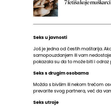
7 fetiša koje muškarci 
Seks u javnosti
Još je jedna od čestih maštarija. Ak
samopouzdanjem ili vam nedostaje a
pokazala su da to može biti i odra
Seks s drugim osobama
Možda s bivšim ili nekom trećom os
prevarite svog partnera, već da vam
Seks utroje