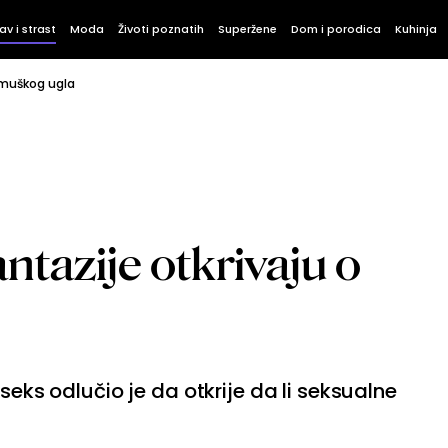
av i strast
Moda
Životi poznatih
Superžene
Dom i porodica
Kuhinja
 muškog ugla
ntazije otkrivaju o
 seks odlučio je da otkrije da li seksualne
.