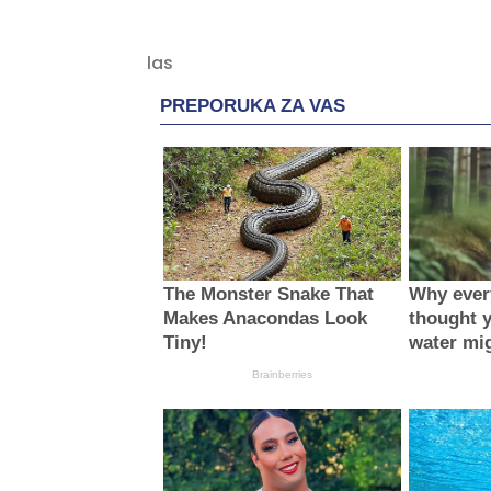
PREPORUKA ZA VAS
The Monster Snake That
Why ever
Makes Anacondas Look
thought 
Tiny!
water mi
Brainberries