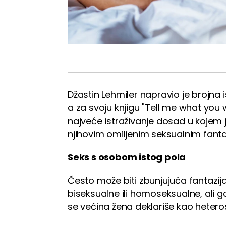
Džastin Lehmiler napravio je brojna i
a za svoju knjigu "Tell me what you w
najveće istraživanje dosad u kojem 
njihovim omiljenim seksualnim fanta
Seks s osobom istog pola
Često može biti zbunjujuća fantazija
biseksualne ili homoseksualne, ali
se većina žena deklariše kao hetero