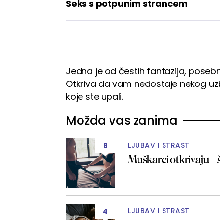
Seks s potpunim strancem
Jedna je od čestih fantazija, posebn
Otkriva da vam nedostaje nekog uzbuđe
koje ste upali.
Možda vas zanima
LJUBAV I STRAST
8
Muškarci otkrivaju – 
LJUBAV I STRAST
4