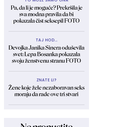
TO MOŽE SAMO ONA
Pa, da li je moguće? Prekršila je
sva modna pravila da bi
pokazala čist seksepil FOTO
TAJ HOD...
Devojka Janika Sinera oduševila
svet: Lepa Bosanka pokazala
svoju ženstvenu stranu FOTO
ZNATE LI?
Žene koje žele nezaboravan seks
moraju da rade ove tri stvari