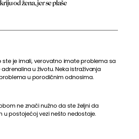
kriju od žena, jer se plaše
o ste je imali, verovatno imate problema sa
drenalina u životu. Neka istraživanja
z problema u porodičnim odnosima.
obom ne znači nužno da ste željni da
 u postojećoj vezi nešto nedostaje.