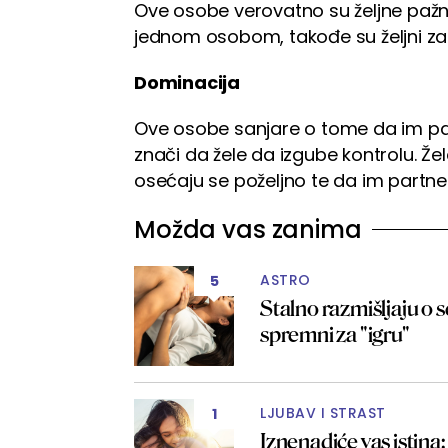
Ove osobe verovatno su željne pažn
jednom osobom, takođe su željni za
Dominacija
Ove osobe sanjare o tome da im par
znači da žele da izgube kontrolu. Ž
osećaju se poželjno te da im partner 
Možda vas zanima
ASTRO
5
Stalno razmišljaju o s
spremni za "igru"
LJUBAV I STRAST
1
Iznenadiće vas istina