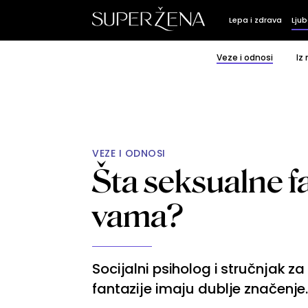
Lepa i zdrava
Ljub
Veze i odnosi
Iz
VEZE I ODNOSI
Šta seksualne fa
vama?
Socijalni psiholog i stručnjak za
fantazije imaju dublje značenje