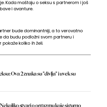
je. Kada maštaju o seksu s partnerom i još
bave i avanture.
tner bude dominantniji, a to verovatno
ele da budu podložni svom partneru i
pokaže koliko ih želi.
eksu: Ova 2 znaka su "divlja" i uvek su
: Nekoliko stvari o orgazmu koje sigurno