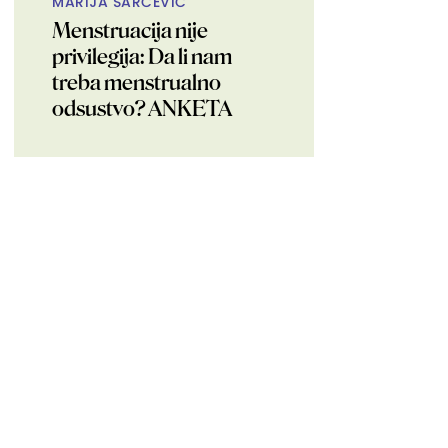
MARIJA ŠARČEVIĆ
Menstruacija nije
privilegija: Da li nam
treba menstrualno
odsustvo? ANKETA