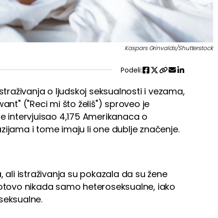
Kaspars Grinvalds/Shutterstock
Podeli:
straživanja o ljudskoj seksualnosti i vezama,
ant" ("Reci mi što želiš") sproveo je
je intervjuisao 4,175 Amerikanaca o
zijama i tome imaju li one dublje značenje.
, ali istraživanja su pokazala da su žene
 gotovo nikada samo heteroseksualne, iako
seksualne.