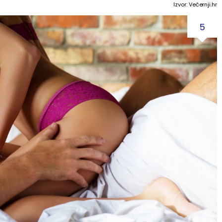
Izvor: Večernji.hr
5