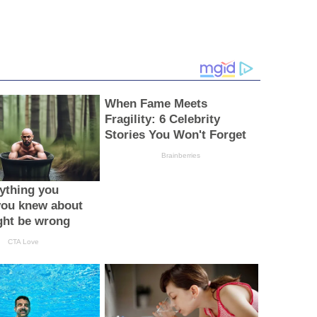
When Fame Meets
Fragility: 6 Celebrity
Stories You Won't Forget
Brainberries
ything you
you knew about
ght be wrong
CTA Love