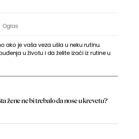
o ako je vaša veza ušla u neku rutinu.
nja u životu i da želite izaći iz rutine u
šta žene ne bi trebalo da nose u krevetu?