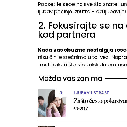
Podsetite sebe na sve što znate i 
ljubav počinje iznutra – od ljubavi p
2. Fokusirajte se na
kod partnera
Kada vas obuzme nostalgija i ose
nisu činile srećnima u toj vezi. Napr
frustriralo ili što ste želeli da promen
Možda vas zanima
LJUBAV I STRAST
3
Zašto često pokazivan
vezu?