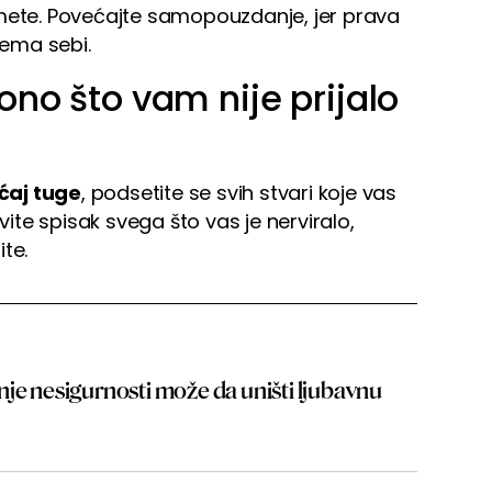
umete. Povećajte samopouzdanje, jer prava
rema sebi.
 ono što vam nije prijalo
ćaj tuge
, podsetite se svih stvari koje vas
avite spisak svega što vas je nerviralo,
ite.
je nesigurnosti može da uništi ljubavnu