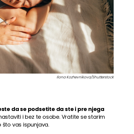
Ilona Kozhevnikova/Shutterstock
este da se podsetite da ste i pre njega
staviti i bez te osobe. Vratite se starim
 što vas ispunjava.