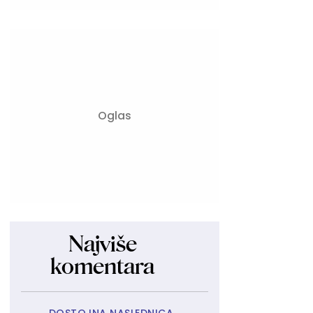
Najviše
komentara