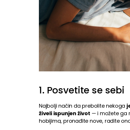
1. Posvetite se sebi
Najbolji način da prebolite nekoga
j
živeli ispunjen život
— i možete ga na
hobijima, pronađite nove, radite ono