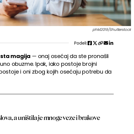
phM2019/Shutterstock
Podeli:
ista magija
— onaj osećaj da ste pronašli
no obuzme. Ipak, iako postoje brojni
u, postoje i oni zbog kojih osećaju potrebu da
lova, a uništila je mnoge veze i brakove