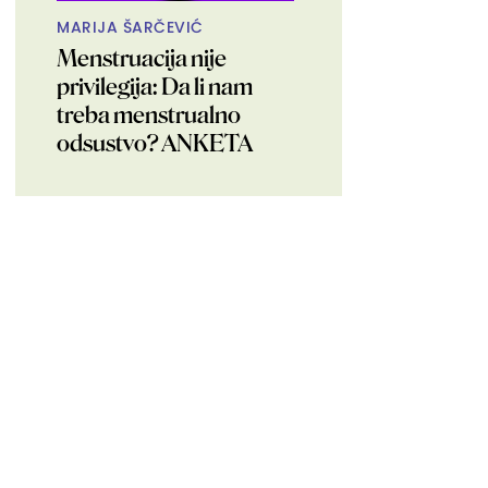
MARIJA ŠARČEVIĆ
Menstruacija nije
privilegija: Da li nam
treba menstrualno
odsustvo? ANKETA