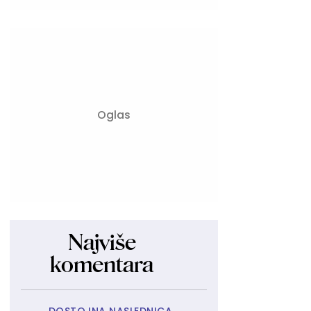
Najviše
komentara