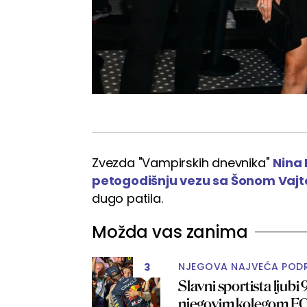
Zvezda "Vampirskih dnevnika"
Nina
petogodišnju vezu sa Šonom Vaj
dugo patila.
Možda vas zanima
NJEGOVA NAJVEĆA POD
3
Slavni sportista ljubi 
njegovim kolegom 