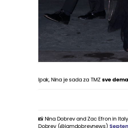
Ipak, Nina je sada za TMZ
sve dema
📸 Nina Dobrev and Zac Efron in Ital
Dobrev (@iamdobrevnews)
Septem