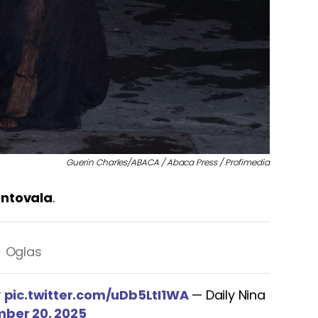
Guerin Charles/ABACA / Abaca Press / Profimedia
ntovala
.
y
pic.twitter.com/uDb5LtI1WA
— Daily Nina
ber 20, 2025