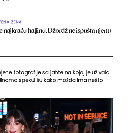
VENA ŽENA
 najkraću haljinu, Džordž ne ispušta njenu
ene fotografije sa jahte na kojoj je uživala
odinama spekulišu kako možda ima nešto