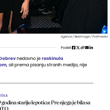
Agence / Bestimage / Profimedia
Podeli:
 Dobrev
nedavno je
raskinula
tom
, ali prema pisanju stranih medija, nije
RŠKA
9 godina stariju lepoticu: Pre njega je bila sa
FOTO