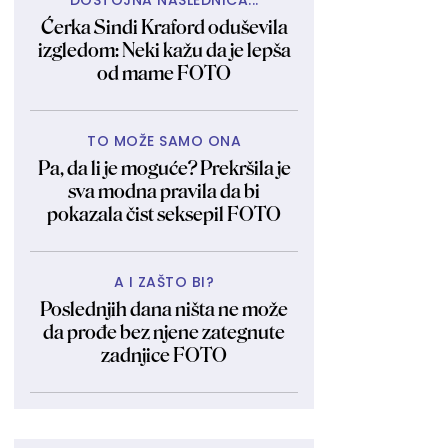
DOSTOJNA NASLEDNICA...
Ćerka Sindi Kraford oduševila
izgledom: Neki kažu da je lepša
od mame FOTO
TO MOŽE SAMO ONA
Pa, da li je moguće? Prekršila je
sva modna pravila da bi
pokazala čist seksepil FOTO
A I ZAŠTO BI?
Poslednjih dana ništa ne može
da prođe bez njene zategnute
zadnjice FOTO