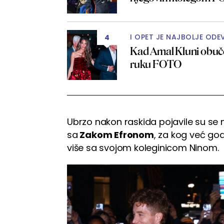
I OPET JE NAJBOLJE ODE
4
Kad Amal Kluni obuče
ruku FOTO
Ubrzo nakon raskida pojavile su se nj
sa
Zakom Efronom
, za kog već g
više sa svojom koleginicom Ninom.