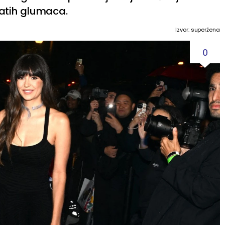
atih glumaca.
Izvor: superžena
0