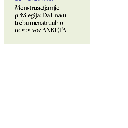
Menstruacija nije
privilegija: Da li nam
treba menstrualno
odsustvo? ANKETA