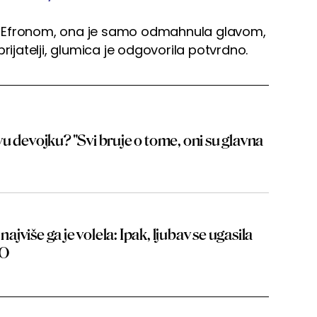
 sa Efronom, ona je samo odmahnula glavom,
e prijatelji, glumica je odgovorila potvrdno.
u devojku? "Svi bruje o tome, oni su glavna
 najviše ga je volela: Ipak, ljubav se ugasila
TO