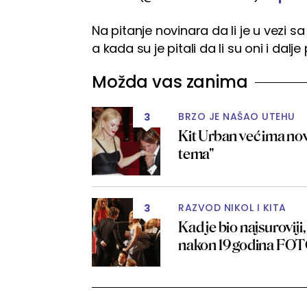
Na pitanje novinara da li je u vezi
a kada su je pitali da li su oni i dalj
Možda vas zanima
BRZO JE NAŠAO UTEHU
3
Kit Urban već ima nov
tema"
RAZVOD NIKOL I KITA
3
Kad je bio najsuroviji,
nakon 19 godina FO