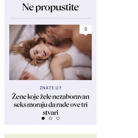
Ne propustite
0
ZNATE LI?
UBIJA KAKO
Žene koje žele nezaboravan
Obukla nikad kr
seks moraju da rade ove tri
fanovima pokaza
stvari
Ljudi su ostali 