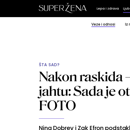
Lepa i zdrava
Ljub
Veze i odnosi
Iz
ŠTA SAD?
Nakon raskida –
jahtu: Sada je otk
FOTO
Nina Dobrev i Zak Efron podstakli