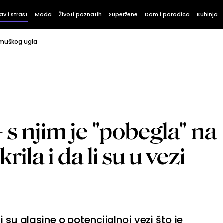
av i strast
Moda
Životi poznatih
Superžene
Dom i porodica
Kuhinja
 muškog ugla
 s njim je "pobegla" na
rila i da li su u vezi
 su glasine o potencijalnoj vezi što je