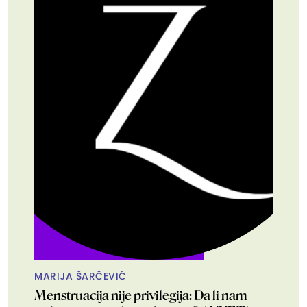
MARIJA ŠARČEVIĆ
Menstruacija nije privilegija: Da li nam