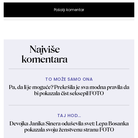
Pošalji komentar
Najviše
komentara
TO MOŽE SAMO ONA
Pa, da li je moguće? Prekršila je sva modna pravila da
bi pokazala čist seksepil FOTO
TAJ HOD...
Devojka Janika Sinera oduševila svet: Lepa Bosanka
pokazala svoju ženstvenu stranu FOTO