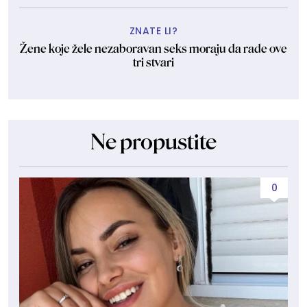
ZNATE LI?
Žene koje žele nezaboravan seks moraju da rade ove
tri stvari
Ne propustite
0