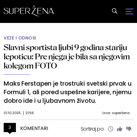
VEZE I ODNOSI
Slavni sportista ljubi 9 godina stariju
lepoticu: Pre njega je bila sa njegovim
kolegom FOTO
Maks Ferstapen je trostruki svetski prvak u
Formuli 1, ali pored uspešne karijere, njemu
dobro ide i u ljubavnom životu.
01.10.2025.
21:56
Izvor: superžena
3
KOMENTARI
Sortiraj po: