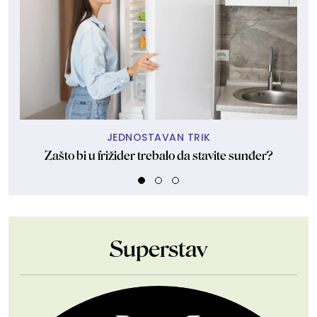
JEDNOSTAVAN TRIK
Zašto bi u frižider trebalo da stavite sunđer?
Sla
Superstav