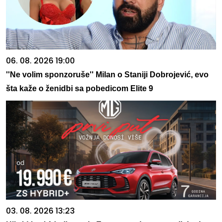
06. 08. 2026 19:00
''Ne volim sponzoruše'' Milan o Staniji Dobrojević, evo
šta kaže o ženidbi sa pobedicom Elite 9
03. 08. 2026 13:23