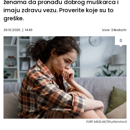
ženama da pronađu dobrog muškarca i
imaju zdravu vezu. Proverite koje su to
greške.
29.10.2025.
14:43
Izvor: 24sata.hr
0
YURII MASLAK/Shutterstock