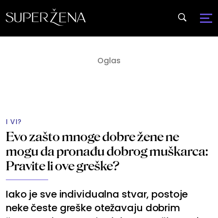
I VI?
Evo zašto mnoge dobre žene ne
mogu da pronađu dobrog muškarca:
Pravite li ove greške?
Iako je sve individualna stvar, postoje
neke česte greške otežavaju dobrim