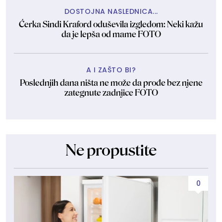
DOSTOJNA NASLEDNICA...
Ćerka Sindi Kraford oduševila izgledom: Neki kažu
da je lepša od mame FOTO
A I ZAŠTO BI?
Poslednjih dana ništa ne može da prođe bez njene
zategnute zadnjice FOTO
Ne propustite
0