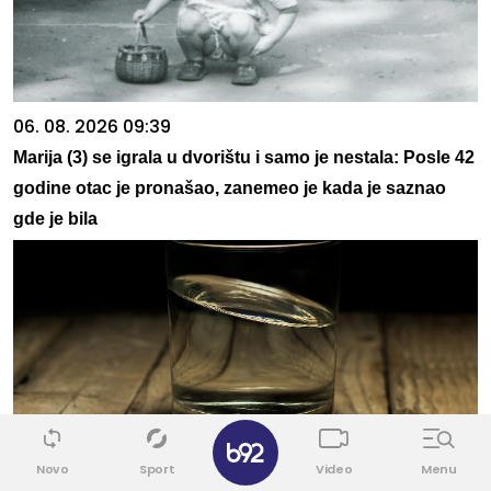
06. 08. 2026 09:39
Marija (3) se igrala u dvorištu i samo je nestala: Posle 42
godine otac je pronašao, zanemeo je kada je saznao
gde je bila
✕
Novo
Sport
Video
Menu
06. 08. 2026 19:00