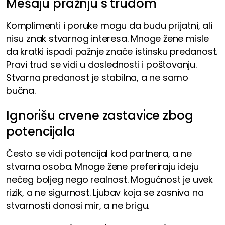
Mešaju pražnju s trudom
Komplimenti i poruke mogu da budu prijatni, ali
nisu znak stvarnog interesa. Mnoge žene misle
da kratki ispadi pažnje znače istinsku predanost.
Pravi trud se vidi u doslednosti i poštovanju.
Stvarna predanost je stabilna, a ne samo
bučna.
Ignorišu crvene zastavice zbog
potencijala
Često se vidi potencijal kod partnera, a ne
stvarna osoba. Mnoge žene preferiraju ideju
nečeg boljeg nego realnost. Mogućnost je uvek
rizik, a ne sigurnost. Ljubav koja se zasniva na
stvarnosti donosi mir, a ne brigu.