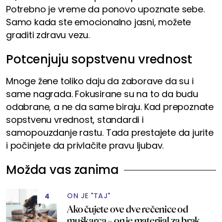
Potrebno je vreme da ponovo upoznate sebe.
Samo kada ste emocionalno jasni, možete
graditi zdravu vezu.
Potcenjuju sopstvenu vrednost
Mnoge žene toliko daju da zaborave da su i
same nagrada. Fokusirane su na to da budu
odabrane, a ne da same biraju. Kad prepoznate
sopstvenu vrednost, standardi i
samopouzdanje rastu. Tada prestajete da jurite
i počinjete da privlačite pravu ljubav.
Možda vas zanima
ON JE "TAJ"
4
Ako čujete ove dve rečenice od
muškarca – on je materijal za brak