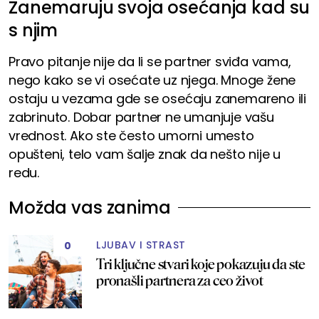
Zanemaruju svoja osećanja kad su
s njim
Pravo pitanje nije da li se partner sviđa vama,
nego kako se vi osećate uz njega. Mnoge žene
ostaju u vezama gde se osećaju zanemareno ili
zabrinuto. Dobar partner ne umanjuje vašu
vrednost. Ako ste često umorni umesto
opušteni, telo vam šalje znak da nešto nije u
redu.
Možda vas zanima
LJUBAV I STRAST
0
Tri ključne stvari koje pokazuju da ste
pronašli partnera za ceo život