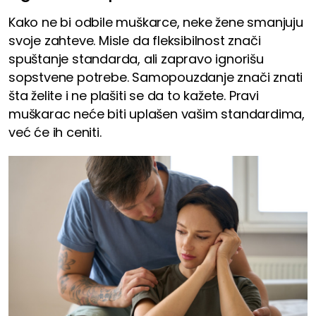
Kako ne bi odbile muškarce, neke žene smanjuju
svoje zahteve. Misle da fleksibilnost znači
spuštanje standarda, ali zapravo ignorišu
sopstvene potrebe. Samopouzdanje znači znati
šta želite i ne plašiti se da to kažete. Pravi
muškarac neće biti uplašen vašim standardima,
već će ih ceniti.