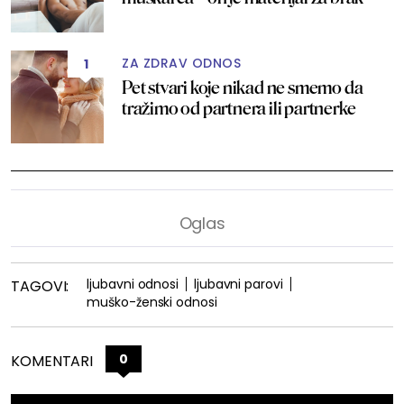
ZA ZDRAV ODNOS
1
Pet stvari koje nikad ne smemo da
tražimo od partnera ili partnerke
ljubavni odnosi
ljubavni parovi
TAGOVI:
muško-ženski odnosi
0
KOMENTARI