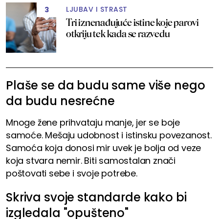
LJUBAV I STRAST
3
Tri iznenađujuće istine koje parovi
otkriju tek kada se razvedu
Plaše se da budu same više nego
da budu nesrećne
Mnoge žene prihvataju manje, jer se boje
samoće. Mešaju udobnost i istinsku povezanost.
Samoća koja donosi mir uvek je bolja od veze
koja stvara nemir. Biti samostalan znači
poštovati sebe i svoje potrebe.
Skriva svoje standarde kako bi
izgledala "opušteno"