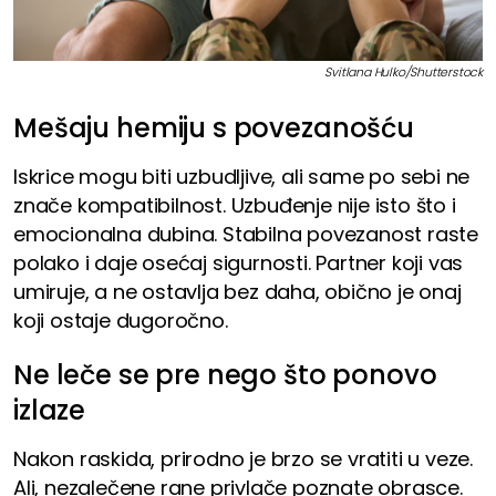
Svitlana Hulko/Shutterstock
Mešaju hemiju s povezanošću
Iskrice mogu biti uzbudljive, ali same po sebi ne
znače kompatibilnost. Uzbuđenje nije isto što i
emocionalna dubina. Stabilna povezanost raste
polako i daje osećaj sigurnosti. Partner koji vas
umiruje, a ne ostavlja bez daha, obično je onaj
koji ostaje dugoročno.
Ne leče se pre nego što ponovo
izlaze
Nakon raskida, prirodno je brzo se vratiti u veze.
Ali, nezalečene rane privlače poznate obrasce.