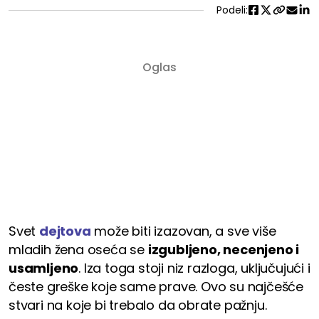
Podeli:
Svet
dejtova
može biti izazovan, a sve više
mladih žena oseća se
izgubljeno, necenjeno i
usamljeno
. Iza toga stoji niz razloga, uključujući i
česte greške koje same prave. Ovo su najčešće
stvari na koje bi trebalo da obrate pažnju.