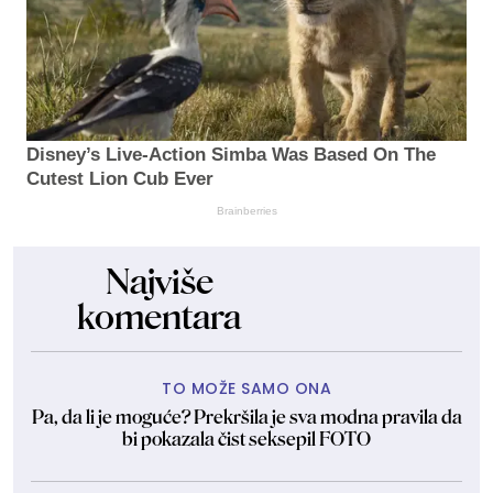
Disney’s Live-Action Simba Was Based On The
Cutest Lion Cub Ever
Brainberries
Najviše
komentara
TO MOŽE SAMO ONA
Pa, da li je moguće? Prekršila je sva modna pravila da
bi pokazala čist seksepil FOTO