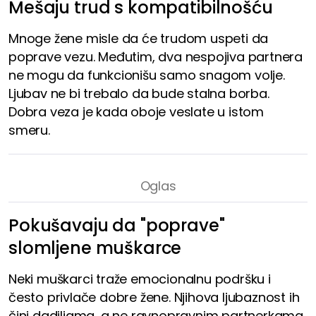
Mešaju trud s kompatibilnošću
Mnoge žene misle da će trudom uspeti da
poprave vezu. Međutim, dva nespojiva partnera
ne mogu da funkcionišu samo snagom volje.
Ljubav ne bi trebalo da bude stalna borba.
Dobra veza je kada oboje veslate u istom
smeru.
Pokušavaju da "poprave"
slomljene muškarce
Neki muškarci traže emocionalnu podršku i
često privlače dobre žene. Njihova ljubaznost ih
čini dadiljama, a ne ravnopravnim partnerkama.