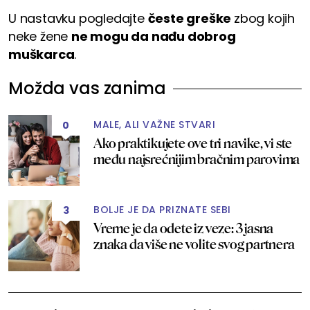
U nastavku pogledajte
česte greške
zbog kojih
neke žene
ne mogu da nađu dobrog
muškarca
.
Možda vas zanima
MALE, ALI VAŽNE STVARI
0
Ako praktikujete ove tri navike, vi ste
među najsrećnijim bračnim parovima
BOLJE JE DA PRIZNATE SEBI
3
Vreme je da odete iz veze: 3 jasna
znaka da više ne volite svog partnera