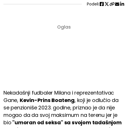
Podeli:
Nekadašnji fudbaler Milana i reprezentativac
Gane,
Kevin-Prins Boateng
, koji je odlučio da
se penzioniše 2023. godine, priznao je da nije
mogao da da svoj maksimum na terenu jer
je
bio
"umoran od seksa" sa svojom tadašnjom