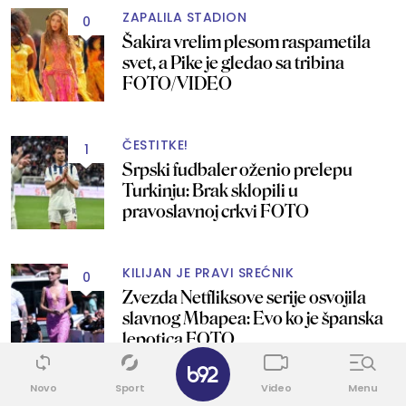
ZAPALILA STADION
0
Šakira vrelim plesom raspametila
svet, a Pike je gledao sa tribina
FOTO/VIDEO
ČESTITKE!
1
Srpski fudbaler oženio prelepu
Turkinju: Brak sklopili u
pravoslavnoj crkvi FOTO
KILIJAN JE PRAVI SREĆNIK
0
Zvezda Netfliksove serije osvojila
slavnog Mbapea: Evo ko je španska
lepotica FOTO
✕
Novo
Sport
Video
Menu
PRVO PLAVUŠA, SAD CRNKA?
0