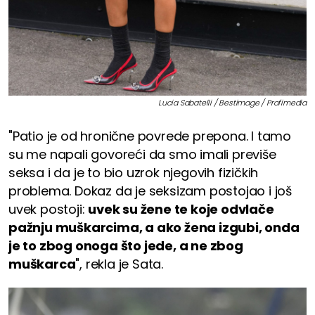
Lucia Sabatelli / Bestimage / Profimedia
"Patio je od hronične povrede prepona. I tamo
su me napali govoreći da smo imali previše
seksa i da je to bio uzrok njegovih fizičkih
problema. Dokaz da je seksizam postojao i još
uvek postoji:
uvek su žene te koje odvlače
pažnju muškarcima, a ako žena izgubi, onda
je to zbog onoga što jede, a ne zbog
muškarca
", rekla je Sata.