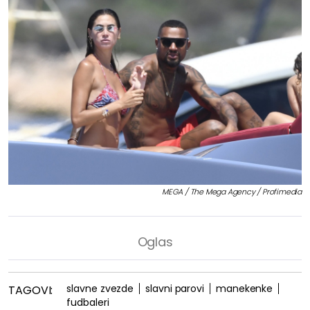
MEGA / The Mega Agency / Profimedia
slavne zvezde
slavni parovi
manekenke
TAGOVI:
fudbaleri