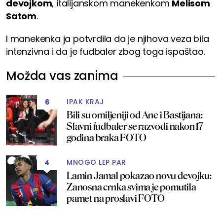
devojkom
, italijanskom manekenkom
Melisom
Satom
.
I manekenka ja potvrdila da je njihova veza bila
intenzivna i da je fudbaler zbog toga ispaštao.
Možda vas zanima
IPAK KRAJ
6
Bili su omiljeniji od Ane i Bastijana:
Slavni fudbaler se razvodi nakon 17
godina braka FOTO
MNOGO LEP PAR
4
Lamin Jamal pokazao novu devojku:
Zanosna crnka svima je pomutila
pamet na proslavi FOTO