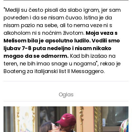
"Mediji su često pisali da slabo igram, jer sam
povređen i da se nisam čuvao. Istina je da
nisam pazio na sebe, ali to nema veze ni s
alkoholom ni s noćnim životom.
Moja veza s
Melisom bila je apsolutno ludilo. Vodili smo
ljubav 7-8 puta nedeljno i nisam nikako
mogao da se odmorrm.
Kad bih izašao na
teren, ne bih imao snage u nogama", rekao je
Boateng za italijanski list Il Messaggero.