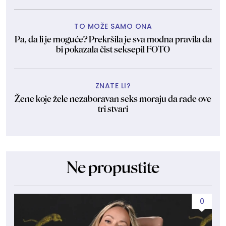
TO MOŽE SAMO ONA
Pa, da li je moguće? Prekršila je sva modna pravila da
bi pokazala čist seksepil FOTO
ZNATE LI?
Žene koje žele nezaboravan seks moraju da rade ove
tri stvari
Ne propustite
0