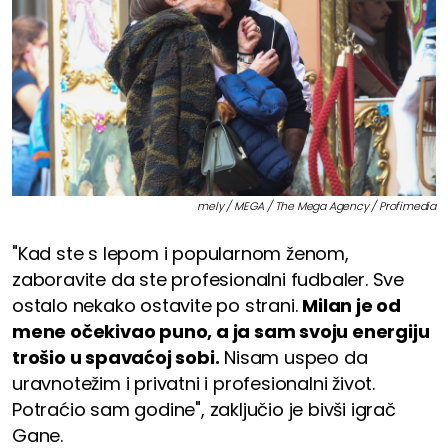
mely / MEGA / The Mega Agency / Profimedia
"Kad ste s lepom i popularnom ženom,
zaboravite da ste profesionalni fudbaler. Sve
ostalo nekako ostavite po strani.
Milan je od
mene očekivao puno, a ja sam svoju energiju
trošio u spavaćoj sobi.
Nisam uspeo da
uravnotežim i privatni i profesionalni život.
Potraćio sam godine", zaključio je bivši igrač
Gane.