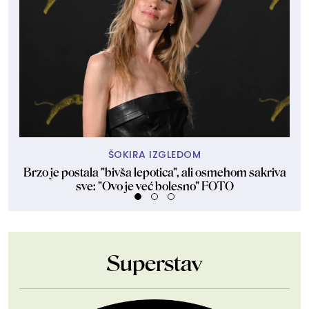
ŠOKIRA IZGLEDOM
Brzo je postala "bivša lepotica", ali osmehom sakriva
Rik
sve: "Ovo je već bolesno" FOTO
Superstav