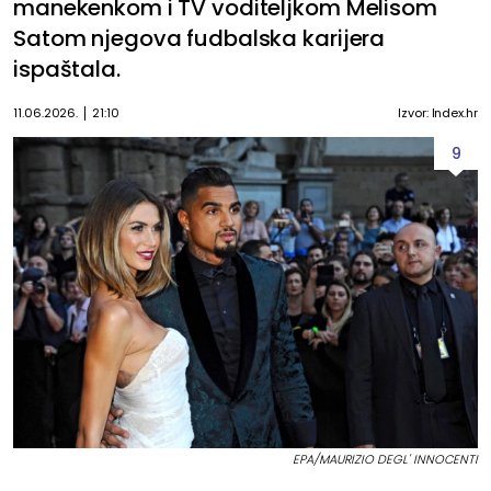
manekenkom i TV voditeljkom Melisom
Satom njegova fudbalska karijera
ispaštala.
11.06.2026.
21:10
Izvor: Index.hr
9
EPA/MAURIZIO DEGL' INNOCENTI