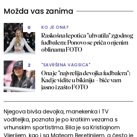
Možda vas zanima
KO JE ONA?
0
Raskošna lepotica "uhvatila" zgodnog
fudbalera: Ponovo se priča o njenim
oblinama FOTO
"SAVRŠENA VAGSICA"
2
Ona je "najvrelija devojka fudbalera":
Kad je vidite u bikiniju – biće vam
jasno i zašto FOTO
Njegova bivša devojka, manekenka i TV
voditeljka, poznata je po kratkim vezama s
vrhunskim sportistima. Bila je sa Kristiajnom
Vijerijem, kao i sa Mateom Beretinijem, a često je