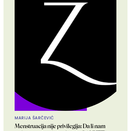
MARIJA ŠARČEVIĆ
Menstruacija nije privilegija: Da li nam