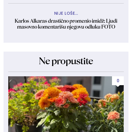
NIJE LOŠE...
Karlos Alkaras drastično promenio imidž: Ljudi
masovno komentarišu njegovu odluku FOTO
Ne propustite
0