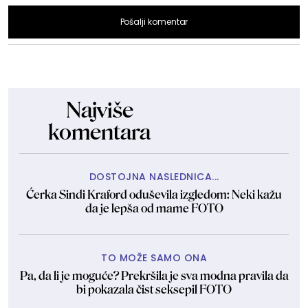
Pošalji komentar
Najviše
komentara
DOSTOJNA NASLEDNICA...
Ćerka Sindi Kraford oduševila izgledom: Neki kažu
da je lepša od mame FOTO
TO MOŽE SAMO ONA
Pa, da li je moguće? Prekršila je sva modna pravila da
bi pokazala čist seksepil FOTO