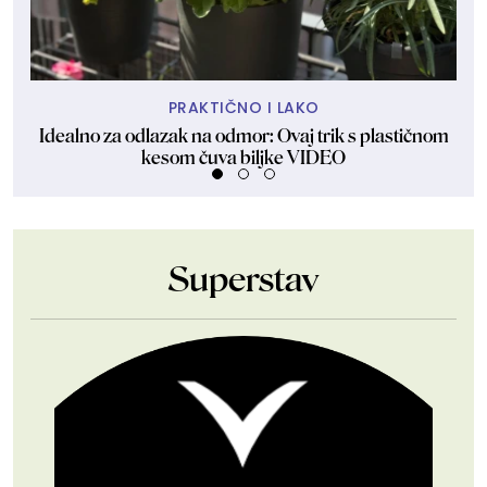
PRAKTIČNO I LAKO
Idealno za odlazak na odmor: Ovaj trik s plastičnom
Ma
kesom čuva biljke VIDEO
Superstav