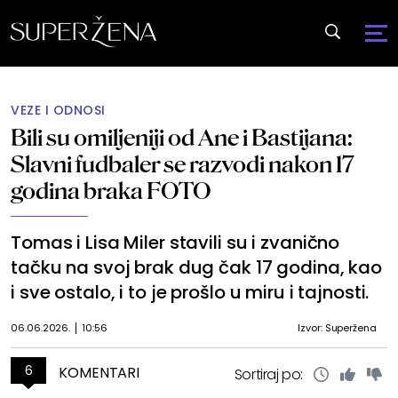
VEZE I ODNOSI
Bili su omiljeniji od Ane i Bastijana:
Slavni fudbaler se razvodi nakon 17
godina braka FOTO
Tomas i Lisa Miler stavili su i zvanično
tačku na svoj brak dug čak 17 godina, kao
i sve ostalo, i to je prošlo u miru i tajnosti.
06.06.2026.
10:56
Izvor: Superžena
6
KOMENTARI
Sortiraj po: