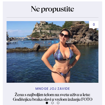
Ne propustite
0
MNOGE JOJ ZAVIDE
Žena s najboljim telom na svetu uživa u letu:
Tr
Godišnjicu braka slavi u vrelom izdanju FOTO