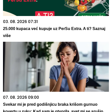
03. 08. 2026 07:31
25.000 kupaca već kupuje uz PerSu Extra. A ti? Saznaj
više
07. 08. 2026 09:00
Svekar mi je pred godišnjicu braka krišom gurnuo
kovertu u ruku: Kad sam je otvorila, svet mi se srušio