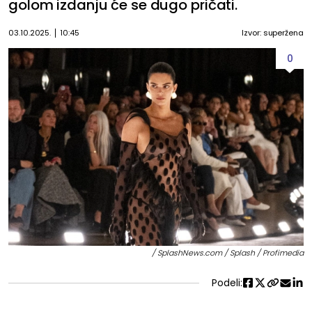
golom izdanju će se dugo pričati.
03.10.2025.
10:45
Izvor: superžena
0
/ SplashNews.com / Splash / Profimedia
Podeli: