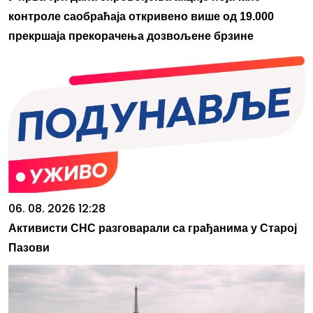
контроле саобраћаја откривено више од 19.000
прекршаја прекорачења дозвољене брзине
06. 08. 2026 12:28
Активисти СНС разговарали са грађанима у Старој
Пазови