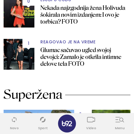
0
Nekada najzgodnija žena Holivuda
šokirala novim izdanjem: I ovo je
torbica? FOTO
REAGOVAO JE NA VREME
1
Glumac sačuvao ugled svojoj
devojci: Zamalo je otkrila intimne
delove tela FOTO
Superžena
0
✕
Novo
Sport
Video
Menu