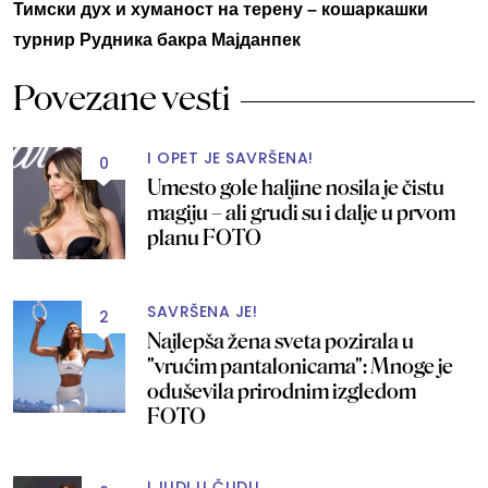
Тимски дух и хуманост на терену – кошаркашки
турнир Рудника бакра Мајданпек
Povezane vesti
I OPET JE SAVRŠENA!
0
Umesto gole haljine nosila je čistu
magiju – ali grudi su i dalje u prvom
planu FOTO
SAVRŠENA JE!
2
Najlepša žena sveta pozirala u
"vrućim pantalonicama": Mnoge je
oduševila prirodnim izgledom
FOTO
LJUDI U ČUDU