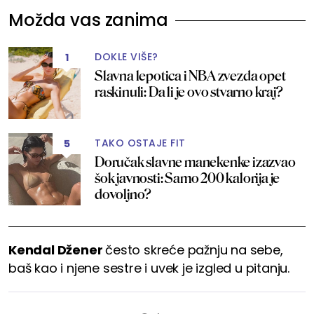
Možda vas zanima
DOKLE VIŠE?
1
Slavna lepotica i NBA zvezda opet
raskinuli: Da li je ovo stvarno kraj?
TAKO OSTAJE FIT
5
Doručak slavne manekenke izazvao
šok javnosti: Samo 200 kalorija je
dovoljno?
Kendal Džener
često skreće pažnju na sebe,
baš kao i njene sestre i uvek je izgled u pitanju.