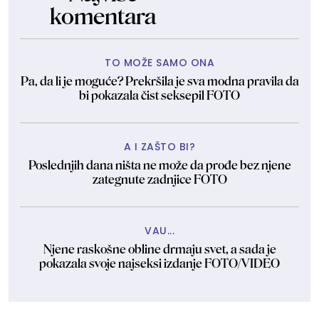
komentara
TO MOŽE SAMO ONA
Pa, da li je moguće? Prekršila je sva modna pravila da
bi pokazala čist seksepil FOTO
A I ZAŠTO BI?
Poslednjih dana ništa ne može da prođe bez njene
zategnute zadnjice FOTO
VAU...
Njene raskošne obline drmaju svet, a sada je
pokazala svoje najseksi izdanje FOTO/VIDEO