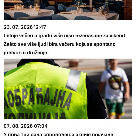
23. 07. 2026 12:47
Letnje večeri u gradu više nisu rezervisane za vikend:
Zašto sve više ljudi bira večeru koja se spontano
pretvori u druženje
07. 08. 2026 07:04
У прва три дана спровођења акције појачане