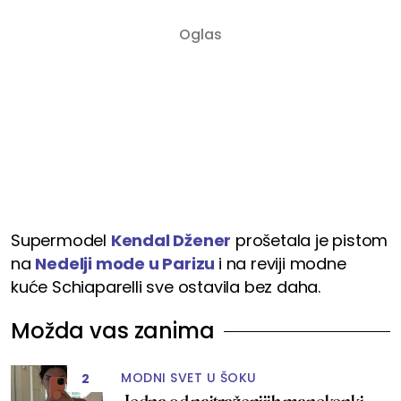
Supermodel
Kendal Džener
prošetala je pistom
na
Nedelji mode u Parizu
i na reviji modne
kuće Schiaparelli sve ostavila bez daha.
Možda vas zanima
MODNI SVET U ŠOKU
2