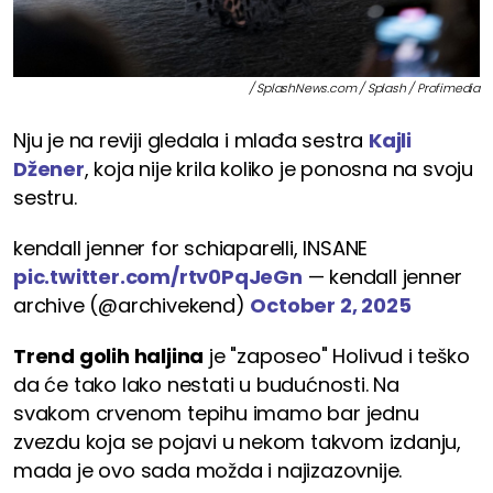
/ SplashNews.com / Splash / Profimedia
Nju je na reviji gledala i mlađa sestra
Kajli
Džener
, koja nije krila koliko je ponosna na svoju
sestru.
kendall jenner for schiaparelli, INSANE
pic.twitter.com/rtv0PqJeGn
— kendall jenner
archive (@archivekend)
October 2, 2025
Trend golih haljina
je "zaposeo" Holivud i teško
da će tako lako nestati u budućnosti. Na
svakom crvenom tepihu imamo bar jednu
zvezdu koja se pojavi u nekom takvom izdanju,
mada je ovo sada možda i najizazovnije.