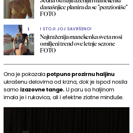
Jedna od najtraženijih manekenki
današnjice planira da se "penzioniše"
FOTO
I STOJI JOJ SAVRŠENO!
1
Najtraženija manekenka sveta nosi
omiljeni trend ove letnje sezone
FOTO
Ona je pokazala
potpuno prozirnu haljinu
ukrašenu delovima od krzna, dok je ispod nosila
samo
izazovne tange.
U paru sa haljinom
imala je i rukavica, ali i efektne zlatne minđuše.