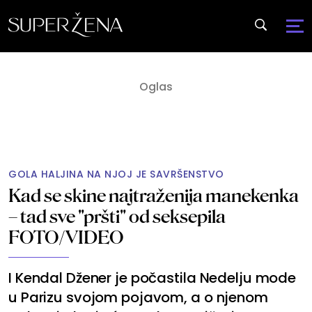
GOLA HALJINA NA NJOJ JE SAVRŠENSTVO
Kad se skine najtraženija manekenka
– tad sve "pršti" od seksepila
FOTO/VIDEO
I Kendal Džener je počastila Nedelju mode
u Parizu svojom pojavom, a o njenom