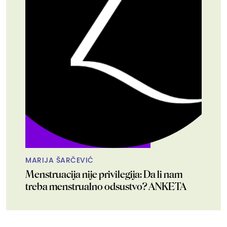
MARIJA ŠARČEVIĆ
Menstruacija nije privilegija: Da li nam
treba menstrualno odsustvo? ANKETA