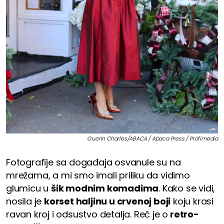
Guerin Charles/ABACA / Abaca Press / Profimedia
Fotografije sa događaja osvanule su na
mrežama, a mi smo imali priliku da vidimo
glumicu u
šik modnim komadima
. Kako se vidi,
nosila je
korset haljinu u crvenoj boji
koju krasi
ravan kroj i odsustvo detalja. Reč je o
retro-