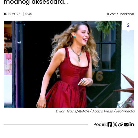
modnog aksesoara...
10.12.2025.
9:49
Izvor: superžena
2
Dylan Travis/ABACA / Abaca Press / Profimedia
Podeli: