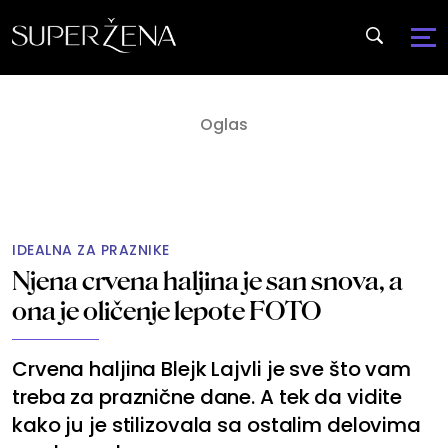
IDEALNA ZA PRAZNIKE
Njena crvena haljina je san snova, a
ona je oličenje lepote FOTO
Crvena haljina Blejk Lajvli je sve što vam
treba za praznične dane. A tek da vidite
kako ju je stilizovala sa ostalim delovima