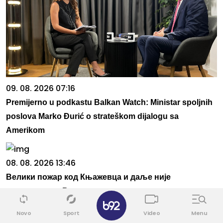
09. 08. 2026 07:16
Premijerno u podkastu Balkan Watch: Ministar spoljnih
poslova Marko Đurić o strateškom dijalogu sa
Amerikom
08. 08. 2026 13:46
Велики пожар код Књажевца и даље није
локализован: Ватрогасци непрекидно на терену
✕
Povezane vesti
Novo
Sport
Video
Menu