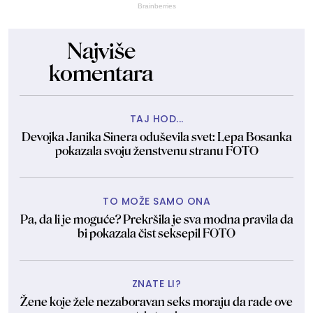
Brainberries
Najviše
komentara
TAJ HOD...
Devojka Janika Sinera oduševila svet: Lepa Bosanka
pokazala svoju ženstvenu stranu FOTO
TO MOŽE SAMO ONA
Pa, da li je moguće? Prekršila je sva modna pravila da
bi pokazala čist seksepil FOTO
ZNATE LI?
Žene koje žele nezaboravan seks moraju da rade ove