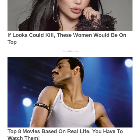
If Looks Could Kill, These Women Would Be On
Top
Brainberries
Top 8 Movies Based On Real Life. You Have To
Watch Them!