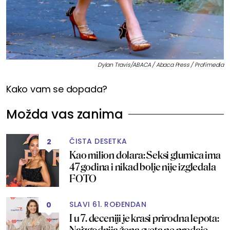
Dylan Travis/ABACA / Abaca Press / Profimedia
Kako vam se dopada?
Možda vas zanima
ČISTA DESETKA
2
Kao milion dolara: Seksi glumica ima
47 godina i nikad bolje nije izgledala
FOTO
SLAVI 61. ROĐENDAN
0
I u 7. deceniji je krasi prirodna lepota:
Najzgodnija žena sveta ne predaje