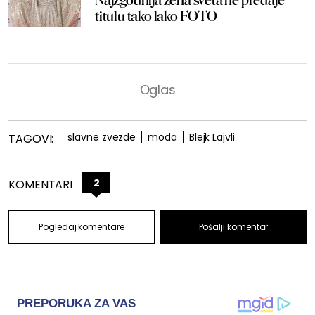
titulu tako lako FOTO
slavne zvezde
moda
Blejk Lajvli
TAGOVI:
2
KOMENTARI
Pogledaj komentare
Pošalji komentar
PREPORUKA ZA VAS