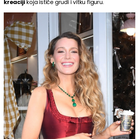
kreaciji
koja ističe grudi i vitku figuru.