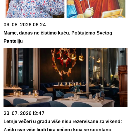
09. 08. 2026 06:24
Mame, danas ne čistimo kuću. Poštujemo Svetog
Panteliju
23. 07. 2026 12:47
Letnje večeri u gradu više nisu rezervisane za vikend:
Zašto sve više ljudi bira večeru koja se spontano