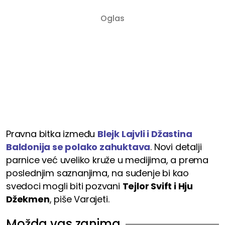
Pravna bitka između
Blejk Lajvli i Džastina
Baldonija se polako zahuktava
. Novi detalji
parnice već uveliko kruže u medijima, a prema
poslednjim saznanjima, na suđenje bi kao
svedoci mogli biti pozvani
Tejlor Svift i Hju
Džekmen
, piše Varajeti.
Možda vas zanima