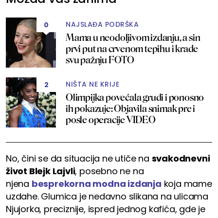
NAJSLAĐA PODRŠKA
0
Mama u neodoljivom izdanju, a sin
prvi put na crvenom tepihu i krade
svu pažnju FOTO
NIŠTA NE KRIJE
2
Olimpijka povećala grudi i ponosno
ih pokazuje: Objavila snimak pre i
posle operacije VIDEO
No, čini se da situacija ne utiče na
svakodnevni
život Blejk Lajvli
, posebno ne na
njena
besprekorna modna izdanja
koja mame
uzdahe. Glumica je nedavno slikana na ulicama
Njujorka, preciznije, ispred jednog kafića, gde je