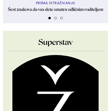
PREMA ISTRAŽIVANJU
Šest znakova da vas dete smatra odličnim roditeljem
Ako
Superstav