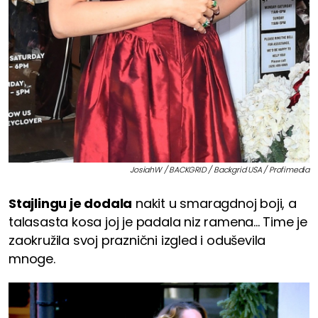
JosiahW / BACKGRID / Backgrid USA / Profimedia
Stajlingu je dodala
nakit u smaragdnoj boji, a
talasasta kosa joj je padala niz ramena... Time je
zaokružila svoj praznični izgled i oduševila
mnoge.