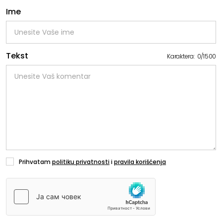
Ime
Tekst
Karaktera:
0
/
1500
Prihvatam
politiku privatnosti
i
pravila korišćenja