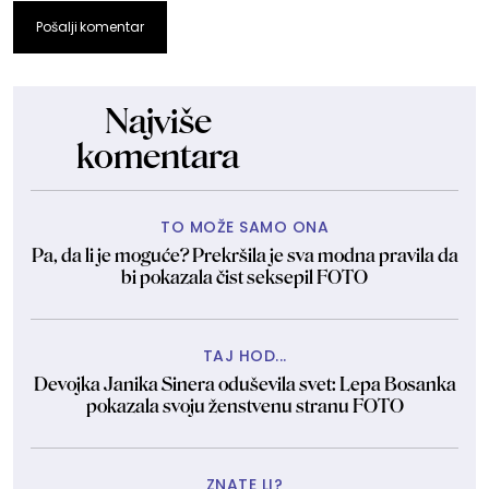
Pošalji komentar
Najviše
komentara
TO MOŽE SAMO ONA
Pa, da li je moguće? Prekršila je sva modna pravila da
bi pokazala čist seksepil FOTO
TAJ HOD...
Devojka Janika Sinera oduševila svet: Lepa Bosanka
pokazala svoju ženstvenu stranu FOTO
ZNATE LI?