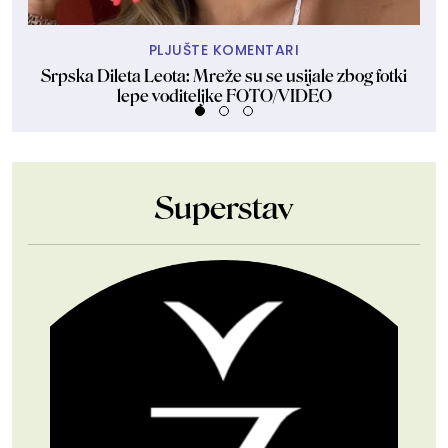
PLJUŠTE KOMENTARI
Srpska Dileta Leota: Mreže su se usijale zbog fotki
Sk
lepe voditeljke FOTO/VIDEO
Superstav