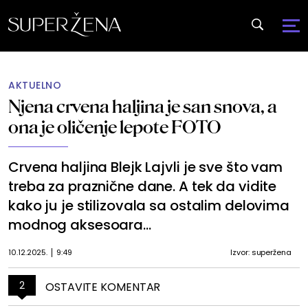
AKTUELNO
Njena crvena haljina je san snova, a
ona je oličenje lepote FOTO
Crvena haljina Blejk Lajvli je sve što vam
treba za praznične dane. A tek da vidite
kako ju je stilizovala sa ostalim delovima
modnog aksesoara...
10.12.2025.
9:49
Izvor: superžena
2
OSTAVITE KOMENTAR