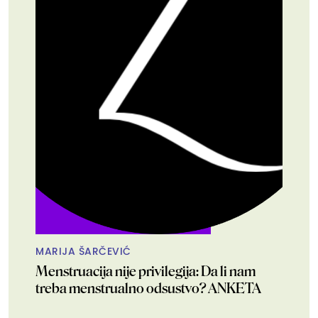
MARIJA ŠARČEVIĆ
Menstruacija nije privilegija: Da li nam
treba menstrualno odsustvo? ANKETA