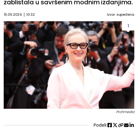
zablistala u savršenim modnim izdanjima.
15.05.2024.
10:32
Izvor: superžena
1
Profimedia
Podeli: