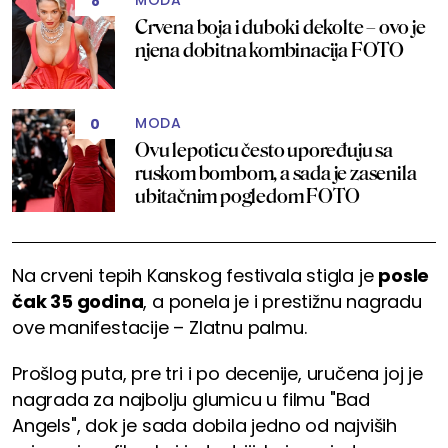
MODA
8
Crvena boja i duboki dekolte – ovo je
njena dobitna kombinacija FOTO
MODA
0
Ovu lepoticu često upoređuju sa
ruskom bombom, a sada je zasenila
ubitačnim pogledom FOTO
Na crveni tepih Kanskog festivala stigla je
posle
čak 35 godina
, a ponela je i prestižnu nagradu
ove manifestacije – Zlatnu palmu.
Prošlog puta, pre tri i po decenije, uručena joj je
nagrada za najbolju glumicu u filmu "Bad
Angels", dok je sada dobila jedno od najviših