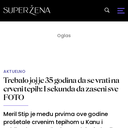
AKTUELNO
Trebalo joj je 35 godina da se vrati na
crveni tepih: I sekunda da zaseni sve
FOTO
Meril Stip je među prvima ove godine
prošetale crvenim tepihom u Kanu i