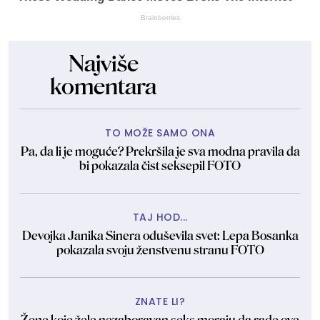
Brainberries
Najviše
komentara
TO MOŽE SAMO ONA
Pa, da li je moguće? Prekršila je sva modna pravila da
bi pokazala čist seksepil FOTO
TAJ HOD...
Devojka Janika Sinera oduševila svet: Lepa Bosanka
pokazala svoju ženstvenu stranu FOTO
ZNATE LI?