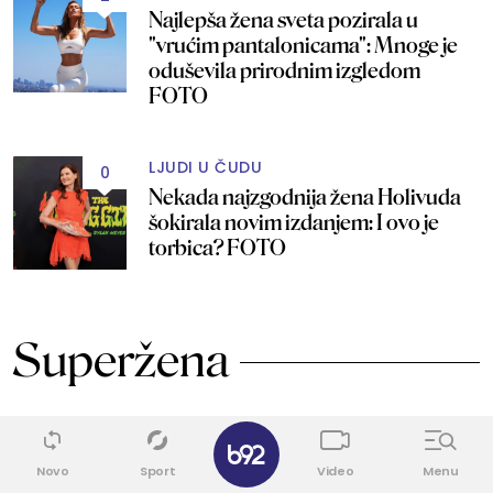
Najlepša žena sveta pozirala u
"vrućim pantalonicama": Mnoge je
oduševila prirodnim izgledom
FOTO
LJUDI U ČUDU
0
Nekada najzgodnija žena Holivuda
šokirala novim izdanjem: I ovo je
torbica? FOTO
Superžena
0
✕
Novo
Sport
Video
Menu