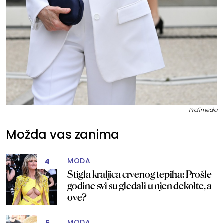
Profimedia
Možda vas zanima
MODA
4
Stigla kraljica crvenog tepiha: Prošle
godine svi su gledali u njen dekolte, a
ove?
MODA
6