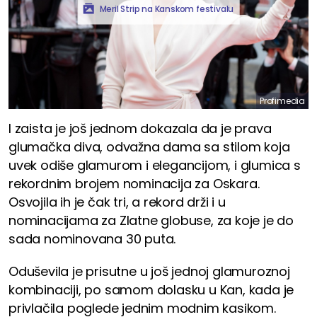
Meril Strip na Kanskom festivalu
Profimedia
I zaista je još jednom dokazala da je prava
glumačka diva, odvažna dama sa stilom koja
uvek odiše glamurom i elegancijom, i glumica s
rekordnim brojem nominacija za Oskara.
Osvojila ih je čak tri, a rekord drži i u
nominacijama za Zlatne globuse, za koje je do
sada nominovana 30 puta.
Oduševila je prisutne u još jednoj glamuroznoj
kombinaciji, po samom dolasku u Kan, kada je
privlačila poglede jednim modnim kasikom.