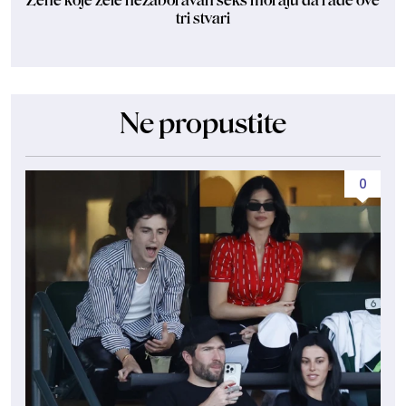
Žene koje žele nezaboravan seks moraju da rade ove
tri stvari
Ne propustite
0