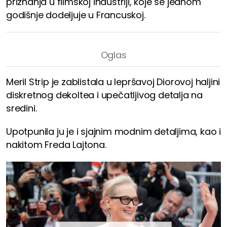
priznanja u filmskoj industriji, koje se jednom
godišnje dodeljuje u Francuskoj.
Meril Strip je zablistala u lepršavoj Diorovoj haljini
diskretnog dekoltea i upečatljivog detalja na
sredini.
Upotpunila ju je i sjajnim modnim detaljima, kao i
nakitom Freda Lajtona.