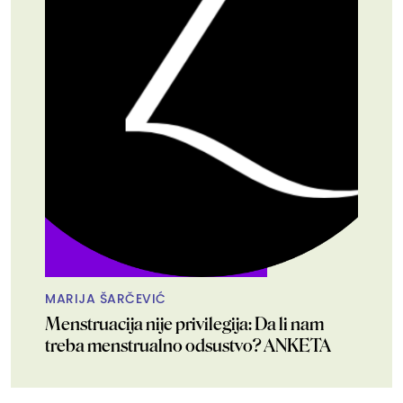
MARIJA ŠARČEVIĆ
Menstruacija nije privilegija: Da li nam
treba menstrualno odsustvo? ANKETA