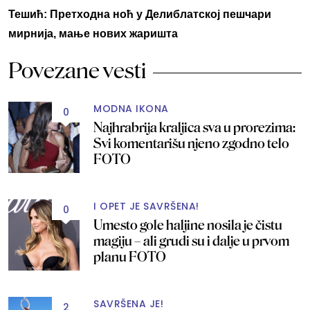
Тешић: Претходна ноћ у Делиблатској пешчари
мирнија, мање нових жаришта
Povezane vesti
MODNA IKONA
0
Najhrabrija kraljica sva u prorezima:
Svi komentarišu njeno zgodno telo
FOTO
I OPET JE SAVRŠENA!
0
Umesto gole haljine nosila je čistu
magiju – ali grudi su i dalje u prvom
planu FOTO
SAVRŠENA JE!
2