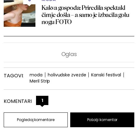
Kakva gospođa: Priredila spektakl
čim je došla – a samo je izbacila golu
nogu FOTO
moda
holivudske zvezde
Kanski festival
TAGOVI:
Meril Strip
1
KOMENTARI
Pogledaj komentare
Pošalji komentar