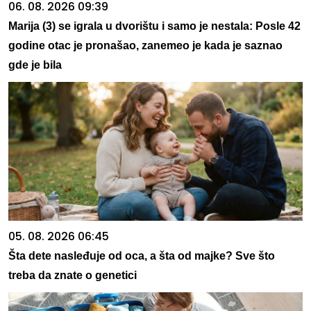
06. 08. 2026 09:39
Marija (3) se igrala u dvorištu i samo je nestala: Posle 42
godine otac je pronašao, zanemeo je kada je saznao
gde je bila
05. 08. 2026 06:45
Šta dete nasleđuje od oca, a šta od majke? Sve što
treba da znate o genetici