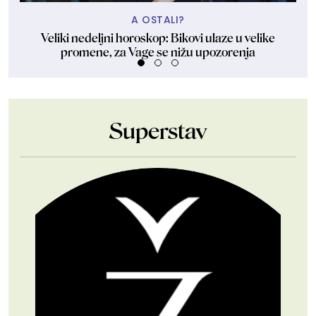
A OSTALI?
Veliki nedeljni horoskop: Bikovi ulaze u velike
Za
promene, za Vage se nižu upozorenja
Superstav