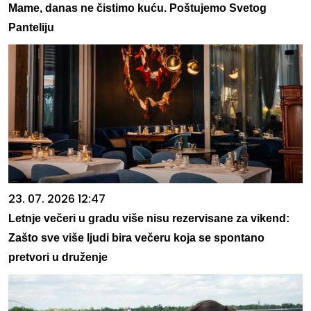
Mame, danas ne čistimo kuću. Poštujemo Svetog
Panteliju
23. 07. 2026 12:47
Letnje večeri u gradu više nisu rezervisane za vikend:
Zašto sve više ljudi bira večeru koja se spontano
pretvori u druženje