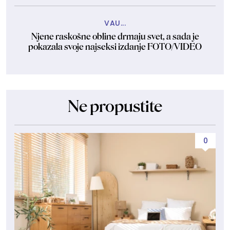
VAU...
Njene raskošne obline drmaju svet, a sada je
pokazala svoje najseksi izdanje FOTO/VIDEO
Ne propustite
0