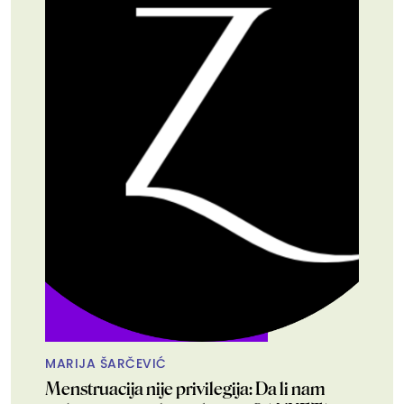
MARIJA ŠARČEVIĆ
Menstruacija nije privilegija: Da li nam