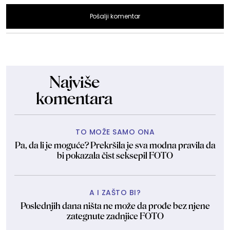
Pošalji komentar
Najviše
komentara
TO MOŽE SAMO ONA
Pa, da li je moguće? Prekršila je sva modna pravila da
bi pokazala čist seksepil FOTO
A I ZAŠTO BI?
Poslednjih dana ništa ne može da prođe bez njene
zategnute zadnjice FOTO