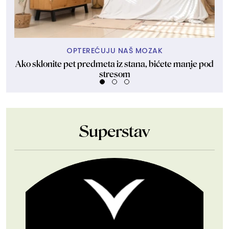
OPTEREĆUJU NAŠ MOZAK
Ako sklonite pet predmeta iz stana, bićete manje pod
Ha
stresom
Superstav