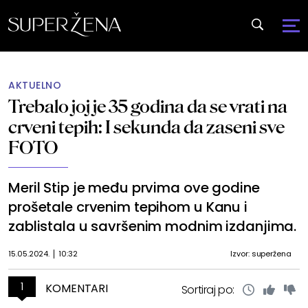
AKTUELNO
Trebalo joj je 35 godina da se vrati na
crveni tepih: I sekunda da zaseni sve
FOTO
Meril Stip je među prvima ove godine
prošetale crvenim tepihom u Kanu i
zablistala u savršenim modnim izdanjima.
15.05.2024.
10:32
Izvor: superžena
1
KOMENTARI
Sortiraj po: