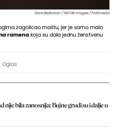
Dave Bedrosian / INSTAR Images / Profimedia
ogima zagolicao maštu, jer je samo malo
ena ramena
koja su dala jednu ženstvenu
ije bila zanosnija: Bujne grudi su i dalje u