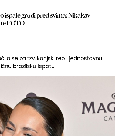
o ispale grudi pred svima: Nikakav
ajte FOTO
čila se za tzv. konjski rep i jednostavnu
ičnu brazilsku lepotu.