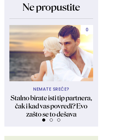
Ne propustite
0
NEMATE SREĆE?
UBIJA KAKO
Stalno birate isti tip partnera,
Obukla nikad kr
čak i kad vas povredi? Evo
fanovima pokaza
zašto se to dešava
Ljudi su ostali 