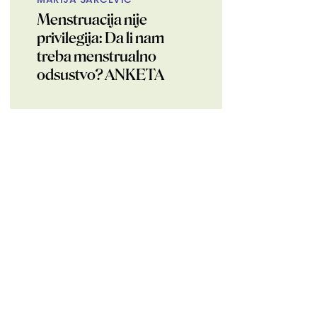
Menstruacija nije
privilegija: Da li nam
treba menstrualno
odsustvo? ANKETA