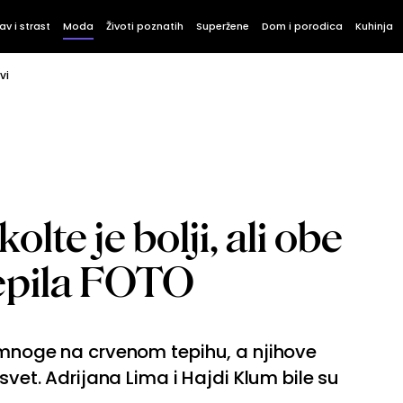
av i strast
Moda
Životi poznatih
Superžene
Dom i porodica
Kuhinja
vi
olte je bolji, ali obe
epila FOTO
 mnoge na crvenom tepihu, a njihove
svet. Adrijana Lima i Hajdi Klum bile su