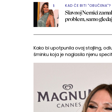
KAD ĆE BITI "OBUČENA"?
1
Slavnoj Nemici zamal
problem, samo gled
Kako bi upotpunila ovaj stajling, odlu
šminku koja je naglasila njenu specif