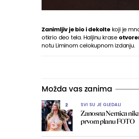
Zanimljiv je bio i dekolte
koji je mn
otkrio deo tela. Haljinu krase
otvor
notu Liminom celokupnom izdanju.
Možda vas zanima
SVI SU JE GLEDALI
2
Zanosna Nemica nikad n
prvom planu FOTO