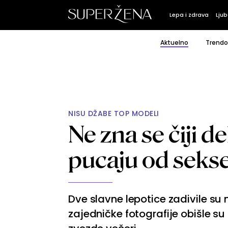
Lepa i zdrava
Ljub
Aktuelno
Trendo
NISU DŽABE TOP MODELI
Ne zna se čiji dek
pucaju od seks
Dve slavne lepotice zadivile su
zajedničke fotografije obišle su 