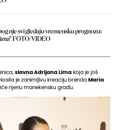
EO
zbog nje svi gledaju vremensku prognozu:
 Lima" FOTO/VIDEO
inica,
slavna Adrijana Lima
koja je još
osila je zanimljivu kreaciju brenda
Maria
 ističe njenu manekensku građu.