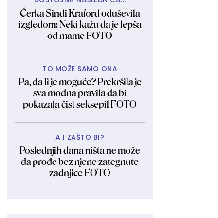
DOSTOJNA NASLEDNICA...
Ćerka Sindi Kraford oduševila
izgledom: Neki kažu da je lepša
od mame FOTO
TO MOŽE SAMO ONA
Pa, da li je moguće? Prekršila je
sva modna pravila da bi
pokazala čist seksepil FOTO
A I ZAŠTO BI?
Poslednjih dana ništa ne može
da prođe bez njene zategnute
zadnjice FOTO