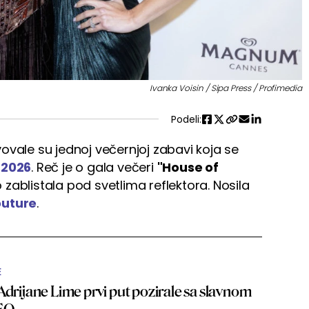
Ivanka Voisin / Sipa Press / Profimedia
Podeli:
ovale su jednoj večernjoj zabavi koja se
 2026
. Reč je o gala večeri
"House of
 zablistala pod svetlima reflektora. Nosila
outure
.
E
Adrijane Lime prvi put pozirale sa slavnom