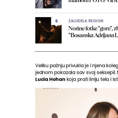
mamom FOTO/VID
ZALUDELA REGION
6
Norine fotke "gore", 
"Bosanska Adrijana
Veliku pažnju privukla je i njena koleg
jednom pokazala sav svoj seksepil. N
Lucia Hohan
koja prati liniju tela i