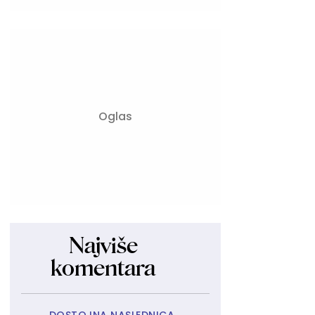
Najviše
komentara