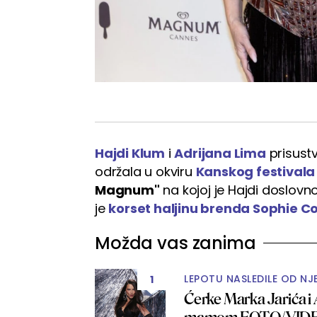
Hajdi Klum
i
Adrijana Lima
prisustv
održala u okviru
Kanskog festivala
Magnum"
na kojoj je Hajdi doslovno
je
korset haljinu brenda Sophie C
Možda vas zanima
LEPOTU NASLEDILE OD NJ
1
Ćerke Marka Jarića i 