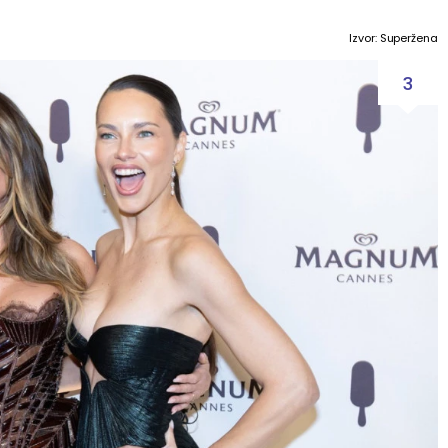
Izvor: Superžena
3