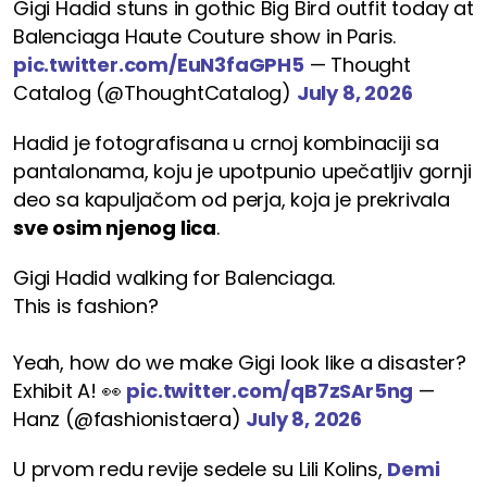
Gigi Hadid stuns in gothic Big Bird outfit today at
Balenciaga Haute Couture show in Paris.
pic.twitter.com/EuN3faGPH5
— Thought
Catalog (@ThoughtCatalog)
July 8, 2026
Hadid je fotografisana u crnoj kombinaciji sa
pantalonama, koju je upotpunio upečatljiv gornji
deo sa kapuljačom od perja, koja je prekrivala
sve osim njenog lica
.
Gigi Hadid walking for Balenciaga.
This is fashion?
Yeah, how do we make Gigi look like a disaster?
Exhibit A! 👀
pic.twitter.com/qB7zSAr5ng
—
Hanz (@fashionistaera)
July 8, 2026
U prvom redu revije sedele su Lili Kolins,
Demi