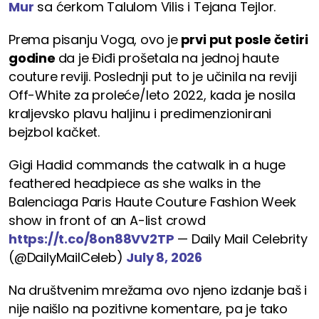
Mur
sa ćerkom Talulom Vilis i Tejana Tejlor.
Prema pisanju Voga, ovo je
prvi put posle četiri
godine
da je Điđi prošetala na jednoj haute
couture reviji. Poslednji put to je učinila na reviji
Off-White za proleće/leto 2022, kada je nosila
kraljevsko plavu haljinu i predimenzionirani
bejzbol kačket.
Gigi Hadid commands the catwalk in a huge
feathered headpiece as she walks in the
Balenciaga Paris Haute Couture Fashion Week
show in front of an A-list crowd
https://t.co/8on88VV2TP
— Daily Mail Celebrity
(@DailyMailCeleb)
July 8, 2026
Na društvenim mrežama ovo njeno izdanje baš i
nije naišlo na pozitivne komentare, pa je tako