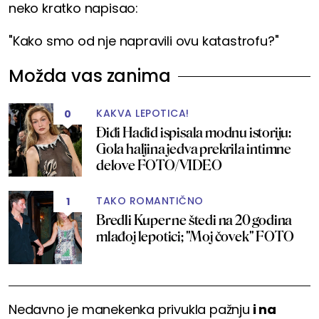
neko kratko napisao:
"Kako smo od nje napravili ovu katastrofu?"
Možda vas zanima
KAKVA LEPOTICA!
0
Điđi Hadid ispisala modnu istoriju:
Gola haljina jedva prekrila intimne
delove FOTO/VIDEO
TAKO ROMANTIČNO
1
Bredli Kuper ne štedi na 20 godina
mlađoj lepotici; "Moj čovek" FOTO
Nedavno je manekenka privukla pažnju
i na