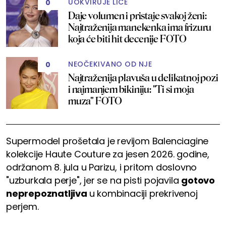
UOKVIRUJE LICE
0
Daje volumen i pristaje svakoj ženi:
Najtraženija manekenka ima frizuru
koja će biti hit decenije FOTO
NEOČEKIVANO OD NJE
0
Najtraženija plavuša u delikatnoj pozi
i najmanjem bikiniju: "Ti si moja
muza" FOTO
Supermodel prošetala je revijom Balenciagine
kolekcije Haute Couture za jesen 2026. godine,
održanom 8. jula u Parizu, i pritom doslovno
"uzburkala perje", jer se na pisti pojavila
gotovo
neprepoznatljiva
u kombinaciji prekrivenoj
perjem.