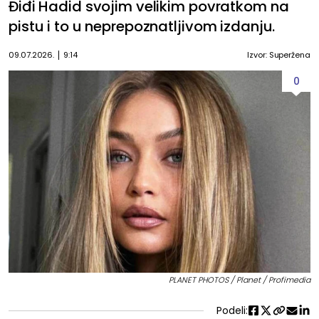
Điđi Hadid svojim velikim povratkom na
pistu i to u neprepoznatljivom izdanju.
09.07.2026.
9:14
Izvor: Superžena
0
PLANET PHOTOS / Planet / Profimedia
Podeli: