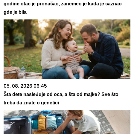
godine otac je pronašao, zanemeo je kada je saznao
gde je bila
05. 08. 2026 06:45
Šta dete nasleđuje od oca, a šta od majke? Sve što
treba da znate o genetici