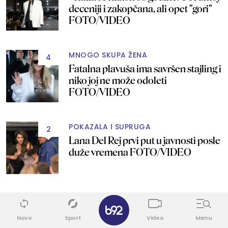
deceniji i zakopčana, ali opet "gori"
FOTO/VIDEO
MNOGO SKUPA ŽENA
4
Fatalna plavuša ima savršen stajling i
niko joj ne može odoleti
FOTO/VIDEO
POKAZALA I SUPRUGA
2
Lana Del Rej prvi put u javnosti posle
duže vremena FOTO/VIDEO
UPS!
✕
2
Zamalo pao poljubac: Megan Markl
Novo
Sport
Video
Menu
doživela neprijatnost pred svetom