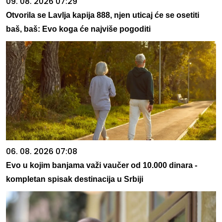
09. 08. 2026 07:29
Otvorila se Lavlja kapija 888, njen uticaj će se osetiti
baš, baš: Evo koga će najviše pogoditi
06. 08. 2026 07:08
Evo u kojim banjama važi vaučer od 10.000 dinara -
kompletan spisak destinacija u Srbiji