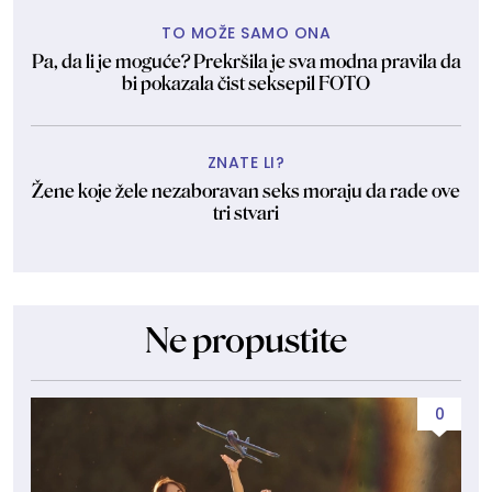
TO MOŽE SAMO ONA
Pa, da li je moguće? Prekršila je sva modna pravila da
bi pokazala čist seksepil FOTO
ZNATE LI?
Žene koje žele nezaboravan seks moraju da rade ove
tri stvari
Ne propustite
0