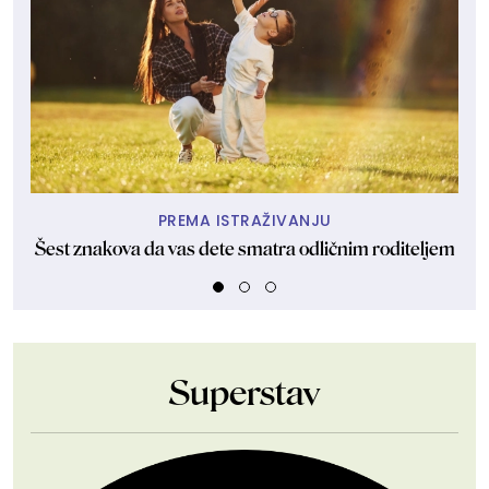
PREMA ISTRAŽIVANJU
Šest znakova da vas dete smatra odličnim roditeljem
Ako
Superstav