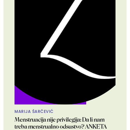
MARIJA ŠARČEVIĆ
Menstruacija nije privilegija: Da li nam
treba menstrualno odsustvo? ANKETA