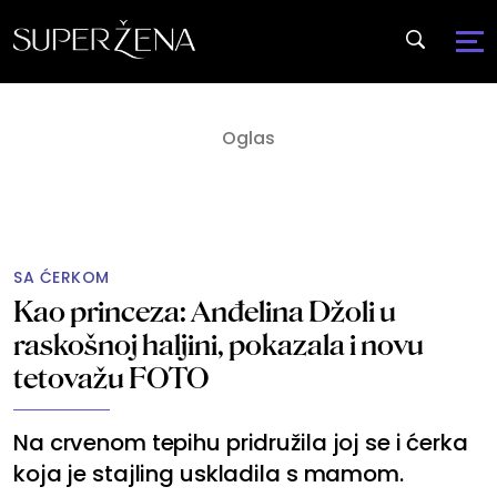
SA ĆERKOM
Kao princeza: Anđelina Džoli u
raskošnoj haljini, pokazala i novu
tetovažu FOTO
Na crvenom tepihu pridružila joj se i ćerka
koja je stajling uskladila s mamom.