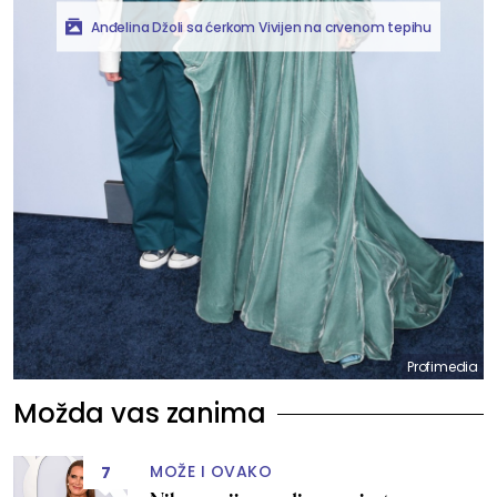
Anđelina Džoli sa ćerkom Vivijen na crvenom tepihu
Profimedia
Možda vas zanima
MOŽE I OVAKO
7