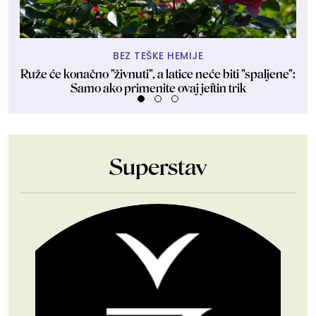
BEZ TEŠKE HEMIJE
Ruže će konačno "živnuti", a latice neće biti "spaljene":
O
Samo ako primenite ovaj jeftin trik
Superstav