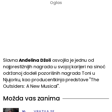
Slavna
Anđelina Džoli
osvojila je jednu od
najprestižnijih nagrada u svojoj karijeri na sinoć
održanoj dodeli pozorišnih nagrada Toni u
Njujorku, kao producentkinja predstave "The
Outsiders: A New Musical".
Možda vas zanima
VRATILA SE
10