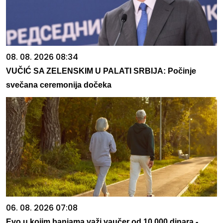
08. 08. 2026 08:34
VUČIĆ SA ZELENSKIM U PALATI SRBIJA: Počinje
svečana ceremonija dočeka
06. 08. 2026 07:08
Evo u kojim banjama važi vaučer od 10.000 dinara -