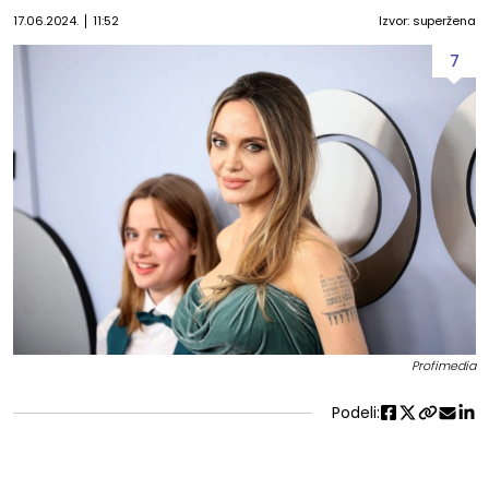
17.06.2024.
11:52
Izvor: superžena
7
Profimedia
Podeli: