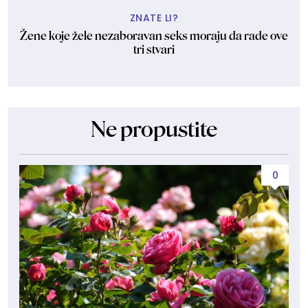
ZNATE LI?
Žene koje žele nezaboravan seks moraju da rade ove
tri stvari
Ne propustite
0