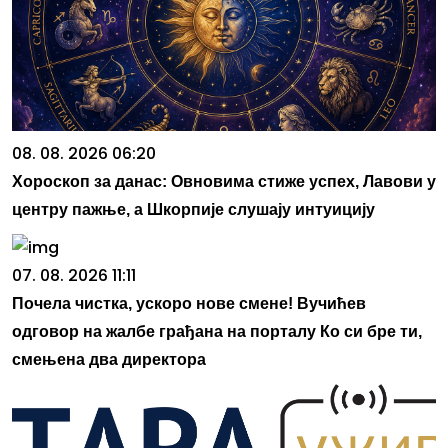
08. 08. 2026 06:20
Хороскоп за данас: Овновима стиже успех, Лавови у
центру пажње, а Шкорпије слушају интуицију
07. 08. 2026 11:11
Почела чистка, ускоро нове смене! Вучићев
одговор на жалбе грађана на порталу Ко си бре ти,
смењена два директора