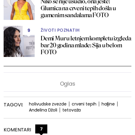
Niko se nije usudio, ona jeste:
Glumica na crveni tepih došla u
gumenim sandalama FOTO
ŽIVOTI POZNATIH
9
Demi Mur u letnjem kompletu izgleda
bar 20 godina mlađe: Sija u belom
FOTO
holivudske zvezde
crveni tepih
haljine
TAGOVI:
Anđelina Džoli
tetovaža
7
KOMENTARI