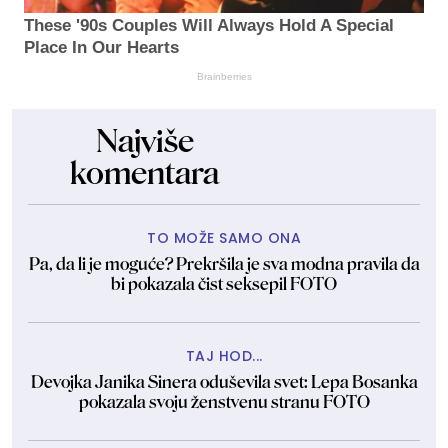
These '90s Couples Will Always Hold A Special
Place In Our Hearts
Brainberries
Najviše
komentara
TO MOŽE SAMO ONA
Pa, da li je moguće? Prekršila je sva modna pravila da
bi pokazala čist seksepil FOTO
TAJ HOD...
Devojka Janika Sinera oduševila svet: Lepa Bosanka
pokazala svoju ženstvenu stranu FOTO