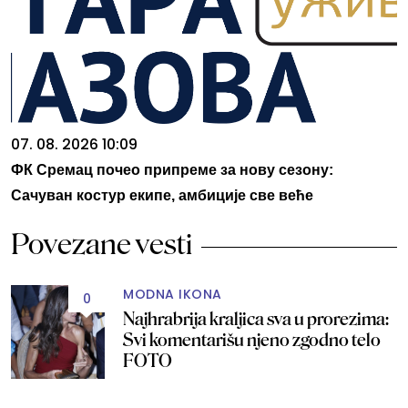
07. 08. 2026 10:09
ФК Сремац почео припреме за нову сезону:
Сачуван костур екипе, амбиције све веће
Povezane vesti
MODNA IKONA
0
Najhrabrija kraljica sva u prorezima:
Svi komentarišu njeno zgodno telo
FOTO