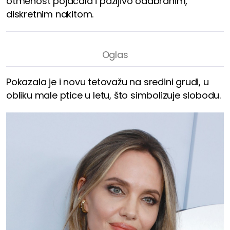
otmenost pojačala i pažljivo odabranim,
diskretnim nakitom.
Pokazala je i novu tetovažu na sredini grudi, u
obliku male ptice u letu, što simbolizuje slobodu.