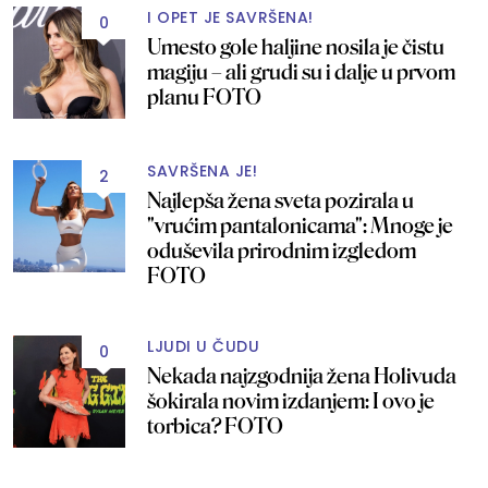
I OPET JE SAVRŠENA!
0
Umesto gole haljine nosila je čistu
magiju – ali grudi su i dalje u prvom
planu FOTO
SAVRŠENA JE!
2
Najlepša žena sveta pozirala u
"vrućim pantalonicama": Mnoge je
oduševila prirodnim izgledom
FOTO
LJUDI U ČUDU
0
Nekada najzgodnija žena Holivuda
šokirala novim izdanjem: I ovo je
torbica? FOTO