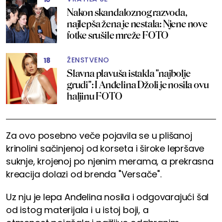
Nakon skandaloznog razvoda,
najlepša žena je nestala: Njene nove
fotke srušile mreže FOTO
ŽENSTVENO
18
Slavna plavuša istakla "najbolje
grudi": I Anđelina Džoli je nosila ovu
haljinu FOTO
Za ovo posebno veče pojavila se u plišanoj
krinolini sačinjenoj od korseta i široke lepršave
suknje, krojenoj po njenim merama, a prekrasna
kreacija dolazi od brenda "Versače".
Uz nju je lepa Anđelina nosila i odgovarajući šal
od istog materijala i u istoj boji, a