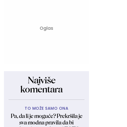
Najviše
komentara
TO MOŽE SAMO ONA
Pa, da li je moguće? Prekršila je
sva modna pravila da bi