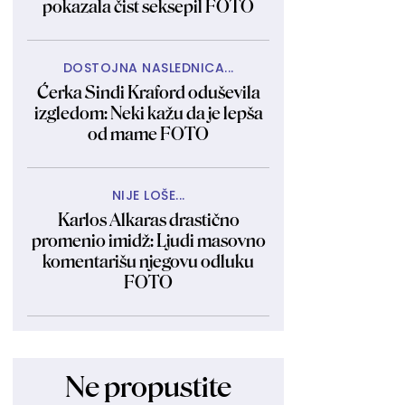
pokazala čist seksepil FOTO
DOSTOJNA NASLEDNICA...
Ćerka Sindi Kraford oduševila
izgledom: Neki kažu da je lepša
od mame FOTO
NIJE LOŠE...
Karlos Alkaras drastično
promenio imidž: Ljudi masovno
komentarišu njegovu odluku
FOTO
Ne propustite