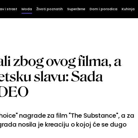
av i strast
Moda
Životi poznatih
Superžene
Dom i porodica
Kuhinja
li zbog ovog filma, a
vetsku slavu: Sada
IDEO
Choice" nagrade za film "The Substance", a za
ada nosila je kreaciju o kojoj će se dugo