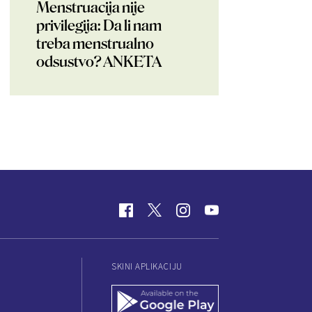
Menstruacija nije
privilegija: Da li nam
treba menstrualno
odsustvo? ANKETA
SKINI APLIKACIJU