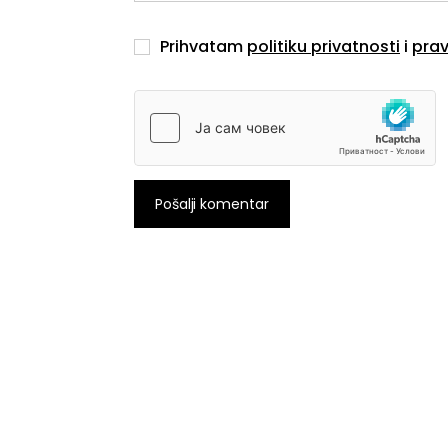
Prihvatam
politiku privatnosti
i
prav
Pošalji komentar