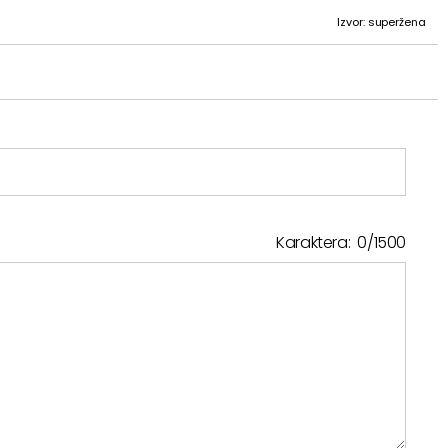
Izvor: superžena
Karaktera:
0
/
1500