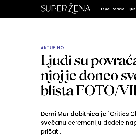
Lepa i zdrava
Ljub
AKTUELNO
Ljudi su povraća
njoj je doneo s
blista FOTO/V
Demi Mur dobitnica je "Critics 
svečanu ceremoniju dodele nagr
pričati.