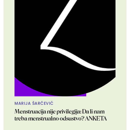
MARIJA ŠARČEVIĆ
Menstruacija nije privilegija: Da li nam
treba menstrualno odsustvo? ANKETA