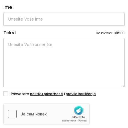
Ime
Tekst
Karaktera:
0
/
1500
Prihvatam
politiku privatnosti
i
pravila korišćenja