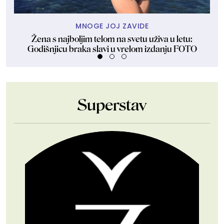
MNOGE JOJ ZAVIDE
Žena s najboljim telom na svetu uživa u letu:
Ven
Godišnjicu braka slavi u vrelom izdanju FOTO
Superstav