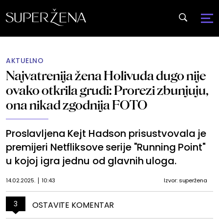
AKTUELNO
Najvatrenija žena Holivuda dugo nije
ovako otkrila grudi: Prorezi zbunjuju,
ona nikad zgodnija FOTO
Proslavljena Kejt Hadson prisustvovala je
premijeri Netfliksove serije "Running Point"
u kojoj igra jednu od glavnih uloga.
14.02.2025.
10:43
Izvor: superžena
3
OSTAVITE KOMENTAR