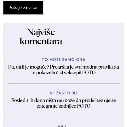
Pošalji komentar
Najviše
komentara
TO MOŽE SAMO ONA
Pa, da li je moguće? Prekršila je sva modna pravila da
bi pokazala čist seksepil FOTO
A I ZAŠTO BI?
Poslednjih dana ništa ne može da prođe bez njene
zategnute zadnjice FOTO
VAU...