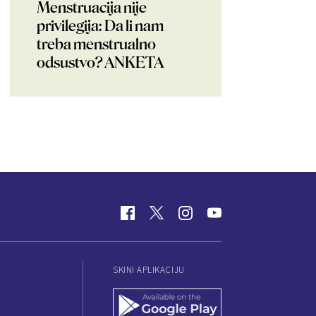
Menstruacija nije
privilegija: Da li nam
treba menstrualno
odsustvo? ANKETA
SKINI APLIKACIJU