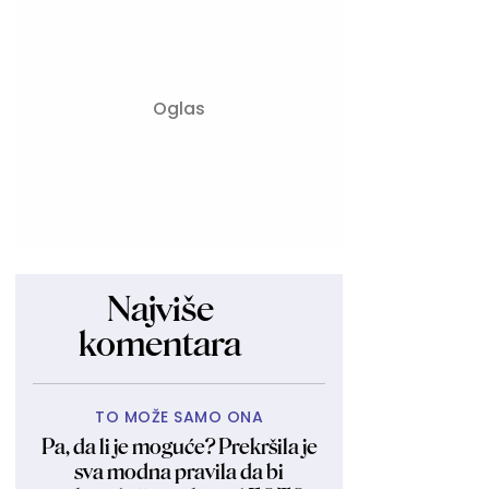
Najviše
komentara
TO MOŽE SAMO ONA
Pa, da li je moguće? Prekršila je
sva modna pravila da bi