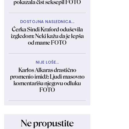
pokazala čist seksepil FOTO
DOSTOJNA NASLEDNICA...
Ćerka Sindi Kraford oduševila
izgledom: Neki kažu da je lepša
od mame FOTO
NIJE LOŠE...
Karlos Alkaras drastično
promenio imidž: Ljudi masovno
komentarišu njegovu odluku
FOTO
Ne propustite