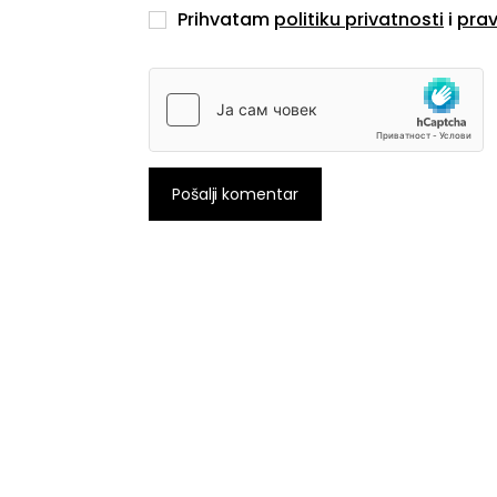
Prihvatam
politiku privatnosti
i
prav
Pošalji komentar