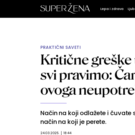
Lepa i zdrava
Ljub
PRAKTIČNI SAVETI
Kritične greške
svi pravimo: Ča
ovoga neupotreb
Način na koji odlažete i čuvate
način na koji je perete.
24.03.2025.
18:44