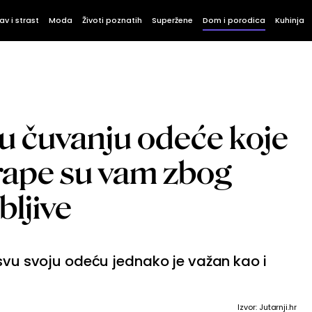
av i strast
Moda
Životi poznatih
Superžene
Dom i porodica
Kuhinja
 u čuvanju odeće koje
rape su vam zbog
ljive
 svu svoju odeću jednako je važan kao i
Izvor: Jutarnji.hr