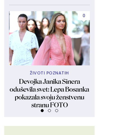
0
ŽIVOTI POZNATIH
BEZ FIL
Devojka Janika Sinera
Nakon raz
oduševila svet: Lepa Bosanka
transformacije:
pokazala svoju ženstvenu
izlazi iz bik
stranu FOTO