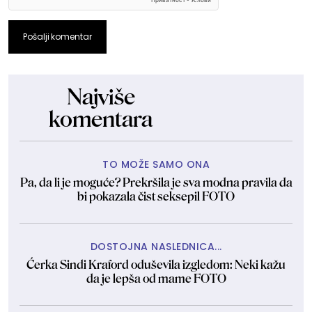
Pošalji komentar
Najviše
komentara
TO MOŽE SAMO ONA
Pa, da li je moguće? Prekršila je sva modna pravila da
bi pokazala čist seksepil FOTO
DOSTOJNA NASLEDNICA...
Ćerka Sindi Kraford oduševila izgledom: Neki kažu
da je lepša od mame FOTO