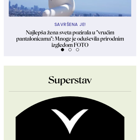
SAVRŠENA JE!
Najlepša žena sveta pozirala u "vrućim
D
pantalonicama": Mnoge je oduševila prirodnim
izgledom FOTO
Superstav