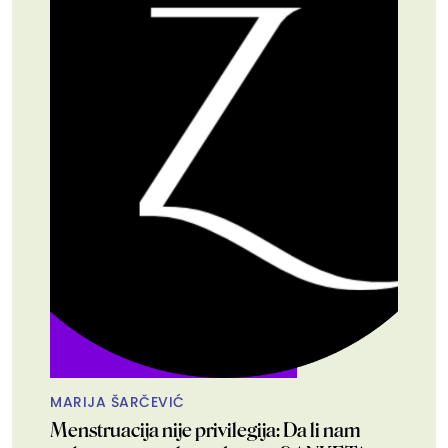
MARIJA ŠARČEVIĆ
Menstruacija nije privilegija: Da li nam