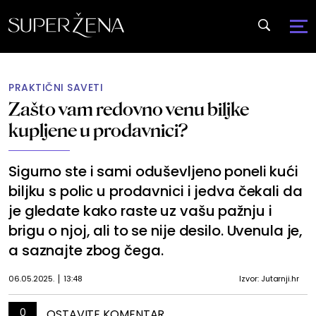
PRAKTIČNI SAVETI
Zašto vam redovno venu biljke
kupljene u prodavnici?
Sigurno ste i sami oduševljeno poneli kući
biljku s polic u prodavnici i jedva čekali da
je gledate kako raste uz vašu pažnju i
brigu o njoj, ali to se nije desilo. Uvenula je,
a saznajte zbog čega.
06.05.2025.
13:48
Izvor: Jutarnji.hr
0
OSTAVITE KOMENTAR