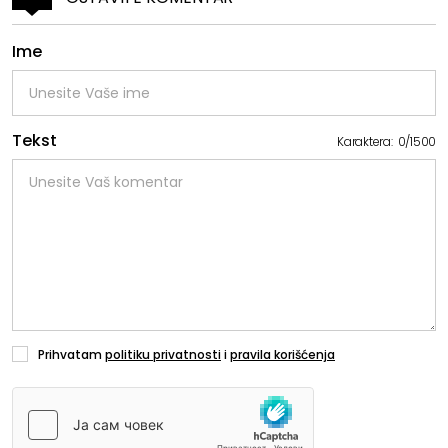
Ime
Tekst
Karaktera:
0
/
1500
Prihvatam
politiku privatnosti
i
pravila korišćenja