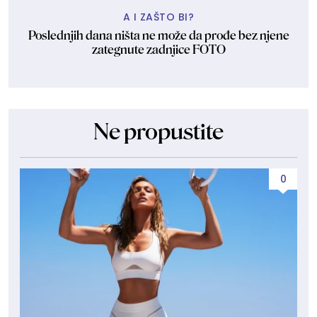
A I ZAŠTO BI?
Poslednjih dana ništa ne može da prođe bez njene
zategnute zadnjice FOTO
Ne propustite
0